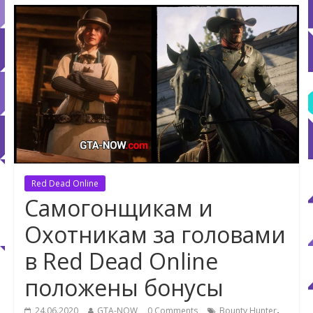
Red Dead Online
Самогонщикам и
Охотникам за головами
в Red Dead Online
положены бонусы
,
24.06.2020
GTA-NOW
0 Comments
Bounty Hunter