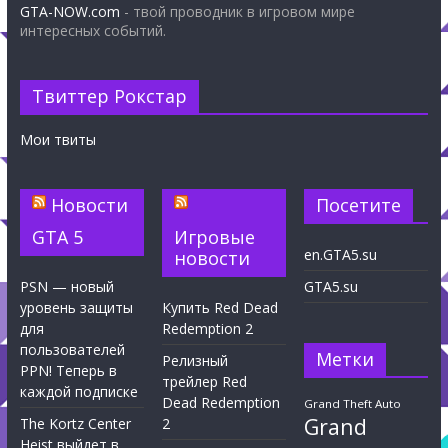
GTA-NOW.com
- твой проводник в игровом мире
интересных событий.
Твиттер Рокстар
Мои твиты
Новости
Посетите
GTA 5
Игровые
en.GTA5.su
новости
PSN — новый
GTA5.su
уровень защиты
Купить Red Dead
для
Redemption 2
пользователей
Метки
Релизный
PPN! Теперь в
трейлер Red
каждой подписке
Dead Redemption
Grand Theft Auto
Grand
The Kortz Center
2
Heist выйдет в