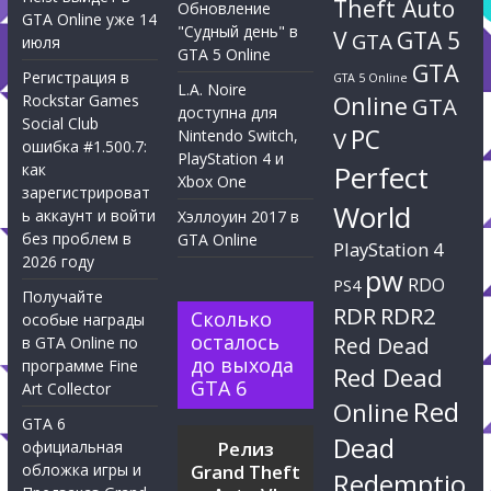
Theft Auto
Обновление
GTA Online уже 14
"Судный день" в
V
GTA 5
GTA
июля
GTA 5 Online
GTA
Регистрация в
GTA 5 Online
L.A. Noire
Rockstar Games
Online
GTA
доступна для
Social Club
PC
Nintendo Switch,
V
ошибка #1.500.7:
PlayStation 4 и
Perfect
как
Xbox One
зарегистрироват
World
ь аккаунт и войти
Хэллоуин 2017 в
без проблем в
GTA Online
PlayStation 4
2026 году
pw
RDO
PS4
Получайте
RDR
RDR2
Сколько
особые награды
осталось
Red Dead
в GTA Online по
до выхода
программе Fine
Red Dead
GTA 6
Art Collector
Red
Online
GTA 6
Dead
официальная
Релиз
обложка игры и
Grand Theft
Redemptio