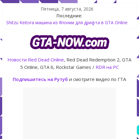
Пятница, 7 августа, 2026
Последние:
Как создать аккаунт Rockstar Games Social Club инструкция
Shitzu Keitora машина из Японии для дрифта в GTA Online
The Kortz Center Heist — новое ограбление появится в
GTA Online уже 14 июля
GTA Online: Rockstar запускает программу Fine Art Collector
с наградами
Новости
Red Dead Online
, Red Dead Redemption 2, GTA
Летнее обновление для GTA 5 Online The Kortz Center Heist
5 Online, GTA 6, Rockstar Games /
RDR на PC
Подпишитесь на Рутуб
и смотрите видео по ГТА