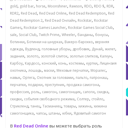
,
,
,
,
,
,
,
,
gold
gold bar
horse
Moonshiner
Rawson
RDO
RDO $
RDR
,
,
,
,
RDR2
Red Dead
Red Dead Online
Red Dead Redemption
Red
,
,
,
Dead Redemption 2
Red Dead Онлайн
Rockstar
Rockstar
,
,
,
Games
Rockstar Games Launcher
Rockstar Games Social Club
,
,
,
,
,
,
sale
Social Club
Twitch Prime
Wheeler
банданы
бонусы
,
,
,
ботинки
Ботинки на шнурках
Вакеро-барокко
верхняя
,
,
,
,
,
,
одежда
Вудленд
головные уборы
дробовик
Дунай
жилет
,
,
,
,
,
задания
золото
золотой слиток
золотых слитков
Калхун
,
,
,
,
,
,
Карбоу
Кардосо
конский
конь
костюмы
куртки
Лицензия
,
,
,
,
,
охотника
лошадь
маски
Меховые перчатки
Моралес
,
,
,
,
,
навык
Ортега
Охотник за головами
пальто
патронаш
,
,
,
,
перчатки
подарки
преступник
продажа самогона
,
,
,
,
,
,
профессия
роль
самогон
самогонщик
сапоги
скидка
,
,
,
,
скидки
события свободного режима
Солтер
стойло
,
,
,
,
,
Стрикленд
танец
Тасманиец
товары
хижина
хижина
,
,
,
,
самогонщика
чапсы
штаны
юбки
Ядовитый самогон
В
Red Dead Online
вы можете выбрать роль