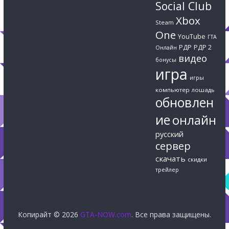
Social Club
Xbox
Steam
One
YouTube
ГТА
РДР
РДР 2
Онлайн
видео
бонусы
игра
игры
компьютер
лошадь
обновлен
ие
онлайн
русский
сервер
скачать
скидки
трейлер
Копирайт © 2026
GTA-NOW.com
. Все права защищены.