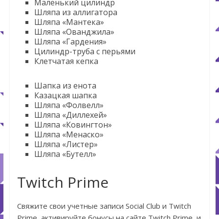
Маленький цилиндр
Шляпа из аллигатора
Шляпа «Мантека»
Шляпа «Ованджила»
Шляпа «Гардения»
Цилиндр-труба с перьями
Клетчатая кепка
Шапка из енота
Казацкая шапка
Шляпа «Фолвелл»
Шляпа «Диллехей»
Шляпа «Ковингтон»
Шляпа «Менаско»
Шляпа «Листер»
Шляпа «Бутелл»
Twitch Prime
Свяжите свои учетные записи Social Club и Twitch
Prime, активируйте бонусы на сайте Twitch Prime, и