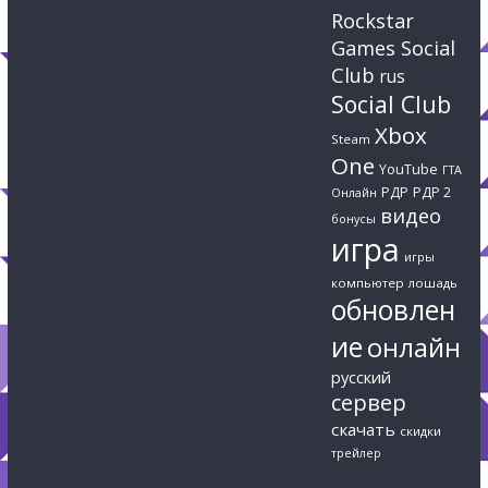
Rockstar
Games Social
Club
rus
Social Club
Xbox
Steam
One
YouTube
ГТА
РДР
РДР 2
Онлайн
видео
бонусы
игра
игры
компьютер
лошадь
обновлен
ие
онлайн
русский
сервер
скачать
скидки
трейлер