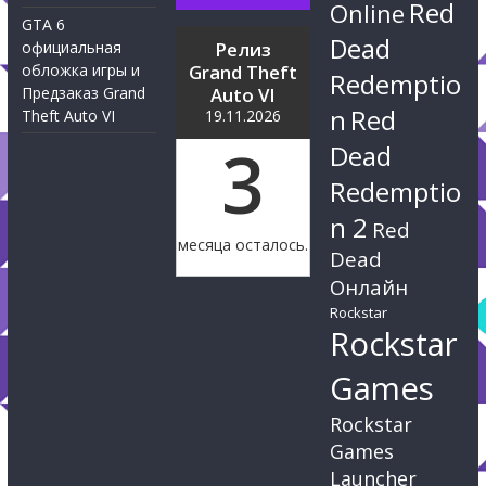
Red
Online
GTA 6
Dead
официальная
Релиз
обложка игры и
Grand Theft
Redemptio
Предзаказ Grand
Auto VI
n
Red
Theft Auto VI
19.11.2026
3
Dead
Redemptio
n 2
Red
месяца осталось.
Dead
Онлайн
Rockstar
Rockstar
Games
Rockstar
Games
Launcher