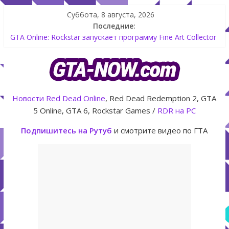
Суббота, 8 августа, 2026
Последние:
GTA Online: Rockstar запускает программу Fine Art Collector
с наградами
Летнее обновление для GTA 5 Online The Kortz Center Heist
Как создать аккаунт Rockstar Games Social Club инструкция
Shitzu Keitora машина из Японии для дрифта в GTA Online
The Kortz Center Heist — новое ограбление появится в
Новости
Red Dead Online
, Red Dead Redemption 2, GTA
GTA Online уже 14 июля
5 Online, GTA 6, Rockstar Games /
RDR на PC
Подпишитесь на Рутуб
и смотрите видео по ГТА