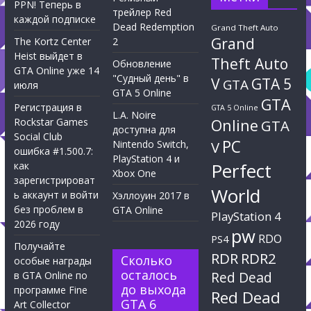
PPN! Теперь в
трейлер Red
каждой подписке
Dead Redemption
Grand Theft Auto
Grand
The Kortz Center
2
Heist выйдет в
Theft Auto
Обновление
GTA Online уже 14
"Судный день" в
V
GTA 5
GTA
июля
GTA 5 Online
GTA
Регистрация в
GTA 5 Online
L.A. Noire
Rockstar Games
Online
GTA
доступна для
Social Club
PC
Nintendo Switch,
V
ошибка #1.500.7:
PlayStation 4 и
Perfect
как
Xbox One
зарегистрироват
World
ь аккаунт и войти
Хэллоуин 2017 в
без проблем в
GTA Online
PlayStation 4
2026 году
pw
RDO
PS4
Получайте
RDR
RDR2
Сколько
особые награды
осталось
Red Dead
в GTA Online по
до выхода
программе Fine
Red Dead
GTA 6
Art Collector