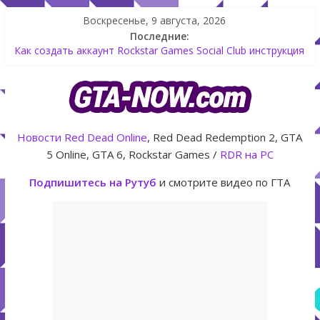
Воскресенье, 9 августа, 2026
Последние:
Как создать аккаунт Rockstar Games Social Club инструкция
Shitzu Keitora машина из Японии для дрифта в GTA Online
The Kortz Center Heist — новое ограбление появится в
GTA Online уже 14 июля
GTA Online: Rockstar запускает программу Fine Art Collector
с наградами
Новости
Red Dead Online
, Red Dead Redemption 2, GTA
Летнее обновление для GTA 5 Online The Kortz Center Heist
5 Online, GTA 6, Rockstar Games /
RDR на PC
Подпишитесь на Рутуб
и смотрите видео по ГТА