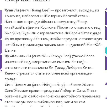
Хуан Ли
(англ. Huang Lee) — протагонист, выходец из
Гонконга, избалованный отпрыск богатой семьи.
Членством в триаде обязан своему отцу, боссу
китайской мафии из Коулюна. После того, как его отец
был убит, Хуан Ли отправляется в Либерти Сити к дяде
Ву по прозвищу «Кенни», чтобы передать оставленную
покойным фамильную «реликвию» — древний Меч Юй-
Цзянь.
Ву «Кенни» Ли
(англ. Wu «Kenny» Lee) (также более
известный под американским именем Кенни) —
антагонист и глава клана Ли Триад Либерти-Сити.
Кенни стремится стать во главе всей организации
триад.
Синь Цзяомин
(англ. Hsin Jaoming) — более 20 лет
Синь Жаомин правит триадами Либерти-Сити. Глава
организации озабочен поиском достойного преемника,
столь же умного и амбициозного, как и он сам.