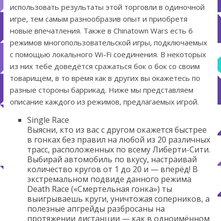
использовать результаты этой торговли в одиночной
игре, тем самым разнообразив опыт и приобретя
новые впечатления. Также в Chinatown Wars есть 6
режимов многопользовательской игры, подключаемых
с помощью локального Wi-Fi соединения. В некоторых
из них тебе доведётся сражаться бок о бок со своим
товарищем, в то время как в других вы окажетесь по
разные стороны баррикад. Ниже мы представляем
описание каждого из режимов, предлагаемых игрой.
Single Race
Выясни, кто из вас с другом окажется быстрее
в гонках без правил на любой из 20 различных
трасс, расположенных по всему Либерти-Сити.
Выбирай автомобиль по вкусу, настраивай
количество кругов от 1 до 20 и — вперёд! В
экстремальном подвиде данного режима
Death Race («Смертельная гонка») ты
выигрываешь круги, уничтожая соперников, а
полезные апгрейды разбросаны на
протяжении дистанции — как в одноимённом