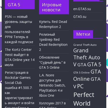
GTA 5
Игровые
en.GTA5.su
новости
PSN — новый
GTA5.su
уровень защиты
Купить Red Dead
для
Redemption 2
пользователей
Метки
Релизный
PPN! Теперь в
трейлер Red
каждой подписке
Dead Redemption
Grand Theft Auto
Grand
The Kortz Center
2
Heist выйдет в
Theft Auto
Обновление
GTA Online уже 14
"Судный день" в
V
GTA 5
GTA
июля
GTA 5 Online
GTA
Регистрация в
GTA 5 Online
L.A. Noire
Rockstar Games
Online
GTA
доступна для
Social Club
PC
Nintendo Switch,
V
ошибка #1.500.7:
PlayStation 4 и
Perfect
как
Xbox One
зарегистрироват
World
ь аккаунт и войти
Хэллоуин 2017 в
без проблем в