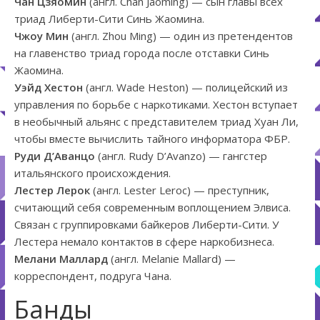
Чан Цзяомин
(англ. Chan Jaoming) — сын главы всех
триад Либерти-Сити Синь Жаомина.
Чжоу Мин
(англ. Zhou Ming) — один из претендентов
на главенство триад города после отставки Синь
Жаомина.
Уэйд Хестон
(англ. Wade Heston) — полицейский из
управления по борьбе с наркотиками. Хестон вступает
в необычный альянс с представителем триад Хуан Ли,
чтобы вместе вычислить тайного информатора ФБР.
Руди Д’Аванцо
(англ. Rudy D’Avanzo) — гангстер
итальянского происхождения.
Лестер Лерок
(англ. Lester Leroc) — преступник,
считающий себя современным воплощением Элвиса.
Связан с группировками байкеров Либерти-Сити. У
Лестера немало контактов в сфере наркобизнеса.
Мелани Маллард
(англ. Melanie Mallard) —
корреспондент, подруга Чана.
Банды