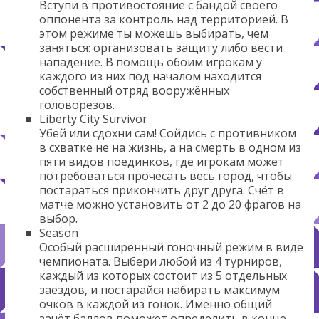
Вступи в противостояние с бандой своего
оппонента за контроль над территорией. В
этом режиме ты можешь выбирать, чем
заняться: организовать защиту либо вести
нападение. В помощь обоим игрокам у
каждого из них под началом находится
собственный отряд вооружённых
головорезов.
Liberty City Survivor
Убей или сдохни сам! Сойдись с противником
в схватке не на жизнь, а на смерть в одном из
пяти видов поединков, где игрокам может
потребоваться прочесать весь город, чтобы
постараться прикончить друг друга. Счёт в
матче можно установить от 2 до 20 фрагов на
выбор.
Season
Особый расширенный гоночный режим в виде
чемпионата. Выбери любой из 4 турниров,
каждый из которых состоит из 5 отдельных
заездов, и постарайся набирать максимум
очков в каждой из гонок. Именно общий
зачёт баллов поможет определить в конце