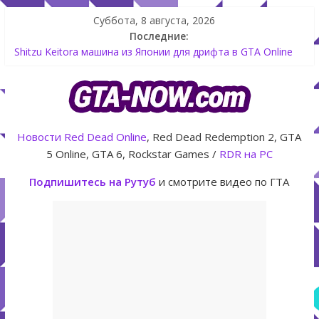
Суббота, 8 августа, 2026
Последние:
Shitzu Keitora машина из Японии для дрифта в GTA Online
The Kortz Center Heist — новое ограбление появится в
GTA Online уже 14 июля
GTA Online: Rockstar запускает программу Fine Art Collector
с наградами
Летнее обновление для GTA 5 Online The Kortz Center Heist
Новости
Red Dead Online
, Red Dead Redemption 2, GTA
Как создать аккаунт Rockstar Games Social Club инструкция
5 Online, GTA 6, Rockstar Games /
RDR на PC
Подпишитесь на Рутуб
и смотрите видео по ГТА