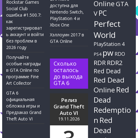
Rockstar Games
Online
GTA
доступна для
Social Club
PC
Nintendo Switch,
V
ошибка #1.500.7:
PlayStation 4 и
Perfect
как
Xbox One
зарегистрироват
World
ь аккаунт и войти
Хэллоуин 2017 в
без проблем в
GTA Online
PlayStation 4
2026 году
pw
RDO
PS4
Получайте
RDR
RDR2
Сколько
особые награды
осталось
Red Dead
в GTA Online по
до выхода
программе Fine
Red Dead
GTA 6
Art Collector
Red
Online
GTA 6
Dead
официальная
Релиз
обложка игры и
Grand Theft
Redemptio
Предзаказ Grand
Auto VI
n
Red
Theft Auto VI
19.11.2026
Dead