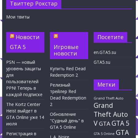
Твиттер Рокстар
Мои твиты
Новости
Посетите
GTA 5
Игровые
en.GTA5.su
новости
PSN — новый
GTA5.su
уровень защиты
Купить Red Dead
для
Redemption 2
пользователей
Метки
Релизный
PPN! Теперь в
трейлер Red
каждой подписке
Dead Redemption
Grand Theft Auto
Grand
The Kortz Center
2
Heist выйдет в
Theft Auto
Обновление
GTA Online уже 14
"Судный день" в
V
GTA 5
GTA
июля
GTA 5 Online
GTA
Регистрация в
GTA 5 Online
L.A. Noire