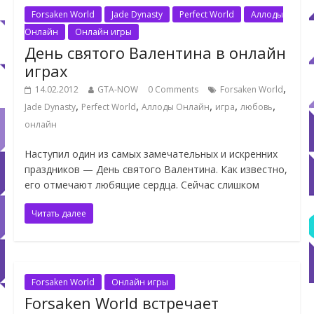
Forsaken World
Jade Dynasty
Perfect World
Аллоды
Онлайн
Онлайн игры
День святого Валентина в онлайн
играх
,
14.02.2012
GTA-NOW
0 Comments
Forsaken World
,
,
,
,
,
Jade Dynasty
Perfect World
Аллоды Онлайн
игра
любовь
онлайн
Наступил один из самых замечательных и искренних
праздников — День святого Валентина. Как известно,
его отмечают любящие сердца. Сейчас слишком
Читать далее
Forsaken World
Онлайн игры
Forsaken World встречает