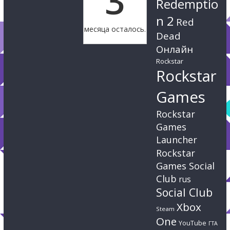
3
Redemptio
n 2
Red
месяца осталось.
Dead
Онлайн
Rockstar
Rockstar
Games
Rockstar
Games
Launcher
Rockstar
Games Social
Club
rus
Social Club
Xbox
Steam
One
YouTube
ГТА