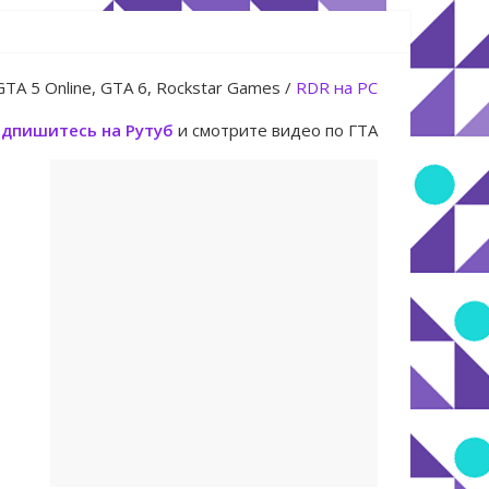
июля
GTA 5 Online, GTA 6, Rockstar Games /
RDR на PC
дпишитесь на Рутуб
и смотрите видео по ГТА