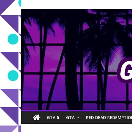
GTA 6
GTA
RED DEAD REDEMPTIO