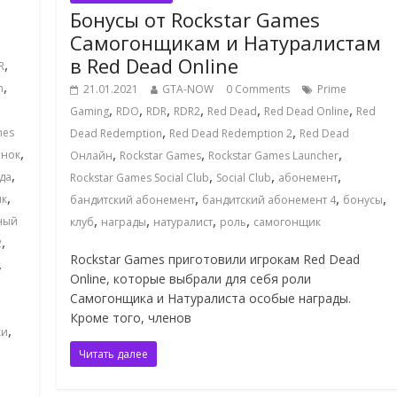
Бонусы от Rockstar Games
Самогонщикам и Натуралистам
в Red Dead Online
,
R
,
n
21.01.2021
GTA-NOW
0 Comments
Prime
,
,
,
,
,
,
Gaming
RDO
RDR
RDR2
Red Dead
Red Dead Online
Red
,
,
mes
Dead Redemption
Red Dead Redemption 2
Red Dead
,
,
,
,
ынок
Онлайн
Rockstar Games
Rockstar Games Launcher
,
,
,
,
да
Rockstar Games Social Club
Social Club
абонемент
,
,
,
,
ик
бандитский абонемент
бандитский абонемент 4
бонусы
,
,
,
,
ный
клуб
награды
натуралист
роль
самогонщик
,
2
Rockstar Games приготовили игрокам Red Dead
,
Online, которые выбрали для себя роли
Самогонщика и Натуралиста особые награды.
Кроме того, членов
,
ки
Читать далее