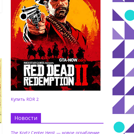
Купить RDR 2
Новости
The Kortz Center Heist — новое ограбление