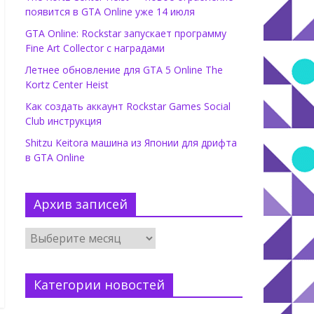
появится в GTA Online уже 14 июля
GTA Online: Rockstar запускает программу
Fine Art Collector с наградами
Летнее обновление для GTA 5 Online The
Kortz Center Heist
Как создать аккаунт Rockstar Games Social
Club инструкция
Shitzu Keitora машина из Японии для дрифта
в GTA Online
Архив записей
Категории новостей