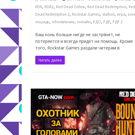
,
,
,
,
RDR
RDR2
Red Dead Online
Red Dead Redemption
Re
,
,
,
,
Dead Redemption 2
Rockstar Games
stallion
игра
кон
,
,
,
,
,
лошадь
обновление
онлайн
РДО
РДР
РДР 2
Ваш конь больше нигде не застрянет, не
потеряется и всегда придёт на помощь. Кроме
того, Rockstar Games раздали читерам в
Читать далее