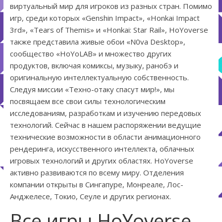
виртуальный мир для игроков из разных стран. Помимо
игр, среди которых «Genshin Impact», «Honkai Impact
3rd», «Tears of Themis» и «Honkai: Star Rail», HoYoverse
также представила живые обои «N0va Desktop»,
сообщество «HoYoLAB» и множество других
продуктов, включая комиксы, музыку, ранобэ и
оригинальную интеллектуальную собственность.
Следуя миссии «Техно-отаку спасут мир!», мы
посвящаем все свои силы технологическим
исследованиям, разработкам и изучению передовых
технологий. Сейчас в нашем распоряжении ведущие
технические возможности в области анимационного
рендеринга, искусственного интеллекта, облачных
игровых технологий и других областях. HoYoverse
активно развиваются по всему миру. Отделения
компании открыты в Сингапуре, Монреале, Лос-
Анджелесе, Токио, Сеуле и других регионах.
Все игры HoYoverse