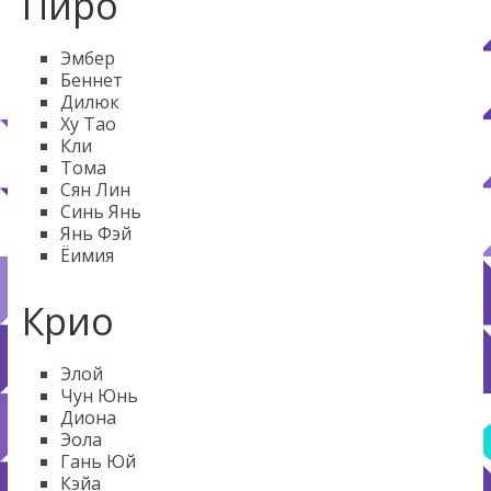
Пиро
Эмбер
Беннет
Дилюк
Ху Тао
Кли
Тома
Сян Лин
Синь Янь
Янь Фэй
Ёимия
Крио
Элой
Чун Юнь
Диона
Эола
Гань Юй
Кэйа