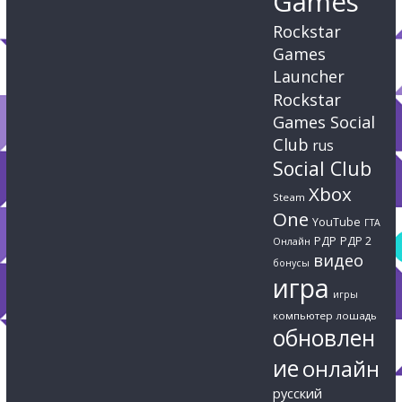
Games
Rockstar
Games
Launcher
Rockstar
Games Social
Club
rus
Social Club
Xbox
Steam
One
YouTube
ГТА
РДР
РДР 2
Онлайн
видео
бонусы
игра
игры
компьютер
лошадь
обновлен
ие
онлайн
русский