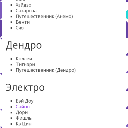
Хэйдзо
Сахароза
Путешественник (Анемо)
Венти
Сяо
Дендро
Коллеи
Тигнари
Путешественник (Дендро)
Электро
Бэй Доу
Сайно
Дори
Фишль
Кэ Цин