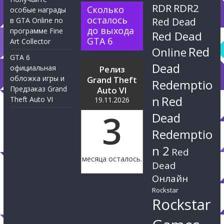
RDR
RDR2
Сколько
особые награды
осталось
Red Dead
в GTA Online по
до выхода
программе Fine
Red Dead
GTA 6
Art Collector
Red
Online
GTA 6
Dead
официальная
Релиз
обложка игры и
Grand Theft
Redemptio
Предзаказ Grand
Auto VI
n
Red
Theft Auto VI
19.11.2026
3
Dead
Redemptio
n 2
Red
месяца осталось.
Dead
Онлайн
Rockstar
Rockstar