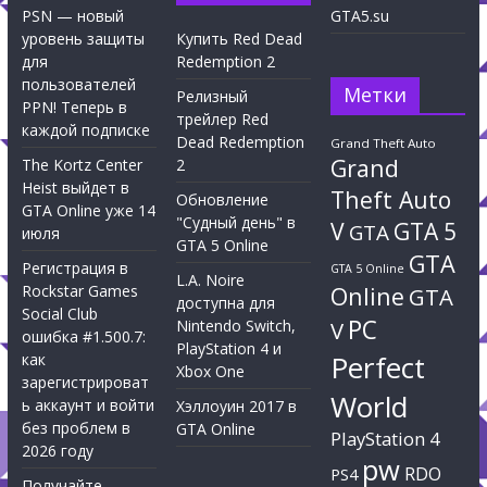
PSN — новый
GTA5.su
уровень защиты
Купить Red Dead
для
Redemption 2
пользователей
Метки
Релизный
PPN! Теперь в
трейлер Red
каждой подписке
Dead Redemption
Grand Theft Auto
Grand
The Kortz Center
2
Heist выйдет в
Theft Auto
Обновление
GTA Online уже 14
"Судный день" в
V
GTA 5
GTA
июля
GTA 5 Online
GTA
Регистрация в
GTA 5 Online
L.A. Noire
Rockstar Games
Online
GTA
доступна для
Social Club
PC
Nintendo Switch,
V
ошибка #1.500.7:
PlayStation 4 и
Perfect
как
Xbox One
зарегистрироват
World
ь аккаунт и войти
Хэллоуин 2017 в
без проблем в
GTA Online
PlayStation 4
2026 году
pw
RDO
PS4
Получайте