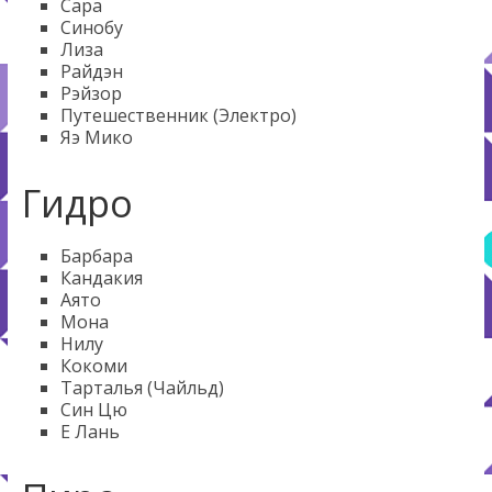
Сара
Синобу
Лиза
Райдэн
Рэйзор
Путешественник (Электро)
Яэ Мико
Гидро
Барбара
Кандакия
Аято
Мона
Нилу
Кокоми
Тарталья (Чайльд)
Син Цю
Е Лань