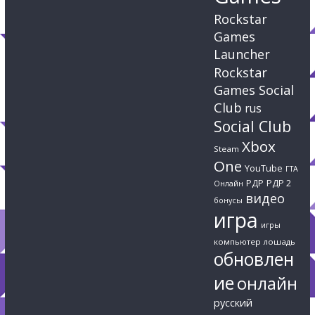
Rockstar
Games
Launcher
Rockstar
Games Social
Club
rus
Social Club
Xbox
Steam
One
YouTube
ГТА
РДР
РДР 2
Онлайн
видео
бонусы
игра
игры
компьютер
лошадь
обновлен
ие
онлайн
русский