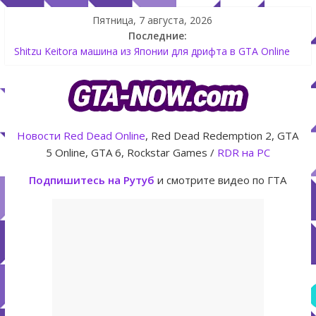
Пятница, 7 августа, 2026
Последние:
Как создать аккаунт Rockstar Games Social Club инструкция
Shitzu Keitora машина из Японии для дрифта в GTA Online
The Kortz Center Heist — новое ограбление появится в
GTA Online уже 14 июля
GTA Online: Rockstar запускает программу Fine Art Collector
с наградами
Летнее обновление для GTA 5 Online The Kortz Center Heist
Новости
Red Dead Online
, Red Dead Redemption 2, GTA
5 Online, GTA 6, Rockstar Games /
RDR на PC
Подпишитесь на Рутуб
и смотрите видео по ГТА