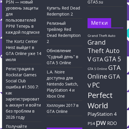
PSN — новый
GTA5.su
уровень защиты
Купить Red Dead
для
Redemption 2
пользователей
Метки
Релизный
PPN! Теперь в
трейлер Red
каждой подписке
Dead Redemption
Grand Theft Auto
Grand
The Kortz Center
2
Heist выйдет в
Theft Auto
Обновление
GTA Online уже 14
"Судный день" в
V
GTA 5
GTA
июля
GTA 5 Online
GTA
Регистрация в
GTA 5 Online
L.A. Noire
Rockstar Games
Online
GTA
доступна для
Social Club
PC
Nintendo Switch,
V
ошибка #1.500.7:
PlayStation 4 и
Perfect
как
Xbox One
зарегистрироват
World
ь аккаунт и войти
Хэллоуин 2017 в
без проблем в
GTA Online
PlayStation 4
2026 году
pw
RDO
PS4
Получайте