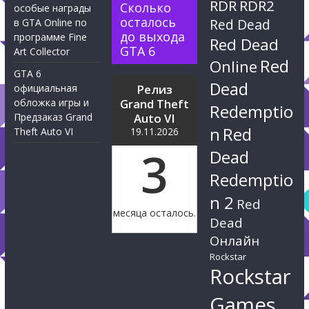
RDR
RDR2
Сколько
особые награды
осталось
Red Dead
в GTA Online по
до выхода
программе Fine
Red Dead
GTA 6
Art Collector
Red
Online
GTA 6
Dead
официальная
Релиз
обложка игры и
Grand Theft
Redemptio
Предзаказ Grand
Auto VI
n
Red
Theft Auto VI
19.11.2026
3
Dead
Redemptio
n 2
Red
месяца осталось.
Dead
Онлайн
Rockstar
Rockstar
Games