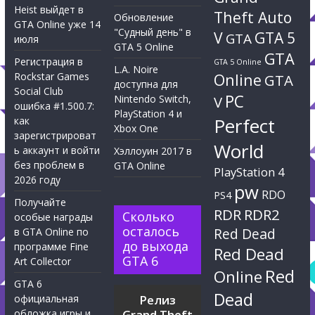
Heist выйдет в
Theft Auto
Обновление
GTA Online уже 14
"Судный день" в
V
GTA 5
GTA
июля
GTA 5 Online
GTA
Регистрация в
GTA 5 Online
L.A. Noire
Rockstar Games
Online
GTA
доступна для
Social Club
PC
Nintendo Switch,
V
ошибка #1.500.7:
PlayStation 4 и
Perfect
как
Xbox One
зарегистрироват
World
ь аккаунт и войти
Хэллоуин 2017 в
без проблем в
GTA Online
PlayStation 4
2026 году
pw
RDO
PS4
Получайте
RDR
RDR2
Сколько
особые награды
осталось
Red Dead
в GTA Online по
до выхода
программе Fine
Red Dead
GTA 6
Art Collector
Red
Online
GTA 6
Dead
официальная
Релиз
обложка игры и
Grand Theft