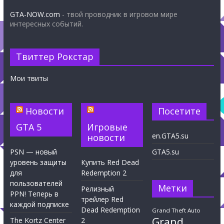
GTA-NOW.com
- твой проводник в игровом мире
интересных событий.
Твиттер Рокстар
Мои твиты
Новости
Посетите
GTA 5
Игровые
en.GTA5.su
новости
PSN — новый
GTA5.su
уровень защиты
Купить Red Dead
для
Redemption 2
пользователей
Метки
Релизный
PPN! Теперь в
трейлер Red
каждой подписке
Dead Redemption
Grand Theft Auto
Grand
The Kortz Center
2