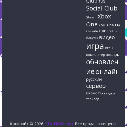
Club
rus
Social Club
Xbox
Steam
One
YouTube
ГТА
РДР
РДР 2
Онлайн
видео
бонусы
игра
игры
компьютер
лошадь
обновлен
ие
онлайн
русский
сервер
скачать
скидки
трейлер
Копирайт © 2026
GTA-NOW.com
. Все права защищены.