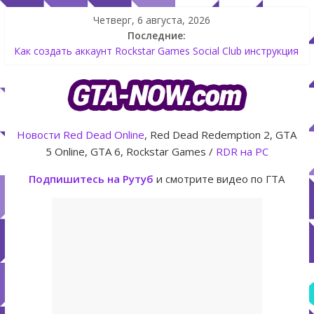
Четверг, 6 августа, 2026
Последние:
Как создать аккаунт Rockstar Games Social Club инструкция
Shitzu Keitora машина из Японии для дрифта в GTA Online
The Kortz Center Heist — новое ограбление появится в
GTA Online уже 14 июля
GTA Online: Rockstar запускает программу Fine Art Collector
с наградами
Новости
Red Dead Online
, Red Dead Redemption 2, GTA
Летнее обновление для GTA 5 Online The Kortz Center Heist
5 Online, GTA 6, Rockstar Games /
RDR на PC
Подпишитесь на Рутуб
и смотрите видео по ГТА