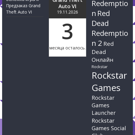
Redemptio
Предзаказ Grand
Auto VI
n
Red
Theft Auto VI
19.11.2026
3
Dead
Redemptio
n 2
Red
месяца осталось.
Dead
Онлайн
Rockstar
Rockstar
Games
Rockstar
Games
Launcher
Rockstar
Games Social