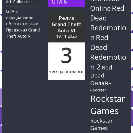
GTA 6
Art Collector
Red
Online
GTA 6
Dead
официальная
Релиз
обложка игры и
Grand Theft
Redemptio
Предзаказ Grand
Auto VI
n
Red
Theft Auto VI
19.11.2026
3
Dead
Redemptio
n 2
Red
месяца осталось.
Dead
Онлайн
Rockstar
Rockstar
Games
Rockstar
Games