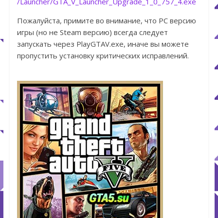
/Launcher/GTA_V_Launcher_Upgrade_1_0_757_4.exe
Пожалуйста, примите во внимание, что PC версию
игры (но не Steam версию) всегда следует
запускать через PlayGTAV.exe, иначе вы можете
пропустить установку критических исправлений.