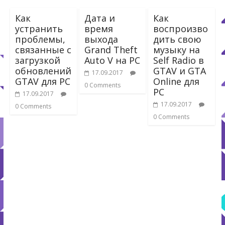
Как
Дата и
Как
устранить
время
воспроизво
проблемы,
выхода
дить свою
связанные с
Grand Theft
музыку на
загрузкой
Auto V на PC
Self Radio в
обновлений
GTAV и GTA
17.09.2017
GTAV для PC
Online для
0 Comments
PC
17.09.2017
17.09.2017
0 Comments
0 Comments