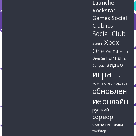
Launcher
Rockstar
Games Social
Club
rus
Social Club
Xbox
Steam
One
YouTube
ГТА
РДР
РДР 2
Онлайн
видео
бонусы
игра
игры
компьютер
лошадь
обновлен
ие
онлайн
русский
сервер
скачать
скидки
трейлер