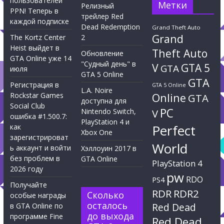
пользователей
Метки
Релизный
PPN! Теперь в
трейлер Red
каждой подписке
Dead Redemption
Grand Theft Auto
Grand
The Kortz Center
2
Heist выйдет в
Theft Auto
Обновление
GTA Online уже 14
"Судный день" в
V
GTA 5
GTA
июля
GTA 5 Online
GTA
Регистрация в
GTA 5 Online
L.A. Noire
Rockstar Games
Online
GTA
доступна для
Social Club
PC
Nintendo Switch,
V
ошибка #1.500.7:
PlayStation 4 и
Perfect
как
Xbox One
зарегистрироват
World
ь аккаунт и войти
Хэллоуин 2017 в
без проблем в
GTA Online
PlayStation 4
2026 году
pw
RDO
PS4
Получайте
RDR
RDR2
Сколько
особые награды
осталось
Red Dead
в GTA Online по
до выхода
программе Fine
Red Dead