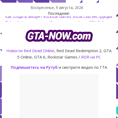
Воскресенье, 9 августа, 2026
Последние:
Как создать аккаунт Rockstar Games Social Club инструкция
Shitzu Keitora машина из Японии для дрифта в GTA Online
The Kortz Center Heist — новое ограбление появится в
GTA Online уже 14 июля
GTA Online: Rockstar запускает программу Fine Art Collector
с наградами
Новости
Red Dead Online
, Red Dead Redemption 2, GTA
Летнее обновление для GTA 5 Online The Kortz Center Heist
5 Online, GTA 6, Rockstar Games /
RDR на PC
Подпишитесь на Рутуб
и смотрите видео по ГТА