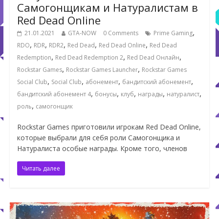
Самогонщикам и Натуралистам в
Red Dead Online
,
21.01.2021
GTA-NOW
0 Comments
Prime Gaming
,
,
,
,
,
RDO
RDR
RDR2
Red Dead
Red Dead Online
Red Dead
,
,
,
Redemption
Red Dead Redemption 2
Red Dead Онлайн
,
,
Rockstar Games
Rockstar Games Launcher
Rockstar Games
,
,
,
,
Social Club
Social Club
абонемент
бандитский абонемент
,
,
,
,
,
бандитский абонемент 4
бонусы
клуб
награды
натуралист
,
роль
самогонщик
Rockstar Games приготовили игрокам Red Dead Online,
которые выбрали для себя роли Самогонщика и
Натуралиста особые награды. Кроме того, членов
Читать далее