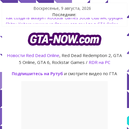
Воскресенье, 9 августа, 2026
Последние:
Как создать аккаунт Rockstar Games Social Club инструкция
Shitzu Keitora машина из Японии для дрифта в GTA Online
The Kortz Center Heist — новое ограбление появится в
GTA Online уже 14 июля
GTA Online: Rockstar запускает программу Fine Art Collector
с наградами
Новости
Red Dead Online
, Red Dead Redemption 2, GTA
Летнее обновление для GTA 5 Online The Kortz Center Heist
5 Online, GTA 6, Rockstar Games /
RDR на PC
Подпишитесь на Рутуб
и смотрите видео по ГТА