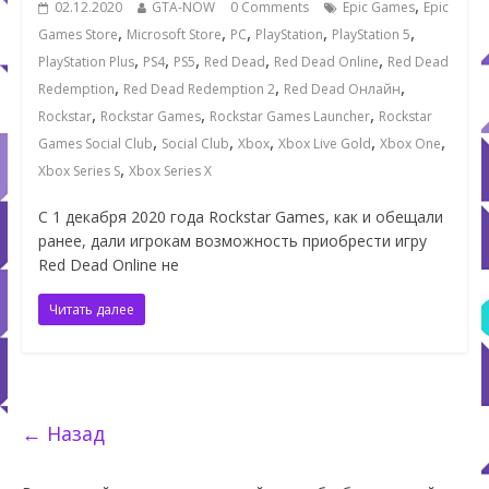
,
02.12.2020
GTA-NOW
0 Comments
Epic Games
Epic
,
,
,
,
,
Games Store
Microsoft Store
PC
PlayStation
PlayStation 5
,
,
,
,
,
PlayStation Plus
PS4
PS5
Red Dead
Red Dead Online
Red Dead
,
,
,
Redemption
Red Dead Redemption 2
Red Dead Онлайн
,
,
,
Rockstar
Rockstar Games
Rockstar Games Launcher
Rockstar
,
,
,
,
,
Games Social Club
Social Club
Xbox
Xbox Live Gold
Xbox One
,
Xbox Series S
Xbox Series X
С 1 декабря 2020 года Rockstar Games, как и обещали
ранее, дали игрокам возможность приобрести игру
Red Dead Online не
Читать далее
← Назад