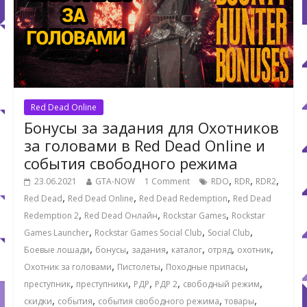
Red Dead Online
Бонусы за задания для Охотников
за головами в Red Dead Online и
события свободного режима
,
,
,
23.06.2021
GTA-NOW
1 Comment
RDO
RDR
RDR2
,
,
,
Red Dead
Red Dead Online
Red Dead Redemption
Red Dead
,
,
,
Redemption 2
Red Dead Онлайн
Rockstar Games
Rockstar
,
,
,
Games Launcher
Rockstar Games Social Club
Social Club
,
,
,
,
,
,
Боевые лошади
бонусы
задания
каталог
отряд
охотник
,
,
,
Охотник за головами
Пистолеты
Походные припасы
,
,
,
,
,
преступник
преступники
РДР
РДР 2
свободный режим
,
,
,
,
скидки
события
события свободного режима
товары