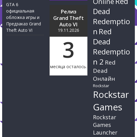
Red
Online
GTA 6
Dead
официальная
Релиз
обложка игры и
Grand Theft
Redemptio
Предзаказ Grand
Auto VI
n
Red
Theft Auto VI
19.11.2026
3
Dead
Redemptio
n 2
Red
месяца осталось.
Dead
Онлайн
Rockstar
Rockstar
Games
Rockstar
Games
Launcher