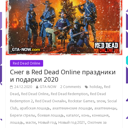
Red Dead Online
Снег в Red Dead Online праздники
и подарки 2020
,
24.12.2020
GTA-NOW
2 Comments
holiday
Red
,
,
,
Dead
Red Dead Online
Red Dead Redemption
Red Dead
,
,
,
,
Redemption 2
Red Dead Онлайн
Rockstar Games
snow
Social
,
,
,
,
Club
арабская лошадь
ахалтекинские лошади
ахалтекинцы
,
,
,
,
,
Береги стрелы
боевая лошадь
каталог
конь
конюшня
,
,
,
,
лошадь
масти
Новый год
Новый год 2021
Охотник за