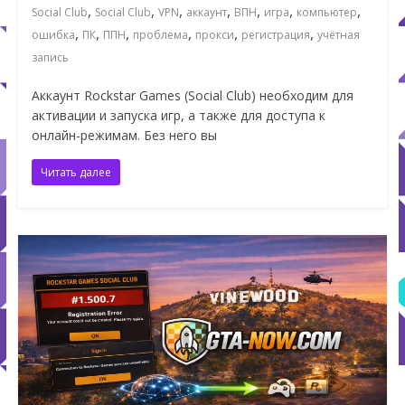
,
,
,
,
,
,
,
Social Club
Social Club
VPN
аккаунт
ВПН
игра
компьютер
,
,
,
,
,
,
ошибка
ПК
ППН
проблема
прокси
регистрация
учётная
запись
Аккаунт Rockstar Games (Social Club) необходим для
активации и запуска игр, а также для доступа к
онлайн-режимам. Без него вы
Читать далее