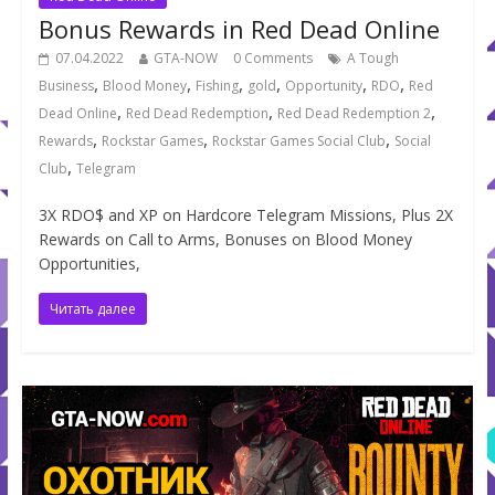
Bonus Rewards in Red Dead Online
07.04.2022
GTA-NOW
0 Comments
A Tough
,
,
,
,
,
,
Business
Blood Money
Fishing
gold
Opportunity
RDO
Red
,
,
,
Dead Online
Red Dead Redemption
Red Dead Redemption 2
,
,
,
Rewards
Rockstar Games
Rockstar Games Social Club
Social
,
Club
Telegram
3X RDO$ and XP on Hardcore Telegram Missions, Plus 2X
Rewards on Call to Arms, Bonuses on Blood Money
Opportunities,
Читать далее