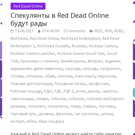
Red Dead Online
Спекулянты в Red Dead Online
будут рады
,
,
,
19.06.2021
GTA-NOW
0 Comments
RDO
RDR
RDR2
,
,
,
Red Dead
Red Dead Online
Red Dead Redemption
Red Dead
,
,
,
,
Redemption 2
Red Dead Онлайн
Rockstar
Rockstar Games
,
,
Rockstar Games Launcher
Rockstar Games Social Club
Social
,
,
,
,
,
Club
Брошюры о тониках
бычий рынок
ветеран
задания
,
,
,
,
маркировка диких животных
награда
награды
натуралист
,
,
,
,
,
,
облава
обломки
обувь
охотник
очки опыта
персонаж
,
,
,
Повозки для торговцев
Походный лагерь
профессии
,
,
,
,
,
,
,
Рабочие лошади
РДО
РДР
РДР 2
роли
рынок
самогон
,
,
,
,
самогонщик
скидки
событие
события
события свободного
,
,
,
,
,
,
режима
спекулянт
спекулянты
товар
товары
торговец
,
,
,
,
,
торговый путь
уровень
фронтир
час расплаты
штаны
,
,
эксперт
юбки
яйцо кондора
Каждый в Red Dead Online может найти себе занятие