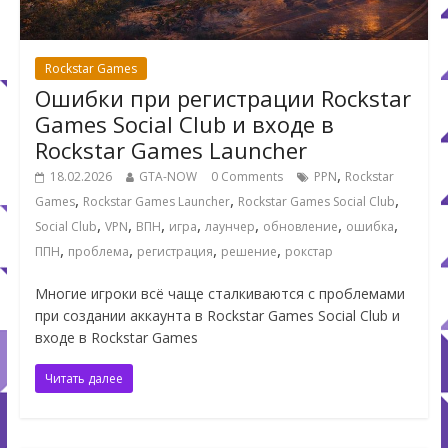
Rockstar Games
Ошибки при регистрации Rockstar
Games Social Club и входе в
Rockstar Games Launcher
,
18.02.2026
GTA-NOW
0 Comments
PPN
Rockstar
,
,
,
Games
Rockstar Games Launcher
Rockstar Games Social Club
,
,
,
,
,
,
,
Social Club
VPN
ВПН
игра
лаунчер
обновление
ошибка
,
,
,
,
ППН
проблема
регистрация
решение
рокстар
Многие игроки всё чаще сталкиваются с проблемами
при создании аккаунта в Rockstar Games Social Club и
входе в Rockstar Games
Читать далее