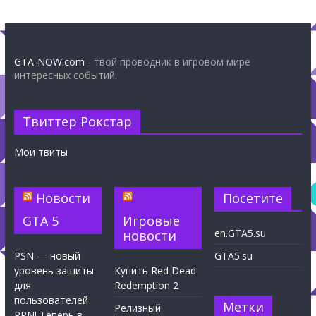
GTA-NOW.com
- твой проводник в игровом мире
интересных событий.
Твиттер Рокстар
Мои твиты
Новости
Посетите
GTA 5
Игровые
en.GTA5.su
новости
PSN — новый
GTA5.su
уровень защиты
Купить Red Dead
для
Redemption 2
пользователей
Метки
Релизный
PPN! Теперь в