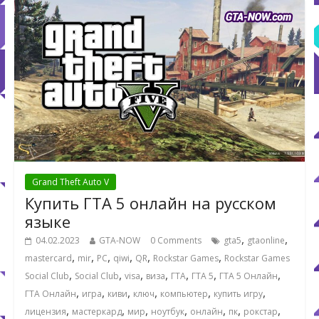
Grand Theft Auto V
Купить ГТА 5 онлайн на русском
языке
,
,
04.02.2023
GTA-NOW
0 Comments
gta5
gtaonline
,
,
,
,
,
,
mastercard
mir
PC
qiwi
QR
Rockstar Games
Rockstar Games
,
,
,
,
,
,
,
Social Club
Social Club
visa
виза
ГТА
ГТА 5
ГТА 5 Онлайн
,
,
,
,
,
,
ГТА Онлайн
игра
киви
ключ
компьютер
купить игру
,
,
,
,
,
,
,
лицензия
мастеркард
мир
ноутбук
онлайн
пк
рокстар