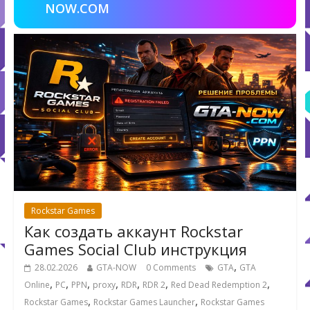
NOW.COM
Rockstar Games
Как создать аккаунт Rockstar
Games Social Club инструкция
,
28.02.2026
GTA-NOW
0 Comments
GTA
GTA
,
,
,
,
,
,
,
Online
PC
PPN
proxy
RDR
RDR 2
Red Dead Redemption 2
,
,
Rockstar Games
Rockstar Games Launcher
Rockstar Games