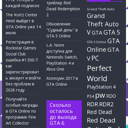
трейлер Red
каждой подписке
Dead Redemption
Grand Theft Auto
Grand
The Kortz Center
2
Heist выйдет в
Theft Auto
Обновление
GTA Online уже 14
"Судный день" в
V
GTA 5
GTA
июля
GTA 5 Online
GTA
Регистрация в
GTA 5 Online
L.A. Noire
Rockstar Games
Online
GTA
доступна для
Social Club
PC
Nintendo Switch,
V
ошибка #1.500.7:
PlayStation 4 и
Perfect
как
Xbox One
зарегистрироват
World
ь аккаунт и войти
Хэллоуин 2017 в
без проблем в
GTA Online
PlayStation 4
2026 году
pw
RDO
PS4
Получайте
RDR
RDR2
Сколько
особые награды
осталось
Red Dead
в GTA Online по
до выхода
программе Fine
Red Dead
GTA 6
Art Collector