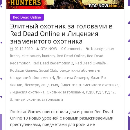
Red Dead Online
Элитный охотник за головами в
Red Dead Online и Лицензия
знаменитого охотника
02.12.2020
GTA-NOW
0 Comments
bounty hunter
,
,
,
licens
elite bounty hunters
Red Dead Online
Red Dead
,
,
,
Redemption
Red Dead Redemption 2
Red Dead Онлайн
,
,
,
Rockstar Games
Social Club
бандитский абонемент
,
,
бандитский абонемент 4
Джессика Леклерк
Джин Бо
,
,
,
,
Финли
Леклерк
лицензия
Лицензия знаменитого охотника
,
,
,
,
,
Лицензия охотника
Охотник за головами
РДО
РДР
РДР 2
Элитный охотник за головами
Rockstar Games приготовили для игроков Red Dead
Online 10 новых уровней с новыми разыскиваемыми
преступниками, предметами для роли и не