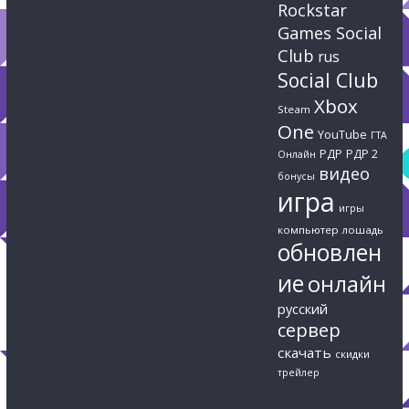
Rockstar
Games Social
Club
rus
Social Club
Xbox
Steam
One
YouTube
ГТА
РДР
РДР 2
Онлайн
видео
бонусы
игра
игры
компьютер
лошадь
обновлен
ие
онлайн
русский
сервер
скачать
скидки
трейлер