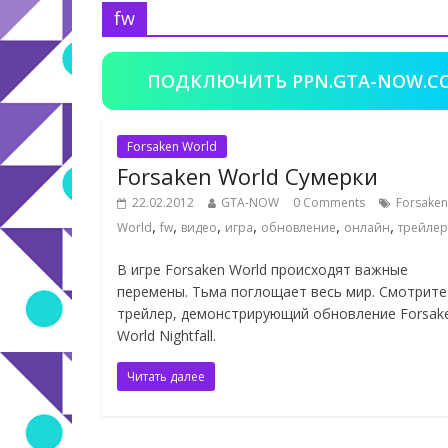
fw
ПОДКЛЮЧИТЬ PPN.GTA-NOW.C
Forsaken World
Forsaken World Сумерки
22.02.2012
GTA-NOW
0 Comments
Forsaken
,
,
,
,
,
,
World
fw
видео
игра
обновление
онлайн
трейлер
В игре Forsaken World происходят важные
перемены. Тьма поглощает весь мир. Смотрите
трейлер, демонстрирующий обновление Forsak
World Nightfall.
Читать далее