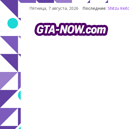
Как создат
Пятница, 7 августа, 2026
Последние:
Shitzu Kei
The Kortz 
GTA Online
Летнее обн