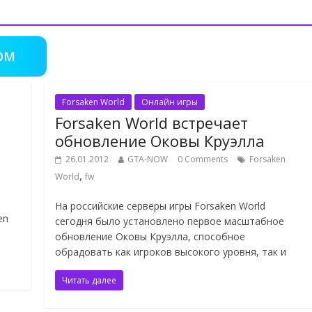
OM
Forsaken World
Онлайн игры
Forsaken World встречает
обновление Оковы Круэлла
26.01.2012
GTA-NOW
0 Comments
Forsaken
,
World
fw
На российские серверы игры Forsaken World
en
сегодня было установлено первое масштабное
обновление Оковы Круэлла, способное
обрадовать как игроков высокого уровня, так и
Читать далее