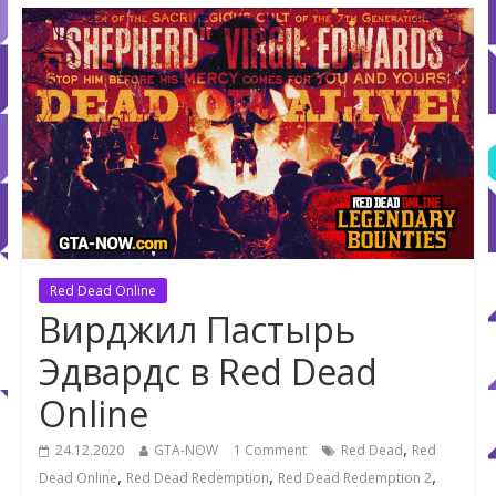
Red Dead Online
Вирджил Пастырь
Эдвардс в Red Dead
Online
,
24.12.2020
GTA-NOW
1 Comment
Red Dead
Red
,
,
,
Dead Online
Red Dead Redemption
Red Dead Redemption 2