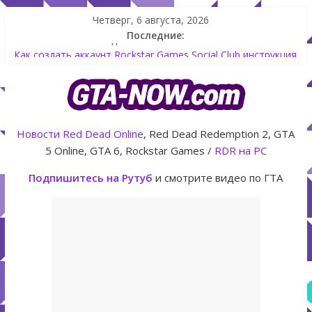
Четверг, 6 августа, 2026
Последние:
Летнее обновление для GTA 5 Online The Kortz Center Heist
Как создать аккаунт Rockstar Games Social Club инструкция
Shitzu Keitora машина из Японии для дрифта в GTA Online
The Kortz Center Heist — новое ограбление появится в
GTA Online уже 14 июля
GTA Online: Rockstar запускает программу Fine Art Collector
Новости
Red Dead Online
, Red Dead Redemption 2, GTA
с наградами
5 Online, GTA 6, Rockstar Games /
RDR на PC
Подпишитесь на Рутуб
и смотрите видео по ГТА