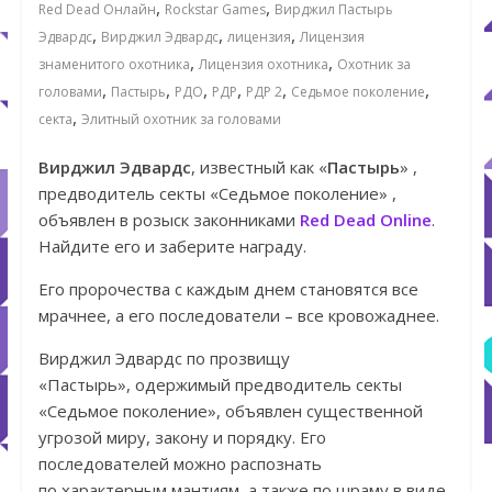
,
,
Red Dead Онлайн
Rockstar Games
Вирджил Пастырь
,
,
,
Эдвардс
Вирджил Эдвардс
лицензия
Лицензия
,
,
знаменитого охотника
Лицензия охотника
Охотник за
,
,
,
,
,
,
головами
Пастырь
РДО
РДР
РДР 2
Седьмое поколение
,
секта
Элитный охотник за головами
Вирджил Эдвардс
, известный как «
Пастырь
» ,
предводитель секты «Седьмое поколение» ,
объявлен в розыск законниками
Red Dead Online
.
Найдите его и заберите награду.
Его пророчества с каждым днем становятся все
мрачнее, а его последователи – все кровожаднее.
Вирджил Эдвардс по прозвищу
«Пастырь», одержимый предводитель секты
«Седьмое поколение», объявлен существенной
угрозой миру, закону и порядку. Его
последователей можно распознать
по характерным мантиям, а также по шраму в виде