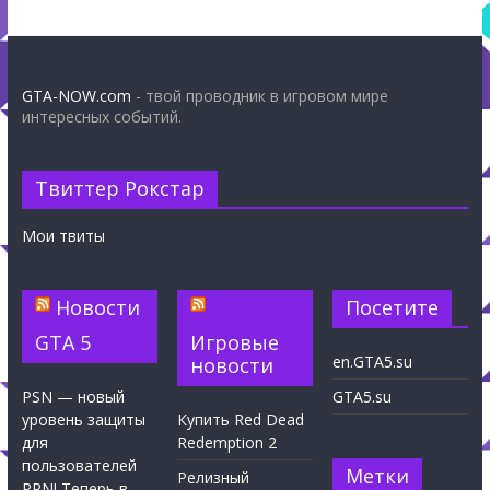
GTA-NOW.com
- твой проводник в игровом мире
интересных событий.
Твиттер Рокстар
Мои твиты
Новости
Посетите
GTA 5
Игровые
en.GTA5.su
новости
PSN — новый
GTA5.su
уровень защиты
Купить Red Dead
для
Redemption 2
пользователей
Метки
Релизный
PPN! Теперь в