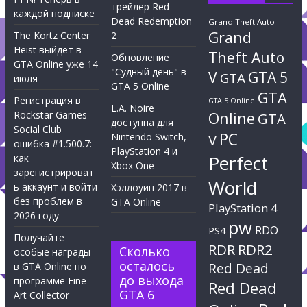
трейлер Red
каждой подписке
Dead Redemption
Grand Theft Auto
Grand
The Kortz Center
2
Heist выйдет в
Theft Auto
Обновление
GTA Online уже 14
"Судный день" в
V
GTA 5
GTA
июля
GTA 5 Online
GTA
Регистрация в
GTA 5 Online
L.A. Noire
Rockstar Games
Online
GTA
доступна для
Social Club
PC
Nintendo Switch,
V
ошибка #1.500.7:
PlayStation 4 и
Perfect
как
Xbox One
зарегистрироват
World
ь аккаунт и войти
Хэллоуин 2017 в
без проблем в
GTA Online
PlayStation 4
2026 году
pw
RDO
PS4
Получайте
RDR
RDR2
Сколько
особые награды
осталось
Red Dead
в GTA Online по
до выхода
программе Fine
Red Dead
GTA 6
Art Collector