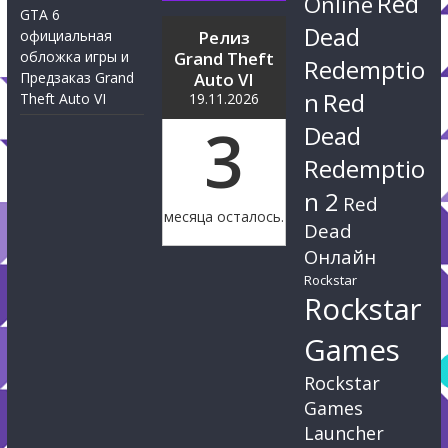
Red
Online
GTA 6
Dead
официальная
Релиз
обложка игры и
Grand Theft
Redemptio
Предзаказ Grand
Auto VI
n
Red
Theft Auto VI
19.11.2026
3
Dead
Redemptio
n 2
Red
месяца осталось.
Dead
Онлайн
Rockstar
Rockstar
Games
Rockstar
Games
Launcher