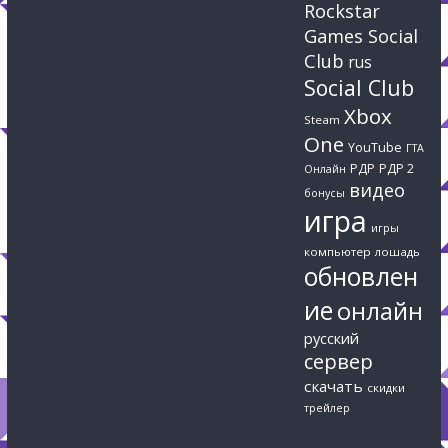
Rockstar
Games Social
Club
rus
Social Club
Xbox
Steam
One
YouTube
ГТА
РДР
РДР 2
Онлайн
видео
бонусы
игра
игры
компьютер
лошадь
обновлен
ие
онлайн
русский
сервер
скачать
скидки
трейлер