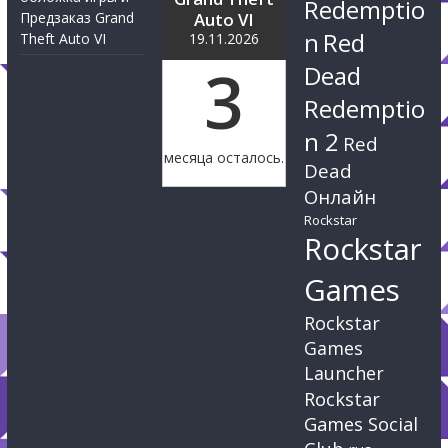
Redemptio
Предзаказ Grand
Auto VI
n
Red
Theft Auto VI
19.11.2026
3
Dead
Redemptio
n 2
Red
месяца осталось.
Dead
Онлайн
Rockstar
Rockstar
Games
Rockstar
Games
Launcher
Rockstar
Games Social