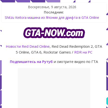
Воскресенье, 9 августа, 2026
Последние:
Shitzu Keitora машина из Японии для дрифта в GTA Online
The Kortz Center Heist — новое ограбление появится в
GTA Online уже 14 июля
GTA Online: Rockstar запускает программу Fine Art Collector
с наградами
Летнее обновление для GTA 5 Online The Kortz Center Heist
Новости
Red Dead Online
, Red Dead Redemption 2, GTA
Как создать аккаунт Rockstar Games Social Club инструкция
5 Online, GTA 6, Rockstar Games /
RDR на PC
Подпишитесь на Рутуб
и смотрите видео по ГТА