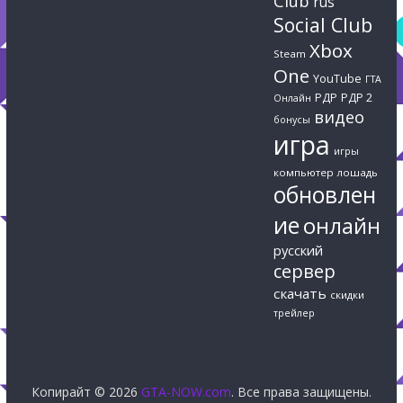
Club
rus
Social Club
Xbox
Steam
One
YouTube
ГТА
РДР
РДР 2
Онлайн
видео
бонусы
игра
игры
компьютер
лошадь
обновлен
ие
онлайн
русский
сервер
скачать
скидки
трейлер
Копирайт © 2026
GTA-NOW.com
. Все права защищены.