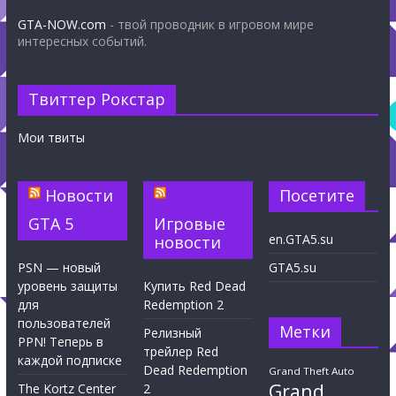
GTA-NOW.com
- твой проводник в игровом мире
интересных событий.
Твиттер Рокстар
Мои твиты
Новости
Посетите
GTA 5
Игровые
en.GTA5.su
новости
PSN — новый
GTA5.su
уровень защиты
Купить Red Dead
для
Redemption 2
пользователей
Метки
Релизный
PPN! Теперь в
трейлер Red
каждой подписке
Dead Redemption
Grand Theft Auto
Grand
The Kortz Center
2