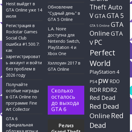
Heist выйдет в
Theft Auto
Обновление
GTA Online уже 14
"Судный день" в
V
GTA 5
GTA
июля
GTA 5 Online
GTA
Регистрация в
GTA 5 Online
L.A. Noire
Rockstar Games
Online
GTA
доступна для
Social Club
PC
Nintendo Switch,
V
ошибка #1.500.7:
PlayStation 4 и
Perfect
как
Xbox One
зарегистрироват
World
ь аккаунт и войти
Хэллоуин 2017 в
без проблем в
GTA Online
PlayStation 4
2026 году
pw
RDO
PS4
Получайте
RDR
RDR2
Сколько
особые награды
осталось
Red Dead
в GTA Online по
до выхода
программе Fine
Red Dead
GTA 6
Art Collector
Red
Online
GTA 6
Dead
официальная
Релиз
обложка игры и
Grand Theft