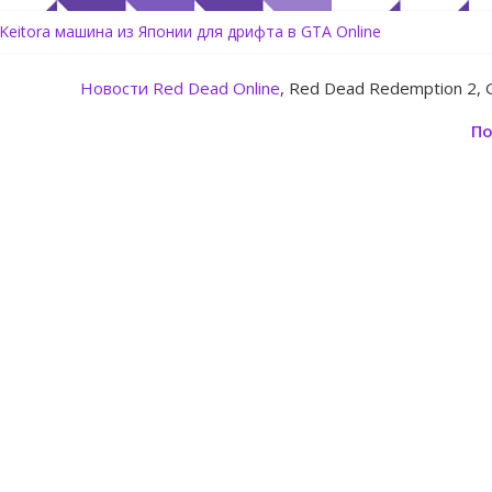
здать аккаунт Rockstar Games Social Club инструкция
 Keitora машина из Японии для дрифта в GTA Online
rtz Center Heist — новое ограбление появится в GTA Online уже
line: Rockstar запускает программу Fine Art Collector с наградами
Новости
Red Dead Online
, Red Dead Redemption 2, 
 обновление для GTA 5 Online The Kortz Center Heist
По