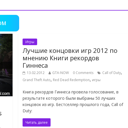
OM
Игры
Лучшие концовки игр 2012 по
мнению Книги рекордов
Гиннеса
,
13.02.2012
GTA-NOW
0 Comments
Call of Duty
,
,
Grand Theft Auto
Red Dead Redemption
игры
Книга рекордов Гиннеса провела голосование, в
результате которого были выбраны 50 лучших
концовок из игр. Бестселлер прошлого года, Call of
Duty:
s
Читать далее
,
n