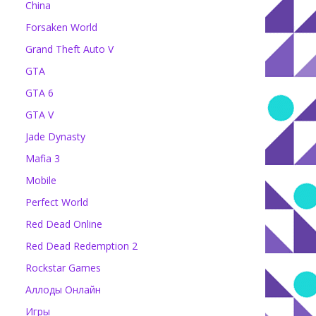
China
Forsaken World
Grand Theft Auto V
GTA
GTA 6
GTA V
Jade Dynasty
Mafia 3
Mobile
Perfect World
Red Dead Online
Red Dead Redemption 2
Rockstar Games
Аллоды Онлайн
Игры