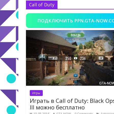
Call of Duty
ПОДКЛЮЧИТЬ PPN.GTA-NOW.C
Игры
Играть в Call of Duty: Black Op
III можно бесплатно
15.05.2016
GTA-NOW
0 Comments
Activisio