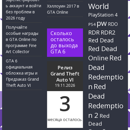
World
ь аккаунт и войти
Хэллоуин 2017 в
без проблем в
GTA Online
PlayStation 4
2026 году
pw
RDO
PS4
Получайте
RDR
RDR2
Сколько
особые награды
осталось
Red Dead
в GTA Online по
до выхода
программе Fine
Red Dead
GTA 6
Art Collector
Red
Online
GTA 6
Dead
официальная
Релиз
обложка игры и
Grand Theft
Redemptio
Предзаказ Grand
Auto VI
n
Red
Theft Auto VI
19.11.2026
3
Dead
Redemptio
n 2
Red
месяца осталось.
Dead