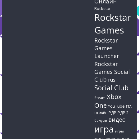
Онлайн
Rockstar
Rockstar
Games
Rockstar
Games
Launcher
Rockstar
Games Social
Club
rus
Social Club
Xbox
Steam
One
YouTube
ГТА
РДР
РДР 2
Онлайн
видео
бонусы
игра
игры
компьютер
лошадь