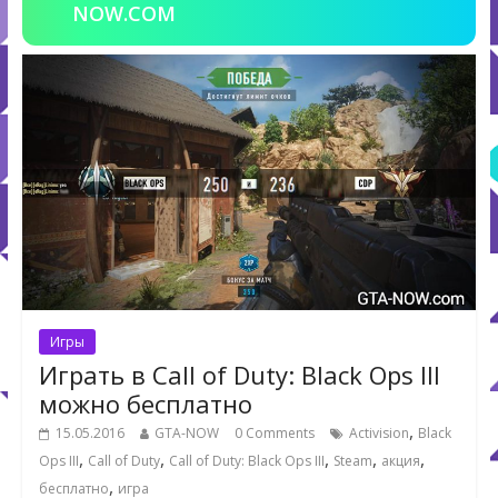
NOW.COM
Игры
Играть в Call of Duty: Black Ops III
можно бесплатно
,
15.05.2016
GTA-NOW
0 Comments
Activision
Black
,
,
,
,
,
Ops III
Call of Duty
Call of Duty: Black Ops III
Steam
акция
,
бесплатно
игра