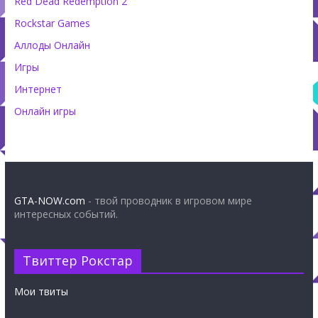
Red Dead Redemption 2
Rockstar Games
Аллоды Онлайн
Игры
Интернет
Онлайн игры
GTA-NOW.com
- твой проводник в игровом мире
интересных событий.
Твиттер Рокстар
Мои твиты