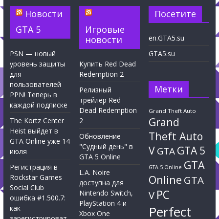
Новости
Посетите
GTA 5
Игровые
en.GTA5.su
новости
PSN — новый
GTA5.su
уровень защиты
Купить Red Dead
для
Redemption 2
пользователей
Метки
Релизный
PPN! Теперь в
трейлер Red
каждой подписке
Dead Redemption
Grand Theft Auto
Grand
The Kortz Center
2
Heist выйдет в
Theft Auto
Обновление
GTA Online уже 14
"Судный день" в
V
GTA 5
GTA
июля
GTA 5 Online
GTA
Регистрация в
GTA 5 Online
L.A. Noire
Rockstar Games
Online
GTA
доступна для
Social Club
PC
Nintendo Switch,
V
ошибка #1.500.7:
PlayStation 4 и
Perfect
как
Xbox One
зарегистрироват