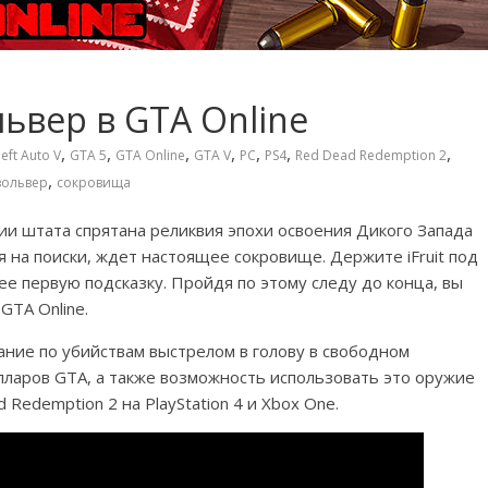
ьвер в GTA Online
,
,
,
,
,
,
,
eft Auto V
GTA 5
GTA Online
GTA V
PC
PS4
Red Dead Redemption 2
,
вольвер
сокровища
рии штата спрятана реликвия эпохи освоения Дикого Запада
ся на поиски, ждет настоящее сокровище. Держите iFruit под
е первую подсказку. Пройдя по этому следу до конца, вы
GTA Online.
ание по убийствам выстрелом в голову в свободном
олларов GTA, а также возможность использовать это оружие
Redemption 2 на PlayStation 4 и Xbox One.