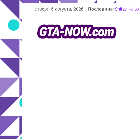
Четверг, 6 августа, 2026
Последние:
Shitzu Kei
The Kortz 
GTA Online:
Летнее обн
Как создат