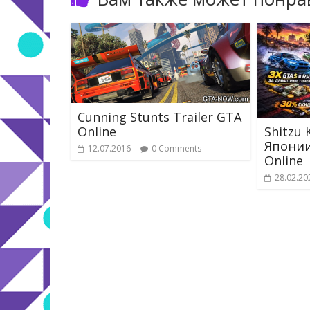
Cunning Stunts Trailer GTA
Shitzu
Online
Японии
12.07.2016
0 Comments
Online
28.02.20