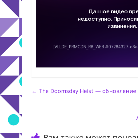
←
The Doomsday Heist — обновление 
Вам также может понра