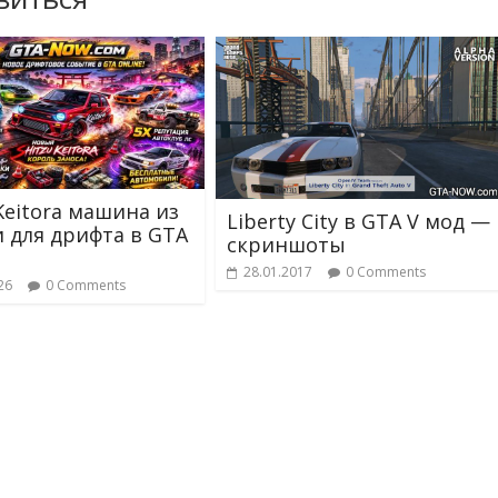
 Keitora машина из
Liberty City в GTA V мод —
 для дрифта в GTA
скриншоты
28.01.2017
0 Comments
26
0 Comments