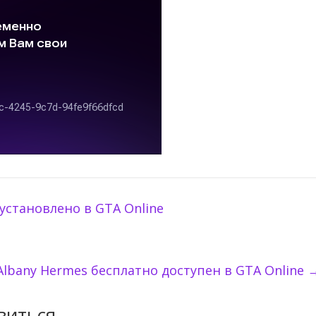
установлено в GTA Online
Albany Hermes бесплатно доступен в GTA Online
виться