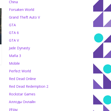
China
Forsaken World
Grand Theft Auto V
GTA
GTA 6
GTA V
Jade Dynasty
Mafia 3
Mobile
Perfect World
Red Dead Online
Red Dead Redemption 2
Rockstar Games
Аллоды Онлайн
Игры