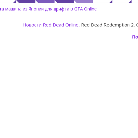
tora машина из Японии для дрифта в GTA Online
Center Heist — новое ограбление появится в GTA Online уже 14 и
 Rockstar запускает программу Fine Art Collector с наградами
Новости
Red Dead Online
, Red Dead Redemption 2, 
овление для GTA 5 Online The Kortz Center Heist
ь аккаунт Rockstar Games Social Club инструкция
По