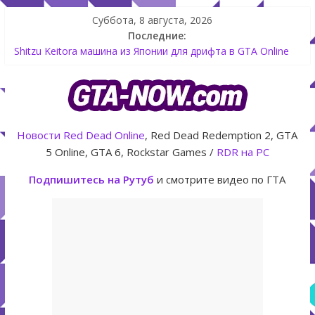
Суббота, 8 августа, 2026
Последние:
Как создать аккаунт Rockstar Games Social Club инструкция
Shitzu Keitora машина из Японии для дрифта в GTA Online
The Kortz Center Heist — новое ограбление появится в
GTA Online уже 14 июля
GTA Online: Rockstar запускает программу Fine Art Collector
с наградами
Новости
Red Dead Online
, Red Dead Redemption 2, GTA
Летнее обновление для GTA 5 Online The Kortz Center Heist
5 Online, GTA 6, Rockstar Games /
RDR на PC
Подпишитесь на Рутуб
и смотрите видео по ГТА