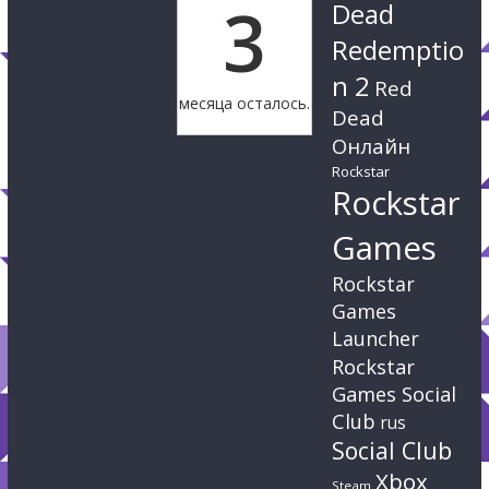
3
Dead
Redemptio
n 2
Red
месяца осталось.
Dead
Онлайн
Rockstar
Rockstar
Games
Rockstar
Games
Launcher
Rockstar
Games Social
Club
rus
Social Club
Xbox
Steam