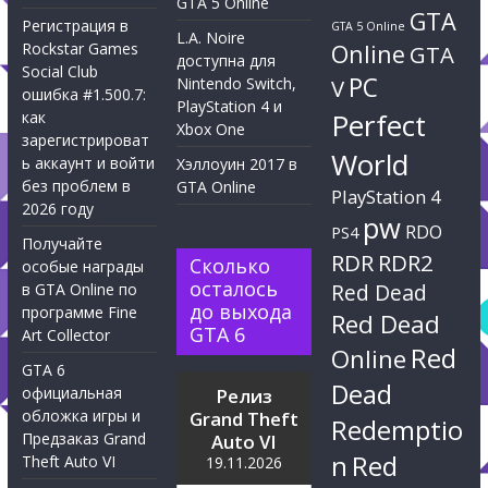
GTA 5 Online
GTA
Регистрация в
GTA 5 Online
L.A. Noire
Rockstar Games
Online
GTA
доступна для
Social Club
PC
Nintendo Switch,
V
ошибка #1.500.7:
PlayStation 4 и
Perfect
как
Xbox One
зарегистрироват
World
ь аккаунт и войти
Хэллоуин 2017 в
без проблем в
GTA Online
PlayStation 4
2026 году
pw
RDO
PS4
Получайте
RDR
RDR2
Сколько
особые награды
осталось
Red Dead
в GTA Online по
до выхода
программе Fine
Red Dead
GTA 6
Art Collector
Red
Online
GTA 6
Dead
официальная
Релиз
обложка игры и
Grand Theft
Redemptio
Предзаказ Grand
Auto VI
n
Red
Theft Auto VI
19.11.2026