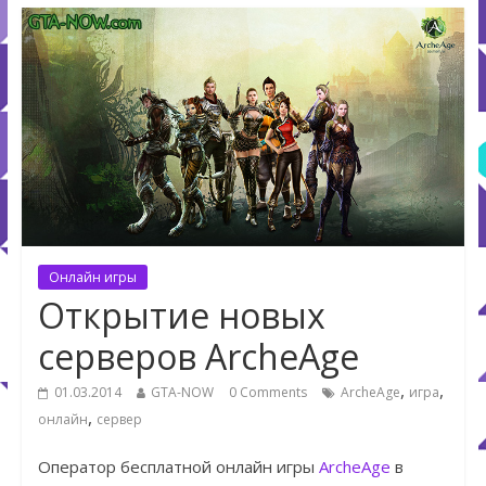
Онлайн игры
Открытие новых
серверов ArcheAge
,
,
01.03.2014
GTA-NOW
0 Comments
ArcheAge
игра
,
онлайн
сервер
Оператор бесплатной онлайн игры
ArcheAge
в