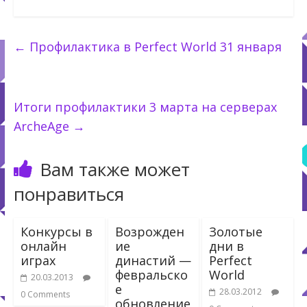
←
Профилактика в Perfect World 31 января
Итоги профилактики 3 марта на серверах
ArcheAge
→
Вам также может
понравиться
Конкурсы в
Возрожден
Золотые
онлайн
ие
дни в
играх
династий —
Perfect
февральско
World
20.03.2013
е
28.03.2012
0 Comments
обновление