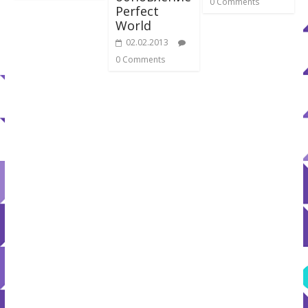
0 Comments
Perfect
World
02.02.2013
0 Comments