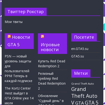
Твиттер Рокстар
Мои твиты
Новости
Посетите
GTA 5
Игровые
en.GTA5.su
новости
PSN — новый
GTA5.su
уровень защиты
Купить Red Dead
для
Redemption 2
пользователей
Метки
Релизный
PPN! Теперь в
трейлер Red
каждой подписке
Dead Redemption
Grand Theft Auto
Grand
The Kortz Center
2
Heist выйдет в
Theft Auto
Обновление
GTA Online уже 14
"Судный день" в
V
GTA 5
GTA
июля