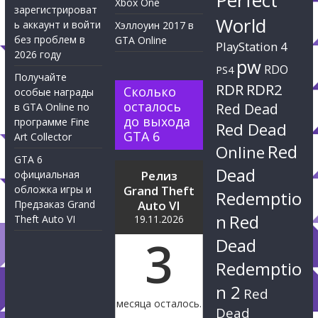
Perfect
Xbox One
зарегистрироват
World
ь аккаунт и войти
Хэллоуин 2017 в
без проблем в
GTA Online
PlayStation 4
2026 году
pw
RDO
PS4
Получайте
RDR
RDR2
Сколько
особые награды
осталось
Red Dead
в GTA Online по
до выхода
программе Fine
Red Dead
GTA 6
Art Collector
Red
Online
GTA 6
Dead
официальная
Релиз
обложка игры и
Grand Theft
Redemptio
Предзаказ Grand
Auto VI
n
Red
Theft Auto VI
19.11.2026
3
Dead
Redemptio
n 2
Red
месяца осталось.
Dead