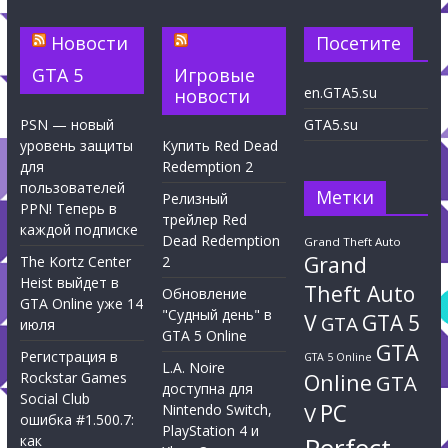
Новости
Посетите
GTA 5
Игровые
en.GTA5.su
новости
PSN — новый
GTA5.su
уровень защиты
Купить Red Dead
для
Redemption 2
пользователей
Метки
Релизный
PPN! Теперь в
трейлер Red
каждой подписке
Dead Redemption
Grand Theft Auto
Grand
The Kortz Center
2
Heist выйдет в
Theft Auto
Обновление
GTA Online уже 14
"Судный день" в
V
GTA 5
GTA
июля
GTA 5 Online
GTA
Регистрация в
GTA 5 Online
L.A. Noire
Rockstar Games
Online
GTA
доступна для
Social Club
PC
Nintendo Switch,
V
ошибка #1.500.7:
PlayStation 4 и
как