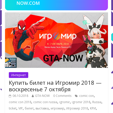
NOW.COM
Интернет
Купить билет на Игромир 2018 —
воскресенье 7 октября
,
06.10.2018
GTA-NOW
0 Comments
comic con
,
,
,
,
,
comic con 2018
comic con russia
igromir
igromir 2018
Russia
,
,
,
,
,
,
,
ticket
VIP
билет
выставка
игромир
Игромир 2018
КРИ