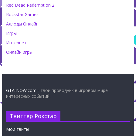
Red Dead Redemption 2
Rockstar Games
Аллоды Онлайн
Игры
Интернет
Онлайн игры
GTA-NOW.com
- твой проводник в игровом мире
интересных событий.
Твиттер Рокстар
Мои твиты