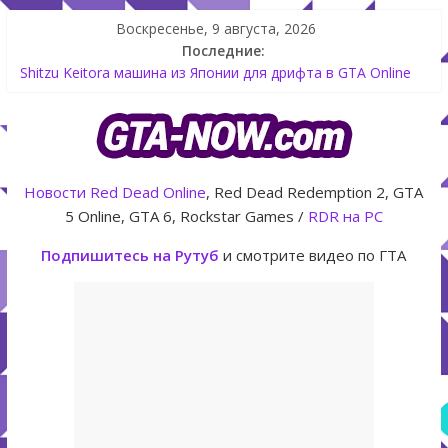
Воскресенье, 9 августа, 2026
Последние:
Как создать аккаунт Rockstar Games Social Club инструкция
Shitzu Keitora машина из Японии для дрифта в GTA Online
The Kortz Center Heist — новое ограбление появится в
GTA Online уже 14 июля
GTA Online: Rockstar запускает программу Fine Art Collector
с наградами
Летнее обновление для GTA 5 Online The Kortz Center Heist
Новости
Red Dead Online
, Red Dead Redemption 2, GTA
5 Online, GTA 6, Rockstar Games /
RDR на PC
Подпишитесь на Рутуб
и смотрите видео по ГТА