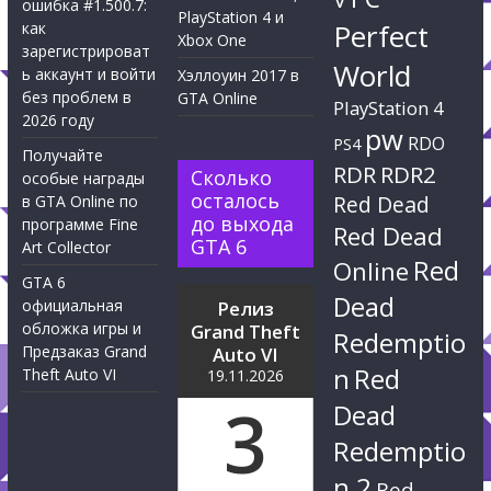
ошибка #1.500.7:
PlayStation 4 и
Perfect
как
Xbox One
зарегистрироват
World
ь аккаунт и войти
Хэллоуин 2017 в
без проблем в
GTA Online
PlayStation 4
2026 году
pw
RDO
PS4
Получайте
RDR
RDR2
Сколько
особые награды
осталось
Red Dead
в GTA Online по
до выхода
программе Fine
Red Dead
GTA 6
Art Collector
Red
Online
GTA 6
Dead
официальная
Релиз
обложка игры и
Grand Theft
Redemptio
Предзаказ Grand
Auto VI
n
Red
Theft Auto VI
19.11.2026
3
Dead
Redemptio
n 2
Red