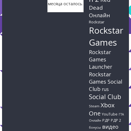
месяца осталось.
Dead
Онлайн
Rockstar
Rockstar
Games
Rockstar
Games
Launcher
Rockstar
Games Social
Club
rus
Social Club
Xbox
Steam
One
YouTube
ГТА
РДР
РДР 2
Онлайн
видео
бонусы