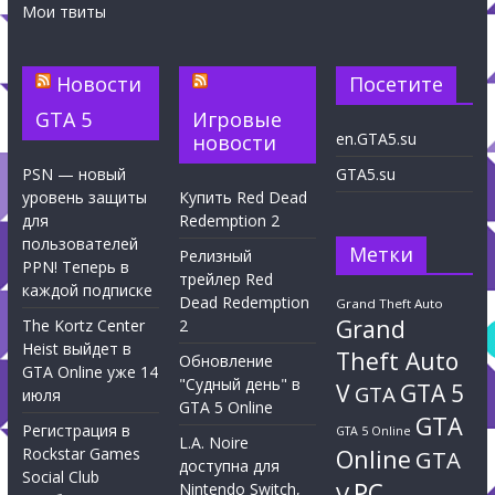
Мои твиты
Новости
Посетите
GTA 5
Игровые
en.GTA5.su
новости
PSN — новый
GTA5.su
уровень защиты
Купить Red Dead
для
Redemption 2
пользователей
Метки
Релизный
PPN! Теперь в
трейлер Red
каждой подписке
Dead Redemption
Grand Theft Auto
Grand
The Kortz Center
2
Heist выйдет в
Theft Auto
Обновление
GTA Online уже 14
"Судный день" в
V
GTA 5
GTA
июля
GTA 5 Online
GTA
Регистрация в
GTA 5 Online
L.A. Noire
Rockstar Games
Online
GTA
доступна для
Social Club
PC
Nintendo Switch,
V