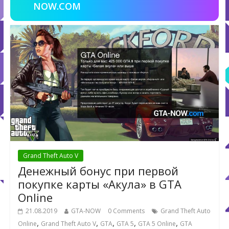
NOW.COM
Grand Theft Auto V
Денежный бонус при первой
покупке карты «Акула» в GTA
Online
21.08.2019
GTA-NOW
0 Comments
Grand Theft Auto
,
,
,
,
,
Online
Grand Theft Auto V
GTA
GTA 5
GTA 5 Online
GTA