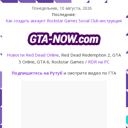
Понедельник, 10 августа, 2026
Последние:
Как создать аккаунт Rockstar Games Social Club инструкция
Shitzu Keitora машина из Японии для дрифта в GTA Online
The Kortz Center Heist — новое ограбление появится в
GTA Online уже 14 июля
GTA Online: Rockstar запускает программу Fine Art Collector
с наградами
Новости
Red Dead Online
, Red Dead Redemption 2, GTA
Летнее обновление для GTA 5 Online The Kortz Center Heist
5 Online, GTA 6, Rockstar Games /
RDR на PC
Подпишитесь на Рутуб
и смотрите видео по ГТА