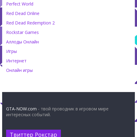
Perfect World
Red Dead Online
Red Dead Redemption 2
Rockstar Games
Аллоды Онлайн
Игры
Интернет
Онлайн игры
GTA-NOW.com
- твой проводник в игровом мире
интересных событий.
Твиттер Рокстар