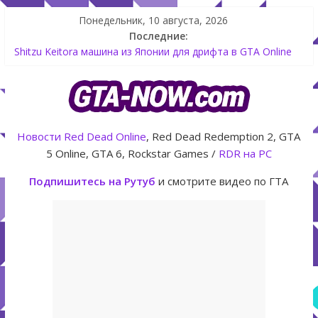
Понедельник, 10 августа, 2026
Последние:
Как создать аккаунт Rockstar Games Social Club инструкция
Shitzu Keitora машина из Японии для дрифта в GTA Online
The Kortz Center Heist — новое ограбление появится в
GTA Online уже 14 июля
GTA Online: Rockstar запускает программу Fine Art Collector
с наградами
Летнее обновление для GTA 5 Online The Kortz Center Heist
Новости
Red Dead Online
, Red Dead Redemption 2, GTA
5 Online, GTA 6, Rockstar Games /
RDR на PC
Подпишитесь на Рутуб
и смотрите видео по ГТА