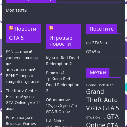
Мои твиты
Новости
Посетите
GTA 5
Игровые
en.GTA5.su
новости
PSN — новый
GTA5.su
уровень защиты
Купить Red Dead
для
Redemption 2
пользователей
Метки
Релизный
PPN! Теперь в
трейлер Red
каждой подписке
Dead Redemption
Grand Theft Auto
Grand
The Kortz Center
2
Heist выйдет в
Theft Auto
Обновление
GTA Online уже 14
"Судный день" в
V
GTA 5
GTA
июля
GTA 5 Online
GTA
Регистрация в
GTA 5 Online
L.A. Noire
Rockstar Games
Online
GTA
доступна для