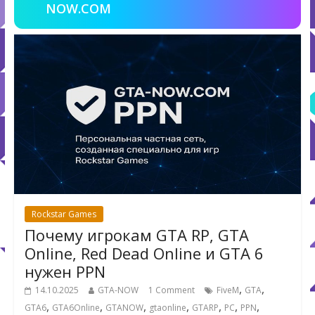
NOW.COM
Rockstar Games
Почему игрокам GTA RP, GTA
Online, Red Dead Online и GTA 6
нужен PPN
,
,
14.10.2025
GTA-NOW
1 Comment
FiveM
GTA
,
,
,
,
,
,
,
GTA6
GTA6Online
GTANOW
gtaonline
GTARP
PC
PPN