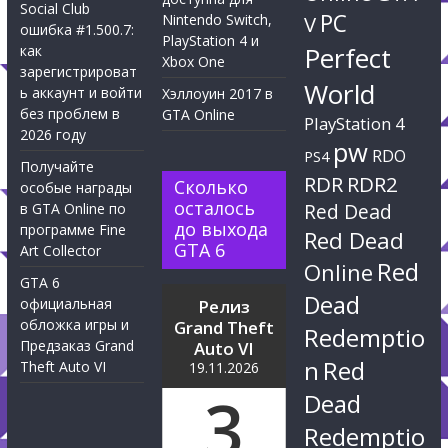
Social Club
PC
Nintendo Switch,
V
ошибка #1.500.7:
PlayStation 4 и
Perfect
как
Xbox One
зарегистрироват
World
ь аккаунт и войти
Хэллоуин 2017 в
без проблем в
GTA Online
PlayStation 4
2026 году
pw
RDO
PS4
Получайте
RDR
RDR2
Сколько
особые награды
осталось
Red Dead
в GTA Online по
до выхода
программе Fine
Red Dead
GTA 6
Art Collector
Red
Online
GTA 6
Dead
официальная
Релиз
обложка игры и
Grand Theft
Redemptio
Предзаказ Grand
Auto VI
n
Red
Theft Auto VI
19.11.2026
3
Dead
Redemptio