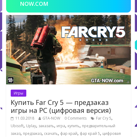
NOW.COM
Игры
Купить Far Cry 5 — предзаказ
игры на PC (цифровая версия)
,
11.03.2018
GTA-NOW
0 Comments
Far Cry 5
,
,
,
,
,
Ubisoft
Uplay
заказать
игра
купить
предварительный
,
,
,
,
,
заказ
предзаказ
скачать
фар край
фар край 5
цифровая