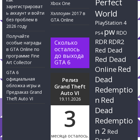
Perfect
Xbox One
зарегистрироват
World
ь аккаунт и войти
Хэллоуин 2017 в
без проблем в
GTA Online
PlayStation 4
2026 году
pw
RDO
PS4
Получайте
RDR
RDR2
Сколько
особые награды
осталось
Red Dead
в GTA Online по
до выхода
программе Fine
Red Dead
GTA 6
Art Collector
Red
Online
GTA 6
Dead
официальная
Релиз
обложка игры и
Grand Theft
Redemptio
Предзаказ Grand
Auto VI
n
Red
Theft Auto VI
19.11.2026
3
Dead
Redemptio
n 2
Red
месяца осталось.
Dead