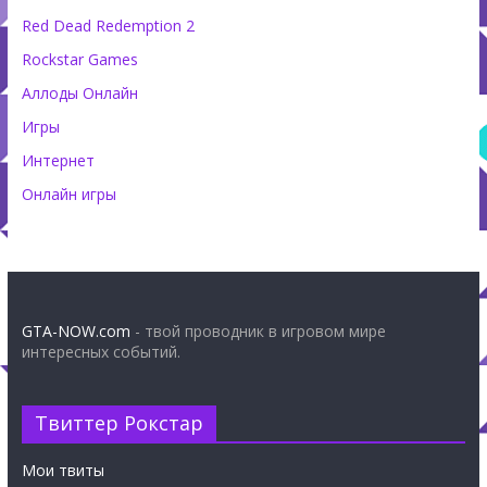
Red Dead Redemption 2
Rockstar Games
Аллоды Онлайн
Игры
Интернет
Онлайн игры
GTA-NOW.com
- твой проводник в игровом мире
интересных событий.
Твиттер Рокстар
Мои твиты