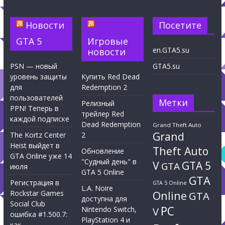
Новости
Посетите
GTA 5
Игровые
en.GTA5.su
новости
PSN — новый
GTA5.su
уровень защиты
Купить Red Dead
для
Redemption 2
пользователей
Метки
Релизный
PPN! Теперь в
трейлер Red
каждой подписке
Dead Redemption
Grand Theft Auto
Grand
The Kortz Center
2
Heist выйдет в
Theft Auto
Обновление
GTA Online уже 14
"Судный день" в
V
GTA 5
GTA
июля
GTA 5 Online
GTA
Регистрация в
GTA 5 Online
L.A. Noire
Rockstar Games
Online
GTA
доступна для
Social Club
PC
Nintendo Switch,
V
ошибка #1.500.7:
PlayStation 4 и
как