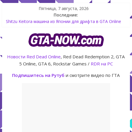
Пятница, 7 августа, 2026
Последние:
Shitzu Keitora машина из Японии для дрифта в GTA Online
The Kortz Center Heist — новое ограбление появится в
GTA Online уже 14 июля
GTA Online: Rockstar запускает программу Fine Art Collector
с наградами
Летнее обновление для GTA 5 Online The Kortz Center Heist
Новости
Red Dead Online
, Red Dead Redemption 2, GTA
Как создать аккаунт Rockstar Games Social Club инструкция
5 Online, GTA 6, Rockstar Games /
RDR на PC
Подпишитесь на Рутуб
и смотрите видео по ГТА