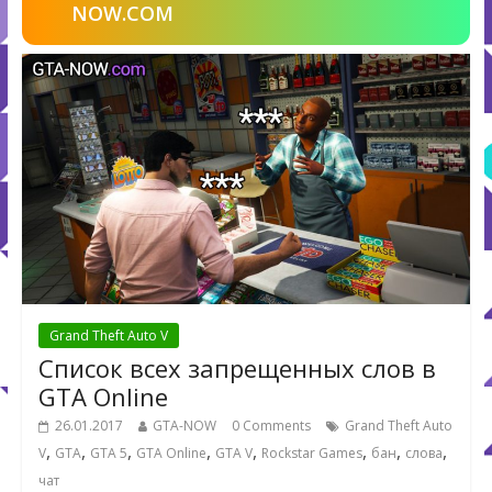
NOW.COM
Grand Theft Auto V
Список всех запрещенных слов в
GTA Online
26.01.2017
GTA-NOW
0 Comments
Grand Theft Auto
,
,
,
,
,
,
,
,
V
GTA
GTA 5
GTA Online
GTA V
Rockstar Games
бан
слова
чат