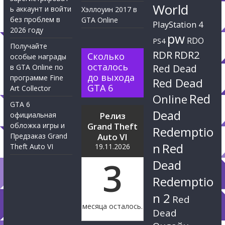
World
ь аккаунт и войти
Хэллоуин 2017 в
без проблем в
GTA Online
PlayStation 4
2026 году
pw
RDO
PS4
Получайте
RDR
RDR2
Сколько
особые награды
осталось
Red Dead
в GTA Online по
до выхода
программе Fine
Red Dead
GTA 6
Art Collector
Red
Online
GTA 6
Dead
официальная
Релиз
обложка игры и
Grand Theft
Redemptio
Предзаказ Grand
Auto VI
n
Red
Theft Auto VI
19.11.2026
3
Dead
Redemptio
n 2
Red
месяца осталось.
Dead