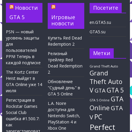
Новости
Посетите
GTA 5
Игровые
en.GTA5.su
новости
PSN — новый
GTA5.su
уровень защиты
Купить Red Dead
для
Redemption 2
пользователей
Метки
Релизный
PPN! Теперь в
трейлер Red
каждой подписке
Dead Redemption
Grand Theft Auto
Grand
The Kortz Center
2
Heist выйдет в
Theft Auto
Обновление
GTA Online уже 14
"Судный день" в
V
GTA 5
GTA
июля
GTA 5 Online
GTA
Регистрация в
GTA 5 Online
L.A. Noire
Rockstar Games
Online
GTA
доступна для
Social Club
PC
Nintendo Switch,
V
ошибка #1.500.7:
PlayStation 4 и
Perfect
как
Xbox One
зарегистрироват