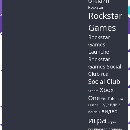
Онлайн
Rockstar
Rockstar
Games
Rockstar
Games
Launcher
Rockstar
Games Social
Club
rus
Social Club
Xbox
Steam
One
YouTube
ГТА
РДР
РДР 2
Онлайн
видео
бонусы
игра
игры
компьютер
лошадь