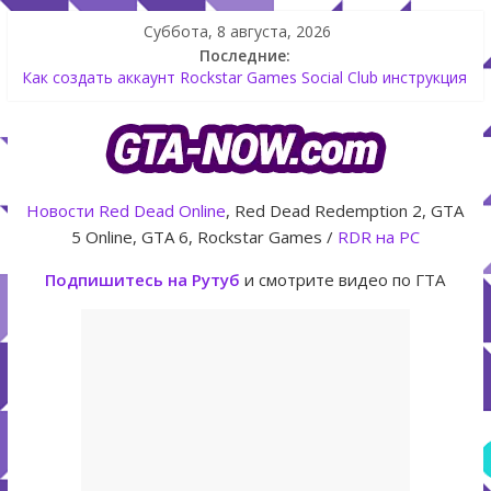
Суббота, 8 августа, 2026
Последние:
Как создать аккаунт Rockstar Games Social Club инструкция
Shitzu Keitora машина из Японии для дрифта в GTA Online
The Kortz Center Heist — новое ограбление появится в
GTA Online уже 14 июля
GTA Online: Rockstar запускает программу Fine Art Collector
с наградами
Новости
Red Dead Online
, Red Dead Redemption 2, GTA
Летнее обновление для GTA 5 Online The Kortz Center Heist
5 Online, GTA 6, Rockstar Games /
RDR на PC
Подпишитесь на Рутуб
и смотрите видео по ГТА