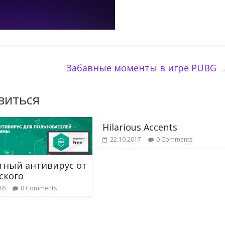
Забавные моменты в игре PUBG
виться
Hilarious Accents
22.10.2017
0 Comments
тный антивирус от
ского
16
0 Comments