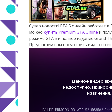
Супер новости! ГТА 5 онлайн работает в 
можно
купить Premium GTA Online
и полу
режиме GTA 5 и полное издание Grand Th
Предлагаем вам посмотреть видео по игре