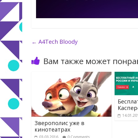
←
A4Tech Bloody
Вам также может понра
Беспла
Каспер
14.01.20
Зверополис уже в
кинотеатрах
03.03.2016
0 Comments