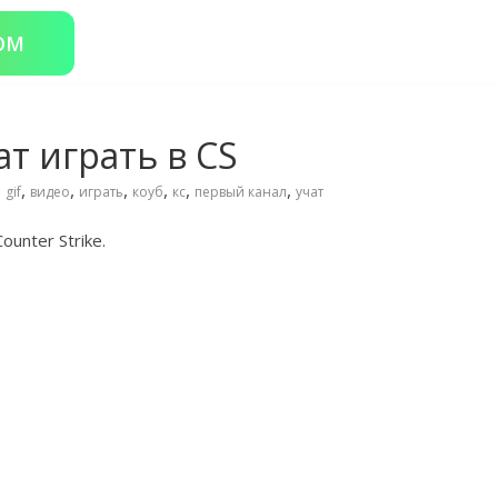
OM
т играть в CS
,
,
,
,
,
,
,
gif
видео
играть
коуб
кс
первый канал
учат
unter Strike.