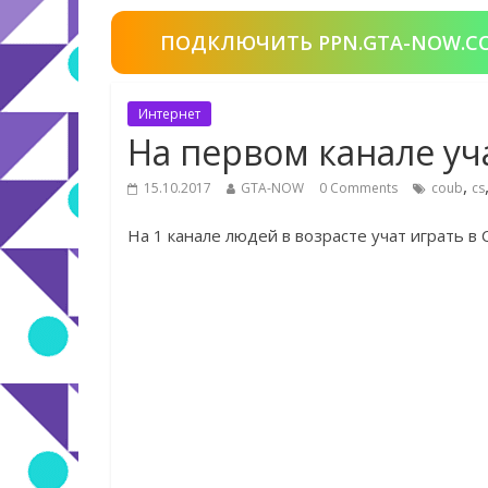
ПОДКЛЮЧИТЬ PPN.GTA-NOW.C
Интернет
На первом канале уча
,
15.10.2017
GTA-NOW
0 Comments
coub
cs
На 1 канале людей в возрасте учат играть в Co