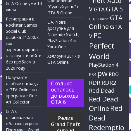
Theft Auto
Обновление
GTA Online уже 14
"Судный день" в
V
GTA 5
GTA
июля
GTA 5 Online
GTA
Регистрация в
GTA 5 Online
L.A. Noire
Rockstar Games
Online
GTA
доступна для
Social Club
PC
Nintendo Switch,
V
ошибка #1.500.7:
PlayStation 4 и
Perfect
как
Xbox One
зарегистрироват
World
ь аккаунт и войти
Хэллоуин 2017 в
без проблем в
GTA Online
PlayStation 4
2026 году
pw
RDO
PS4
Получайте
RDR
RDR2
Сколько
особые награды
осталось
Red Dead
в GTA Online по
до выхода
программе Fine
Red Dead
GTA 6
Art Collector
Red
Online
GTA 6
Dead
официальная
Релиз
обложка игры и
Grand Theft
Redemptio
Предзаказ Grand
Auto VI