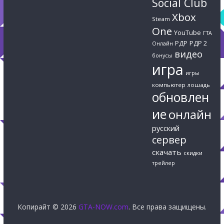
Social Club
Xbox
Steam
One
YouTube
ГТА
РДР
РДР 2
Онлайн
видео
бонусы
игра
игры
компьютер
лошадь
обновлен
ие
онлайн
русский
сервер
скачать
скидки
трейлер
Копирайт © 2026
GTA-NOW.com
. Все права защищены.