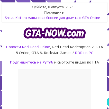
Суббота, 8 августа, 2026
Последние:
Shitzu Keitora машина из Японии для дрифта в GTA Online
The Kortz Center Heist — новое ограбление появится в
GTA Online уже 14 июля
GTA Online: Rockstar запускает программу Fine Art Collector
с наградами
Летнее обновление для GTA 5 Online The Kortz Center Heist
Новости
Red Dead Online
, Red Dead Redemption 2, GTA
Как создать аккаунт Rockstar Games Social Club инструкция
5 Online, GTA 6, Rockstar Games /
RDR на PC
Подпишитесь на Рутуб
и смотрите видео по ГТА