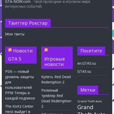
GTA-NOW.com
- твой проводник в игровом мире
интересных событий.
Твиттер Рокстар
Мои твиты
Новости
Посетите
GTA 5
Игровые
en.GTA5.su
новости
PSN — новый
GTA5.su
уровень защиты
Купить Red Dead
для
Redemption 2
пользователей
Метки
Релизный
PPN! Теперь в
трейлер Red
каждой подписке
Dead Redemption
Grand Theft Auto
Grand
The Kortz Center
2
Heist выйдет в