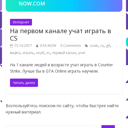
NOW.COM
Интернет
На первом канале учат играть в
CS
,
,
,
15.10.2017
GTA-NOW
0 Comments
coub
cs
gif
,
,
,
,
,
видео
играть
коуб
кс
первый канал
учат
На 1 канале людей в возрасте учат играть в Counter
Strike. Лучше бы в GTA Online играть научили.
Читать далее
Воспользуйтесь поиском по сайту, чтобы быстрее найти
нужный материал.