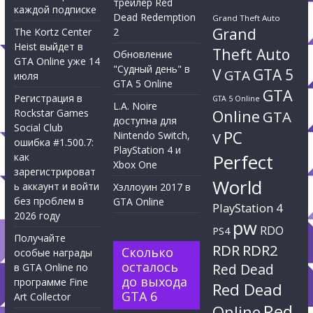
трейлер Red
каждой подписке
Dead Redemption
Grand Theft Auto
Grand
The Kortz Center
2
Heist выйдет в
Theft Auto
Обновление
GTA Online уже 14
"Судный день" в
V
GTA 5
GTA
июля
GTA 5 Online
GTA
Регистрация в
GTA 5 Online
L.A. Noire
Rockstar Games
Online
GTA
доступна для
Social Club
PC
Nintendo Switch,
V
ошибка #1.500.7:
PlayStation 4 и
Perfect
как
Xbox One
зарегистрироват
World
ь аккаунт и войти
Хэллоуин 2017 в
без проблем в
GTA Online
PlayStation 4
2026 году
pw
RDO
PS4
Получайте
RDR
RDR2
Сколько
особые награды
осталось
Red Dead
в GTA Online по
до выхода
программе Fine
Red Dead
GTA 6
Art Collector
Red
Online