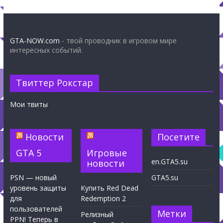
GTA-NOW.com
- твой проводник в игровом мире
интересных событий.
Твиттер Рокстар
Мои твиты
Новости
Посетите
GTA 5
Игровые
en.GTA5.su
новости
PSN — новый
GTA5.su
уровень защиты
Купить Red Dead
для
Redemption 2
пользователей
Метки
Релизный
PPN! Теперь в