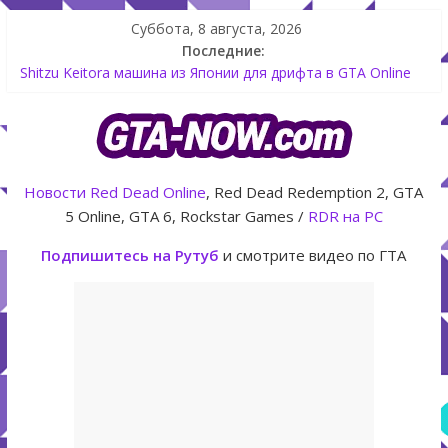
Суббота, 8 августа, 2026
Последние:
Как создать аккаунт Rockstar Games Social Club инструкция
Shitzu Keitora машина из Японии для дрифта в GTA Online
The Kortz Center Heist — новое ограбление появится в
GTA Online уже 14 июля
GTA Online: Rockstar запускает программу Fine Art Collector
с наградами
Летнее обновление для GTA 5 Online The Kortz Center Heist
Новости
Red Dead Online
, Red Dead Redemption 2, GTA
5 Online, GTA 6, Rockstar Games /
RDR на PC
Подпишитесь на Рутуб
и смотрите видео по ГТА