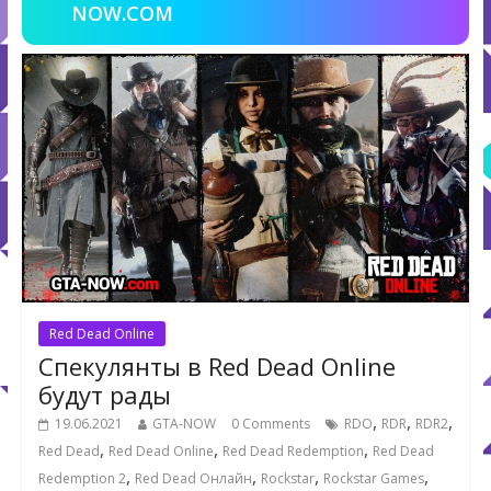
NOW.COM
Red Dead Online
Спекулянты в Red Dead Online
будут рады
,
,
,
19.06.2021
GTA-NOW
0 Comments
RDO
RDR
RDR2
,
,
,
Red Dead
Red Dead Online
Red Dead Redemption
Red Dead
,
,
,
,
Redemption 2
Red Dead Онлайн
Rockstar
Rockstar Games