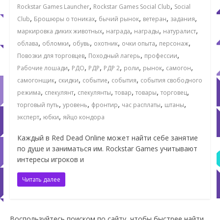
,
,
Rockstar Games Launcher
Rockstar Games Social Club
Social
,
,
,
,
,
Club
Брошюры о тониках
бычий рынок
ветеран
задания
,
,
,
,
маркировка диких животных
награда
награды
натуралист
,
,
,
,
,
,
облава
обломки
обувь
охотник
очки опыта
персонаж
,
,
,
Повозки для торговцев
Походный лагерь
профессии
,
,
,
,
,
,
,
Рабочие лошади
РДО
РДР
РДР 2
роли
рынок
самогон
,
,
,
,
самогонщик
скидки
событие
события
события свободного
,
,
,
,
,
,
режима
спекулянт
спекулянты
товар
товары
торговец
,
,
,
,
,
торговый путь
уровень
фронтир
час расплаты
штаны
,
,
эксперт
юбки
яйцо кондора
Каждый в Red Dead Online может найти себе занятие
по душе и заниматься им. Rockstar Games учитывают
интересы игроков и
Читать далее
Воспользуйтесь поиском по сайту, чтобы быстрее найти