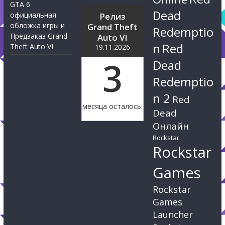
GTA 6
Dead
официальная
Релиз
обложка игры и
Grand Theft
Redemptio
Предзаказ Grand
Auto VI
n
Red
Theft Auto VI
19.11.2026
3
Dead
Redemptio
n 2
Red
месяца осталось.
Dead
Онлайн
Rockstar
Rockstar
Games
Rockstar
Games
Launcher