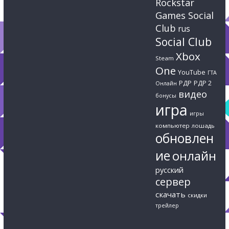
Rockstar
Games Social
Club
rus
Social Club
Xbox
Steam
One
YouTube
ГТА
РДР
РДР 2
Онлайн
видео
бонусы
игра
игры
компьютер
лошадь
обновлен
ие
онлайн
русский
сервер
скачать
скидки
трейлер