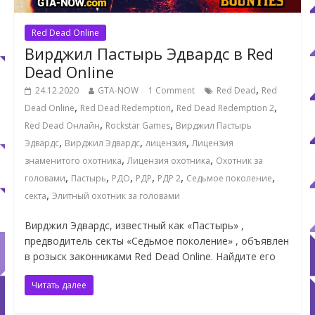
Red Dead Online
Вирджил Пастырь Эдвардс в Red
Dead Online
,
24.12.2020
GTA-NOW
1 Comment
Red Dead
Red
,
,
,
Dead Online
Red Dead Redemption
Red Dead Redemption 2
,
,
Red Dead Онлайн
Rockstar Games
Вирджил Пастырь
,
,
,
Эдвардс
Вирджил Эдвардс
лицензия
Лицензия
,
,
знаменитого охотника
Лицензия охотника
Охотник за
,
,
,
,
,
,
головами
Пастырь
РДО
РДР
РДР 2
Седьмое поколение
,
секта
Элитный охотник за головами
Вирджил Эдвардс, известный как «Пастырь» ,
предводитель секты «Седьмое поколение» , объявлен
в розыск законниками Red Dead Online. Найдите его
Читать далее