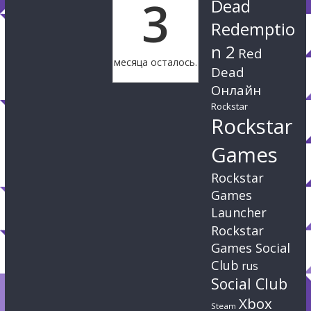
3
Dead
Redemptio
n 2
Red
месяца осталось.
Dead
Онлайн
Rockstar
Rockstar
Games
Rockstar
Games
Launcher
Rockstar
Games Social
Club
rus
Social Club
Xbox
Steam