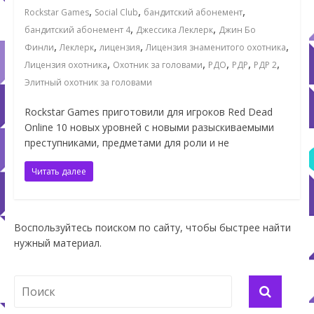
,
,
,
Rockstar Games
Social Club
бандитский абонемент
,
,
бандитский абонемент 4
Джессика Леклерк
Джин Бо
,
,
,
,
Финли
Леклерк
лицензия
Лицензия знаменитого охотника
,
,
,
,
,
Лицензия охотника
Охотник за головами
РДО
РДР
РДР 2
Элитный охотник за головами
Rockstar Games приготовили для игроков Red Dead
Online 10 новых уровней с новыми разыскиваемыми
преступниками, предметами для роли и не
Читать далее
Воспользуйтесь поиском по сайту, чтобы быстрее найти
нужный материал.