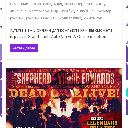
,
,
,
,
,
,
ГТА Онлайн
игра
киви
ключ
компьютер
купить игру
,
,
,
,
,
,
,
лицензия
мастеркард
мир
ноутбук
онлайн
пк
рокстар
,
,
,
,
русский
русский язык
СБП
социал клаб
юнион пэй
Купите ГТА 5 онлайн для компьютера и вы сможете
играть в Grand Theft Auto V и GTA Online в любой
Читать далее