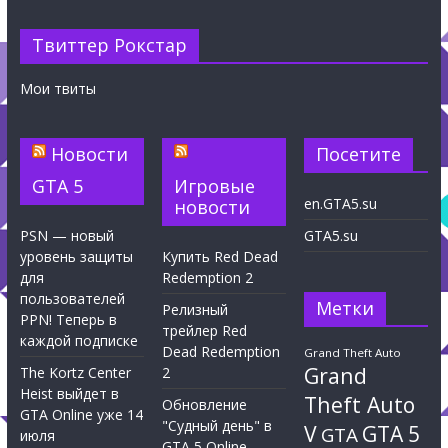
Твиттер Рокстар
Мои твиты
Новости
Посетите
GTA 5
Игровые
en.GTA5.su
новости
PSN — новый
GTA5.su
уровень защиты
Купить Red Dead
для
Redemption 2
пользователей
Метки
Релизный
PPN! Теперь в
трейлер Red
каждой подписке
Dead Redemption
Grand Theft Auto
Grand
The Kortz Center
2
Heist выйдет в
Theft Auto
Обновление
GTA Online уже 14
"Судный день" в
V
GTA 5
GTA
июля
GTA 5 Online