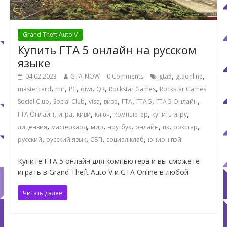
Grand Theft Auto V
Купить ГТА 5 онлайн на русском
языке
,
,
04.02.2023
GTA-NOW
0 Comments
gta5
gtaonline
,
,
,
,
,
,
mastercard
mir
PC
qiwi
QR
Rockstar Games
Rockstar Games
,
,
,
,
,
,
,
Social Club
Social Club
visa
виза
ГТА
ГТА 5
ГТА 5 Онлайн
,
,
,
,
,
,
ГТА Онлайн
игра
киви
ключ
компьютер
купить игру
,
,
,
,
,
,
,
лицензия
мастеркард
мир
ноутбук
онлайн
пк
рокстар
,
,
,
,
русский
русский язык
СБП
социал клаб
юнион пэй
Купите ГТА 5 онлайн для компьютера и вы сможете
играть в Grand Theft Auto V и GTA Online в любой
Читать далее