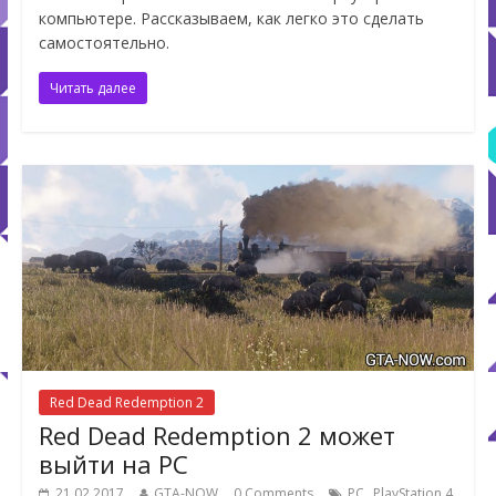
компьютере. Рассказываем, как легко это сделать
самостоятельно.
Читать далее
Red Dead Redemption 2
Red Dead Redemption 2 может
выйти на PC
,
,
21.02.2017
GTA-NOW
0 Comments
PC
PlayStation 4