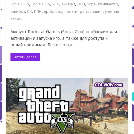
,
,
,
,
,
,
,
Social Club
Social Club
VPN
аккаунт
ВПН
игра
компьютер
,
,
,
,
,
,
ошибка
ПК
ППН
проблема
прокси
регистрация
учётная
запись
Аккаунт Rockstar Games (Social Club) необходим для
активации и запуска игр, а также для доступа к
онлайн-режимам. Без него вы
Читать далее