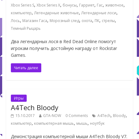
,
,
,
,
,
,
Xbox Series S
Xbox Series X
бонусы
Гарриет
Гас
животное
,
,
,
компьютер
Легендарные животные
Легендарные лоси
,
,
,
,
,
,
Лось
Магазин Гаса
Морозный след
охота
ПК
стрелы
Темный Рыцарь
Два легендарных лося в Red Dead Online помогут
игрокам получить достойную награду от Rockstar
Games.
Читать далее
Игры
A4Tech Bloody
,
,
15.10.2017
GTA-NOW
0 Comments
A4Tech
Bloody
,
,
,
компьютер
компьютерная мышь
мышь
ноутбук
Демонстрация компьютерной мыши A4Tech Bloody V7.