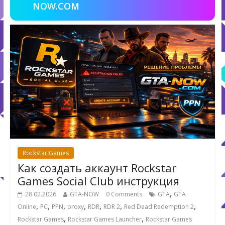
NOW.COM
Rockstar Games
Как создать аккаунт Rockstar
Games Social Club инструкция
,
28.02.2026
GTA-NOW
0 Comments
GTA
GTA
,
,
,
,
,
,
,
Online
PC
PPN
proxy
RDR
RDR 2
Red Dead Redemption 2
,
,
Rockstar Games
Rockstar Games Launcher
Rockstar Games