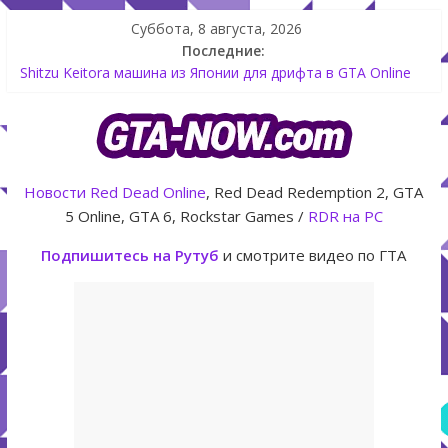
Суббота, 8 августа, 2026
Последние:
Как создать аккаунт Rockstar Games Social Club инструкция
Shitzu Keitora машина из Японии для дрифта в GTA Online
The Kortz Center Heist — новое ограбление появится в
GTA Online уже 14 июля
GTA Online: Rockstar запускает программу Fine Art Collector
с наградами
Новости
Red Dead Online
, Red Dead Redemption 2, GTA
Летнее обновление для GTA 5 Online The Kortz Center Heist
5 Online, GTA 6, Rockstar Games /
RDR на PC
Подпишитесь на Рутуб
и смотрите видео по ГТА