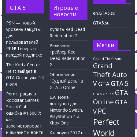
GTA 5
Игровые
en.GTA5.su
новости
PSN — новый
GTA5.su
уровень защиты
Купить Red Dead
для
Redemption 2
пользователей
Метки
Релизный
PPN! Теперь в
трейлер Red
каждой подписке
Dead Redemption
Grand Theft Auto
Grand
The Kortz Center
2
Heist выйдет в
Theft Auto
Обновление
GTA Online уже 14
"Судный день" в
V
GTA 5
GTA
июля
GTA 5 Online
GTA
Регистрация в
GTA 5 Online
L.A. Noire
Rockstar Games
Online
GTA
доступна для
Social Club
PC
Nintendo Switch,
V
ошибка #1.500.7:
PlayStation 4 и
Perfect
как
Xbox One
зарегистрироват
World
ь аккаунт и войти
Хэллоуин 2017 в