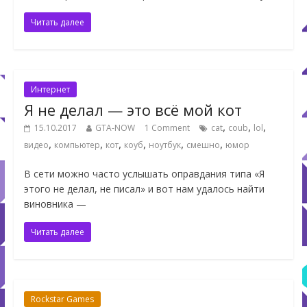
Читать далее
Интернет
Я не делал — это всё мой кот
,
,
,
15.10.2017
GTA-NOW
1 Comment
cat
coub
lol
,
,
,
,
,
,
видео
компьютер
кот
коуб
ноутбук
смешно
юмор
В сети можно часто услышать оправдания типа «Я
этого не делал, не писал» и вот нам удалось найти
виновника —
Читать далее
Rockstar Games