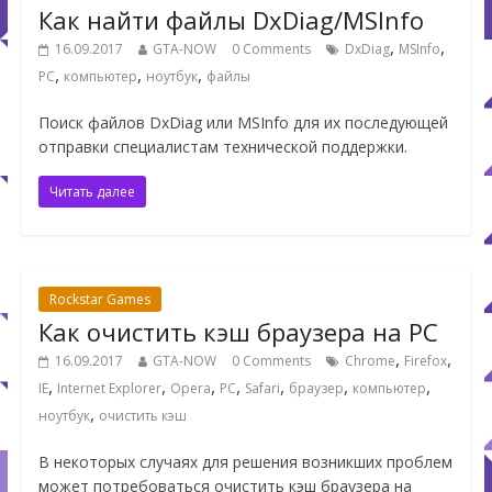
Как найти файлы DxDiag/MSInfo
,
,
16.09.2017
GTA-NOW
0 Comments
DxDiag
MSInfo
,
,
,
PC
компьютер
ноутбук
файлы
Поиск файлов DxDiag или MSInfo для их последующей
отправки специалистам технической поддержки.
Читать далее
Rockstar Games
Как очистить кэш браузера на PC
,
,
16.09.2017
GTA-NOW
0 Comments
Chrome
Firefox
,
,
,
,
,
,
,
IE
Internet Explorer
Opera
PC
Safari
браузер
компьютер
,
ноутбук
очистить кэш
В некоторых случаях для решения возникших проблем
может потребоваться очистить кэш браузера на