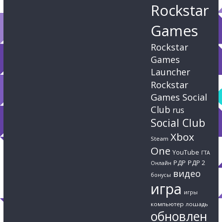
Rockstar
Games
Rockstar
Games
Launcher
Rockstar
Games Social
Club
rus
Social Club
Xbox
Steam
One
YouTube
ГТА
РДР
РДР 2
Онлайн
видео
бонусы
игра
игры
компьютер
лошадь
обновлен