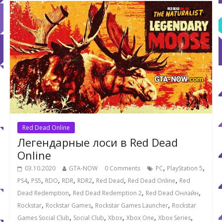
Red Dead Online
Легендарные лоси в Red Dead
Online
,
,
03.10.2020
GTA-NOW
0 Comments
PC
PlayStation 5
,
,
,
,
,
,
,
PS4
PS5
RDO
RDR
RDR2
Red Dead
Red Dead Online
Red
,
,
,
Dead Redemption
Red Dead Redemption 2
Red Dead Онлайн
,
,
,
Rockstar
Rockstar Games
Rockstar Games Launcher
Rockstar
,
,
,
,
,
Games Social Club
Social Club
Xbox
Xbox One
Xbox Series