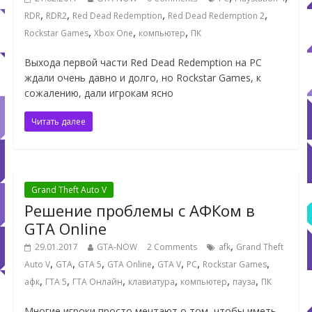
,
,
,
,
RDR
RDR2
Red Dead Redemption
Red Dead Redemption 2
,
,
,
Rockstar Games
Xbox One
компьютер
ПК
Выхода первой части Red Dead Redemption на PC
ждали очень давно и долго, но Rockstar Games, к
сожалению, дали игрокам ясно
Читать далее
Grand Theft Auto V
Решение проблемы с АФКом в
GTA Online
,
29.01.2017
GTA-NOW
2 Comments
afk
Grand Theft
,
,
,
,
,
,
,
Auto V
GTA
GTA 5
GTA Online
GTA V
PC
Rockstar Games
,
,
,
,
,
,
афк
ГТА 5
ГТА Онлайн
клавиатура
компьютер
пауза
ПК
Многие игроки просто мечтают о том, чтобы иметь