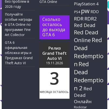
без проблем в
GTA Online
PlayStation 4
2026 году
pw
RDO
PS4
Получайте
RDR
RDR2
Сколько
особые награды
осталось
Red Dead
в GTA Online по
до выхода
программе Fine
Red Dead
GTA 6
Art Collector
Red
Online
GTA 6
Dead
официальная
Релиз
обложка игры и
Grand Theft
Redemptio
Предзаказ Grand
Auto VI
n
Red
Theft Auto VI
19.11.2026
3
Dead
Redemptio
n 2
Red
месяца осталось.
Dead
Онлайн
Rockstar