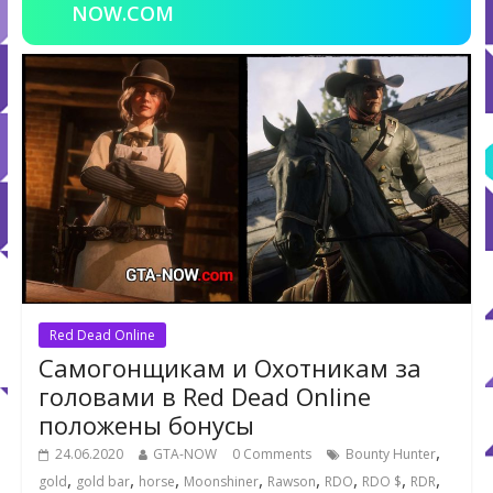
NOW.COM
Red Dead Online
Самогонщикам и Охотникам за
головами в Red Dead Online
положены бонусы
,
24.06.2020
GTA-NOW
0 Comments
Bounty Hunter
,
,
,
,
,
,
,
,
gold
gold bar
horse
Moonshiner
Rawson
RDO
RDO $
RDR