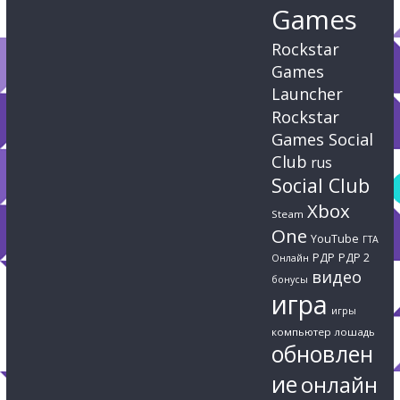
Games
Rockstar
Games
Launcher
Rockstar
Games Social
Club
rus
Social Club
Xbox
Steam
One
YouTube
ГТА
РДР
РДР 2
Онлайн
видео
бонусы
игра
игры
компьютер
лошадь
обновлен
ие
онлайн