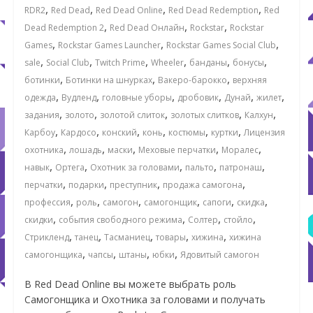
,
,
,
,
RDR2
Red Dead
Red Dead Online
Red Dead Redemption
Red
,
,
,
Dead Redemption 2
Red Dead Онлайн
Rockstar
Rockstar
,
,
,
Games
Rockstar Games Launcher
Rockstar Games Social Club
,
,
,
,
,
,
sale
Social Club
Twitch Prime
Wheeler
банданы
бонусы
,
,
,
ботинки
Ботинки на шнурках
Вакеро-барокко
верхняя
,
,
,
,
,
,
одежда
Вудленд
головные уборы
дробовик
Дунай
жилет
,
,
,
,
,
задания
золото
золотой слиток
золотых слитков
Калхун
,
,
,
,
,
,
Карбоу
Кардосо
конский
конь
костюмы
куртки
Лицензия
,
,
,
,
,
охотника
лошадь
маски
Меховые перчатки
Моралес
,
,
,
,
,
навык
Ортега
Охотник за головами
пальто
патронаш
,
,
,
,
перчатки
подарки
преступник
продажа самогона
,
,
,
,
,
,
профессия
роль
самогон
самогонщик
сапоги
скидка
,
,
,
,
скидки
события свободного режима
Солтер
стойло
,
,
,
,
,
Стрикленд
танец
Тасманиец
товары
хижина
хижина
,
,
,
,
самогонщика
чапсы
штаны
юбки
Ядовитый самогон
В Red Dead Online вы можете выбрать роль
Самогонщика и Охотника за головами и получать