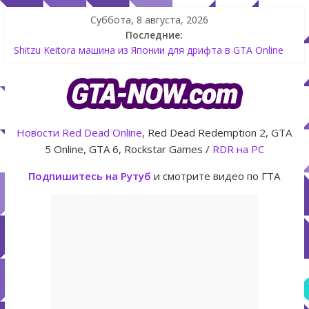
Суббота, 8 августа, 2026
Последние:
Shitzu Keitora машина из Японии для дрифта в GTA Online
The Kortz Center Heist — новое ограбление появится в
GTA Online уже 14 июля
GTA Online: Rockstar запускает программу Fine Art Collector
с наградами
Летнее обновление для GTA 5 Online The Kortz Center Heist
Новости
Red Dead Online
, Red Dead Redemption 2, GTA
Как создать аккаунт Rockstar Games Social Club инструкция
5 Online, GTA 6, Rockstar Games /
RDR на PC
Подпишитесь на Рутуб
и смотрите видео по ГТА