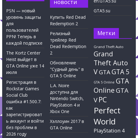
en.GTA5.su
новости
PSN — новый
GTA5.su
уровень защиты
Купить Red Dead
для
Redemption 2
пользователей
Метки
Релизный
PPN! Теперь в
трейлер Red
каждой подписке
Dead Redemption
Grand Theft Auto
Grand
The Kortz Center
2
Heist выйдет в
Theft Auto
Обновление
GTA Online уже 14
"Судный день" в
V
GTA 5
GTA
июля
GTA 5 Online
GTA
Регистрация в
GTA 5 Online
L.A. Noire
Rockstar Games
Online
GTA
доступна для
Social Club
PC
Nintendo Switch,
V
ошибка #1.500.7:
PlayStation 4 и
Perfect
как
Xbox One
зарегистрироват
World
ь аккаунт и войти
Хэллоуин 2017 в
без проблем в
GTA Online
PlayStation 4
2026 году