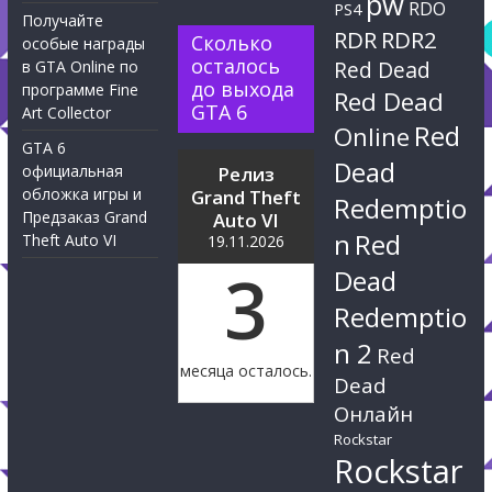
pw
RDO
PS4
Получайте
RDR
RDR2
Сколько
особые награды
осталось
Red Dead
в GTA Online по
до выхода
программе Fine
Red Dead
GTA 6
Art Collector
Red
Online
GTA 6
Dead
официальная
Релиз
обложка игры и
Grand Theft
Redemptio
Предзаказ Grand
Auto VI
n
Red
Theft Auto VI
19.11.2026
3
Dead
Redemptio
n 2
Red
месяца осталось.
Dead
Онлайн
Rockstar
Rockstar