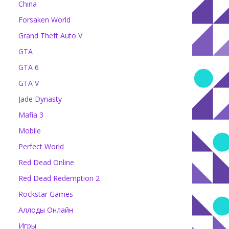
China
Forsaken World
Grand Theft Auto V
GTA
GTA 6
GTA V
Jade Dynasty
Mafia 3
Mobile
Perfect World
Red Dead Online
Red Dead Redemption 2
Rockstar Games
Аллоды Онлайн
Игры