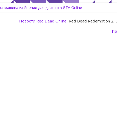
ь аккаунт Rockstar Games Social Club инструкция
tora машина из Японии для дрифта в GTA Online
Center Heist — новое ограбление появится в GTA Online уже 14 и
 Rockstar запускает программу Fine Art Collector с наградами
Новости
Red Dead Online
, Red Dead Redemption 2, 
овление для GTA 5 Online The Kortz Center Heist
По