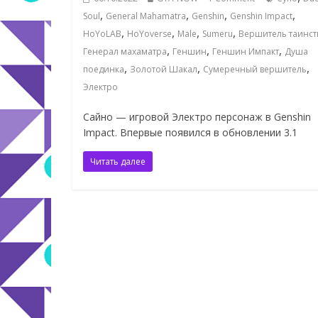
,
,
,
,
Soul
General Mahamatra
Genshin
Genshin Impact
,
,
,
,
HoYoLAB
HoYoverse
Male
Sumeru
Вершитель таинст
,
,
,
Генерал махаматра
Геншин
Геншин Импакт
Душа
,
,
,
поединка
Золотой Шакал
Сумеречный вершитель
Электро
Сайно — игровой Электро персонаж в Genshin
Impact. Впервые появился в обновлении 3.1
Читать далее