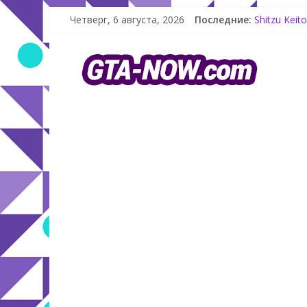
Как создат
Четверг, 6 августа, 2026
Последние:
Shitzu Kei
The Kortz 
GTA Online:
Летнее обн