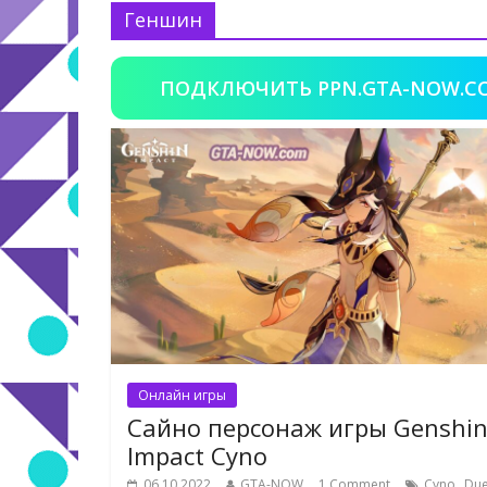
Геншин
ПОДКЛЮЧИТЬ PPN.GTA-NOW.C
Онлайн игры
Сайно персонаж игры Genshi
Impact Cyno
,
06.10.2022
GTA-NOW
1 Comment
Cyno
Due