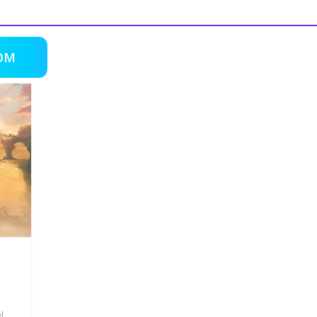
OM
n
l