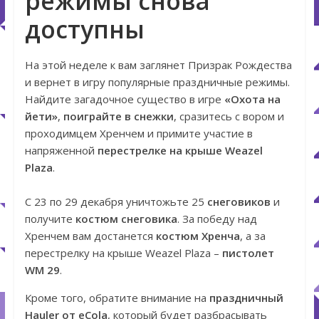
режимы снова
доступны
На этой неделе к вам заглянет Призрак Рождества
и вернет в игру популярные праздничные режимы.
Найдите загадочное существо в игре
«Охота на
йети»
,
поиграйте в снежки
, сразитесь с вором и
проходимцем Хренчем и примите участие в
напряженной
перестрелке на крыше Weazel
Plaza
.
С 23 по 29 декабря уничтожьте 25
снеговиков
и
получите
костюм снеговика
. За победу над
Хренчем вам достанется
костюм Хренча
, а за
перестрелку на крыше Weazel Plaza –
пистолет
WM 29
.
Кроме того, обратите внимание на
праздничный
Hauler от eCola
, который будет разбрасывать