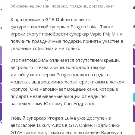
,
,
,
,
,
обновление
онлайн
подарки
праздник
рокстар
снег
К праздникам в
GTA Online
появится
футуристический суперкар Progen Luiva. Также
игроки смогут приобрести суперкар Vapid FMJ MK V,
получить праздничные подарки, принять участие в
сезонных событиях и не только.
Этот автомобиль отличается отсутствием крыши,
ветрового стекла и окон. Благодаря такому
дизайну инженерам Progen удалось создать
модель с выдающимися характеристиками в легком
корпусе. Она напоминает мощные сани, которые
подарят незабываемые эмоции от езды по
заснеженному Южному Сан-Андреасу.
Новый суперкар
Progen Luiva
уже доступен в
автосалоне Luxury Autos в GTA Online. Подписчики
GTA+ также могут найти его в автоклубе Вайнвуда