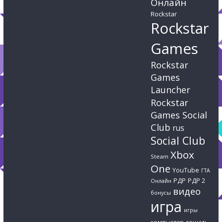
Онлайн
Rockstar
Rockstar
Games
Rockstar
Games
Launcher
Rockstar
Games Social
Club
rus
Social Club
Xbox
Steam
One
YouTube
ГТА
РДР
РДР 2
Онлайн
видео
бонусы
игра
игры
компьютер
лошадь