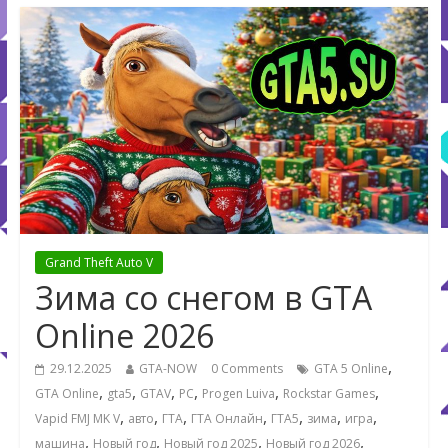
Grand Theft Auto V
Зима со снегом в GTA
Online 2026
,
29.12.2025
GTA-NOW
0 Comments
GTA 5 Online
,
,
,
,
,
,
GTA Online
gta5
GTAV
PC
Progen Luiva
Rockstar Games
,
,
,
,
,
,
,
Vapid FMJ MK V
авто
ГТА
ГТА Онлайн
ГТА5
зима
игра
,
,
,
,
машина
Новый год
Новый год 2025
Новый год 2026