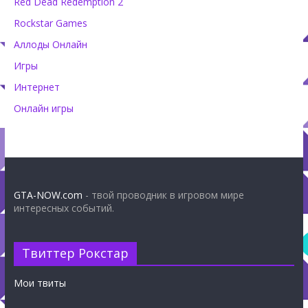
Red Dead Redemption 2
Rockstar Games
Аллоды Онлайн
Игры
Интернет
Онлайн игры
GTA-NOW.com
- твой проводник в игровом мире
интересных событий.
Твиттер Рокстар
Мои твиты