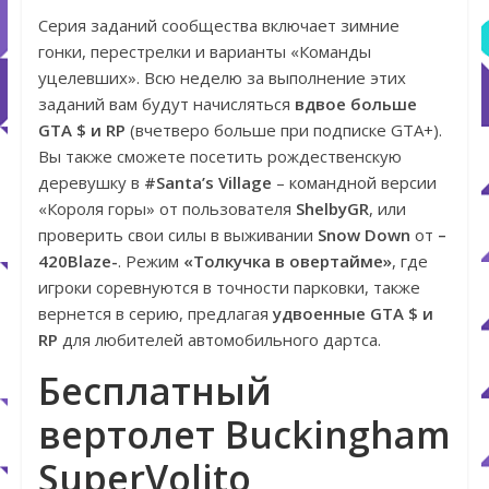
Серия заданий сообщества включает зимние
гонки, перестрелки и варианты «Команды
уцелевших». Всю неделю за выполнение этих
заданий вам будут начисляться
вдвое больше
GTA $ и RP
(вчетверо больше при подписке GTA+).
Вы также сможете посетить рождественскую
деревушку в
#Santa’s Village
– командной версии
«Короля горы» от пользователя
ShelbyGR
, или
проверить свои силы в выживании
Snow Down
от
–
420Blaze-
. Режим
«Толкучка в овертайме»
, где
игроки соревнуются в точности парковки, также
вернется в серию, предлагая
удвоенные GTA $ и
RP
для любителей автомобильного дартса.
Бесплатный
вертолет Buckingham
SuperVolito