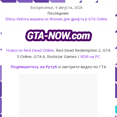
Воскресенье, 9 августа, 2026
Последние:
Как создать аккаунт Rockstar Games Social Club инструкция
Shitzu Keitora машина из Японии для дрифта в GTA Online
The Kortz Center Heist — новое ограбление появится в
GTA Online уже 14 июля
GTA Online: Rockstar запускает программу Fine Art Collector
с наградами
Новости
Red Dead Online
, Red Dead Redemption 2, GTA
Летнее обновление для GTA 5 Online The Kortz Center Heist
5 Online, GTA 6, Rockstar Games /
RDR на PC
Подпишитесь на Рутуб
и смотрите видео по ГТА