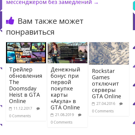
мессенджером без замедлений
→
Вам также может
понравиться
Трейлер
Денежный
Rockstar
обновления
бонус при
Games
The
первой
отключит
Doomsday
покупке
серверы
Heist в GTA
карты
GTA Online
Online
«Акула» в
27.04.2016
GTA Online
11.12.2017
0 Comments
21.08.2019
0 Comments
0 Comments