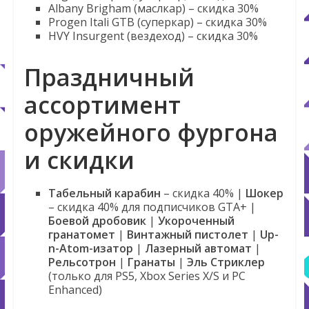
Albany Brigham (маслкар) – скидка 30%
Progen Itali GTB (суперкар) – скидка 30%
HVY Insurgent (вездеход) – скидка 30%
Праздничный
ассортимент
оружейного фургона
и скидки
Табельный карабин
– скидка 40% |
Шокер
– скидка 40% для подписчиков GTA+ |
Боевой дробовик
|
Укороченный
гранатомет
|
Винтажный пистолет
|
Up-
n-Atom-изатор
|
Лазерный автомат
|
Рельсотрон
|
Гранаты
|
Эль Стриклер
(только для PS5, Xbox Series X/S и PC
Enhanced)