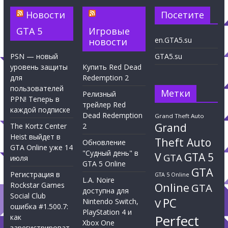
Новости
Посетите
GTA 5
Игровые
en.GTA5.su
новости
PSN — новый
GTA5.su
уровень защиты
Купить Red Dead
для
Redemption 2
пользователей
Метки
Релизный
PPN! Теперь в
трейлер Red
каждой подписке
Dead Redemption
Grand Theft Auto
Grand
The Kortz Center
2
Heist выйдет в
Theft Auto
Обновление
GTA Online уже 14
"Судный день" в
V
GTA 5
GTA
июля
GTA 5 Online
GTA
Регистрация в
GTA 5 Online
L.A. Noire
Rockstar Games
Online
GTA
доступна для
Social Club
PC
Nintendo Switch,
V
ошибка #1.500.7:
PlayStation 4 и
Perfect
как
Xbox One
зарегистрироват