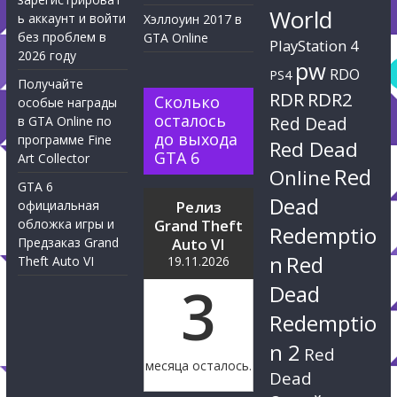
World
ь аккаунт и войти
Хэллоуин 2017 в
без проблем в
GTA Online
PlayStation 4
2026 году
pw
RDO
PS4
Получайте
RDR
RDR2
Сколько
особые награды
осталось
Red Dead
в GTA Online по
до выхода
программе Fine
Red Dead
GTA 6
Art Collector
Red
Online
GTA 6
Dead
официальная
Релиз
обложка игры и
Grand Theft
Redemptio
Предзаказ Grand
Auto VI
n
Red
Theft Auto VI
19.11.2026
3
Dead
Redemptio
n 2
Red
месяца осталось.
Dead