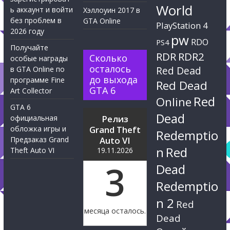
World
ь аккаунт и войти
Хэллоуин 2017 в
без проблем в
GTA Online
PlayStation 4
2026 году
pw
RDO
PS4
Получайте
RDR
RDR2
Сколько
особые награды
осталось
Red Dead
в GTA Online по
до выхода
программе Fine
Red Dead
GTA 6
Art Collector
Red
Online
GTA 6
Dead
официальная
Релиз
обложка игры и
Grand Theft
Redemptio
Предзаказ Grand
Auto VI
n
Red
Theft Auto VI
19.11.2026
3
Dead
Redemptio
n 2
Red
месяца осталось.
Dead