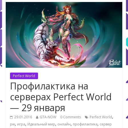
Perfect World
Профилактика на
серверах Perfect World
— 29 января
,
29.01.2016
GTA-NOW
0 Comments
Perfect World
,
,
,
,
,
pw
игра
Идеальный мир
онлайн
профилактика
сервер