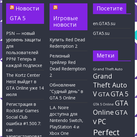
Новости
Посетите
GTA 5
Игровые
en.GTA5.su
новости
PSN — новый
GTA5.su
уровень защиты
Купить Red Dead
для
Redemption 2
пользователей
Метки
Релизный
PPN! Теперь в
трейлер Red
каждой подписке
Dead Redemption
Grand Theft Auto
Grand
The Kortz Center
2
Heist выйдет в
Theft Auto
Обновление
GTA Online уже 14
"Судный день" в
V
GTA 5
GTA
июля
GTA 5 Online
GTA
Регистрация в
GTA 5 Online
L.A. Noire
Rockstar Games
Online
GTA
доступна для
Social Club
PC
Nintendo Switch,
V
ошибка #1.500.7:
PlayStation 4 и
Perfect
как
Xbox One
зарегистрироват