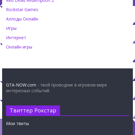
Red Dead Redemption 2
Rockstar Games
Аллоды Онлайн
Игры
Интернет
Онлайн игры
GTA-NOW.com
- твой проводник в игровом мире
интересных событий.
Твиттер Рокстар
Мои твиты