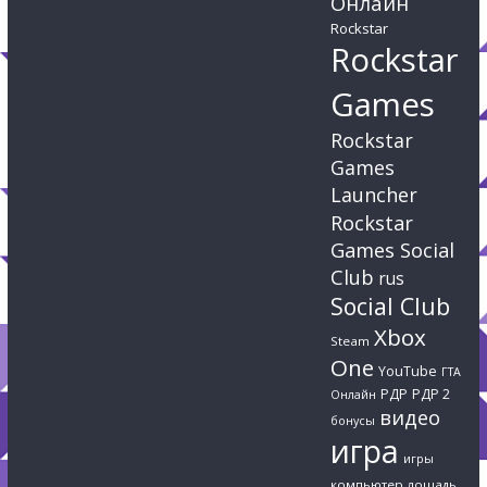
Онлайн
Rockstar
Rockstar
Games
Rockstar
Games
Launcher
Rockstar
Games Social
Club
rus
Social Club
Xbox
Steam
One
YouTube
ГТА
РДР
РДР 2
Онлайн
видео
бонусы
игра
игры
компьютер
лошадь