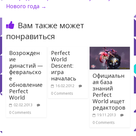
Нового года
→
Вам также может
понравиться
Возрожден
Perfect
ие
World
династий —
Descent:
февральско
игра
Официальн
е
началась
ая база
обновление
16.02.2012
знаний
Perfect
0 Comments
Perfect
World
World ищет
02.02.2013
редакторов
0 Comments
19.11.2013
0 Comments