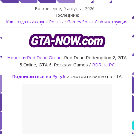
Воскресенье, 9 августа, 2026
Последние:
Летнее обновление для GTA 5 Online The Kortz Center Heist
Как создать аккаунт Rockstar Games Social Club инструкция
Shitzu Keitora машина из Японии для дрифта в GTA Online
The Kortz Center Heist — новое ограбление появится в
GTA Online уже 14 июля
GTA Online: Rockstar запускает программу Fine Art Collector
Новости
Red Dead Online
, Red Dead Redemption 2, GTA
с наградами
5 Online, GTA 6, Rockstar Games /
RDR на PC
Подпишитесь на Рутуб
и смотрите видео по ГТА