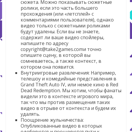
сюжета. Можно показывать сюжетные
ролики, если это часть большего
прохождения (или «летсплей» с
комментариями пользователя), однако
видео только с сюжетными роликами
будут удалены. Если вы не знаете,
содержит ли ваше видео спойлеры,
напишите по адресу
copyright@take2games.comи точно
опишите сцену, в которой вы
сомневаетесь, а также контекст, в
котором она появится.
Внутриигровые развлечения
: Например,
телешоу и комедийные представления в
Grand Theft Auto IV, или немое кино в Red
Dead Redemption. Мы хотим, чтобы фанаты
видели это в контексте игрового мира,
так что мы против размещения таких
видео в отрыве от контекста и будем их
удалять.
Поощрение жульничества
:
Опубликованные видео в которых
одобряются и поощряются пути к