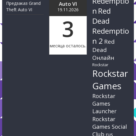
Redemptio
Предзаказ Grand
Auto VI
n
Red
Theft Auto VI
19.11.2026
3
Dead
Redemptio
n 2
Red
месяца осталось.
Dead
Онлайн
Rockstar
Rockstar
Games
Rockstar
Games
Launcher
Rockstar
Games Social
Club
rus