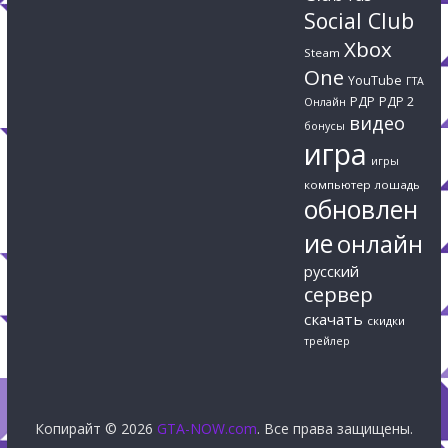
Social Club
Xbox
Steam
One
YouTube
ГТА
РДР
РДР 2
Онлайн
видео
бонусы
игра
игры
компьютер
лошадь
обновлен
ие
онлайн
русский
сервер
скачать
скидки
трейлер
Копирайт © 2026
GTA-NOW.com
. Все права защищены.