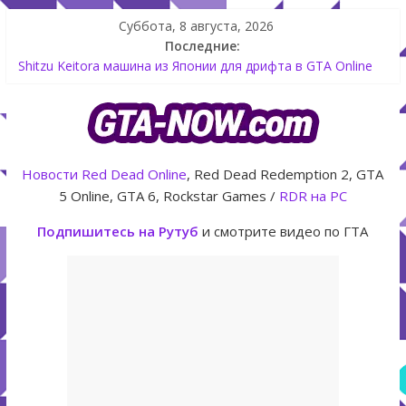
Суббота, 8 августа, 2026
Последние:
Как создать аккаунт Rockstar Games Social Club инструкция
Shitzu Keitora машина из Японии для дрифта в GTA Online
The Kortz Center Heist — новое ограбление появится в
GTA Online уже 14 июля
GTA Online: Rockstar запускает программу Fine Art Collector
с наградами
Новости
Red Dead Online
, Red Dead Redemption 2, GTA
Летнее обновление для GTA 5 Online The Kortz Center Heist
5 Online, GTA 6, Rockstar Games /
RDR на PC
Подпишитесь на Рутуб
и смотрите видео по ГТА