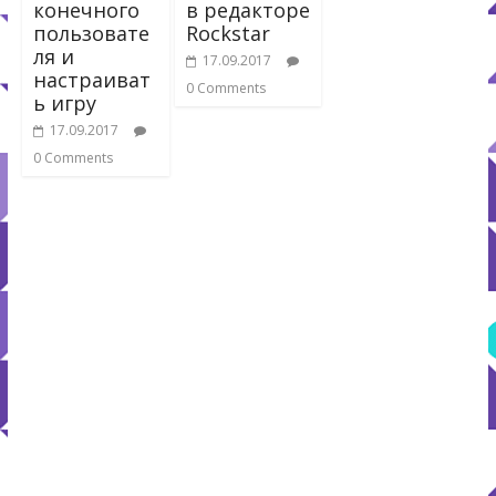
конечного
в редакторе
пользовате
Rockstar
ля и
17.09.2017
настраиват
0 Comments
ь игру
17.09.2017
0 Comments