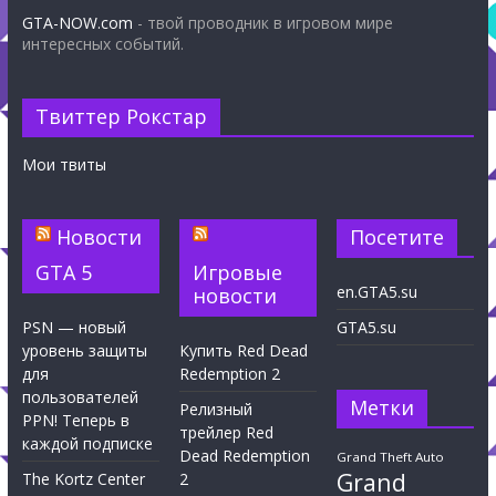
GTA-NOW.com
- твой проводник в игровом мире
интересных событий.
Твиттер Рокстар
Мои твиты
Новости
Посетите
GTA 5
Игровые
en.GTA5.su
новости
PSN — новый
GTA5.su
уровень защиты
Купить Red Dead
для
Redemption 2
пользователей
Метки
Релизный
PPN! Теперь в
трейлер Red
каждой подписке
Dead Redemption
Grand Theft Auto
Grand
The Kortz Center
2