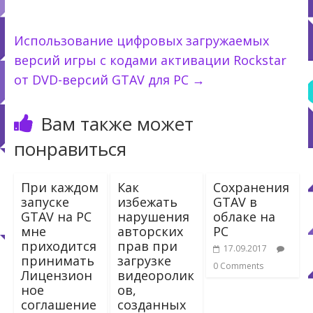
Использование цифровых загружаемых
версий игры с кодами активации Rockstar
от DVD-версий GTAV для PC
→
Вам также может
понравиться
При каждом
Как
Сохранения
запуске
избежать
GTAV в
GTAV на PC
нарушения
облаке на
мне
авторских
PC
приходится
прав при
17.09.2017
принимать
загрузке
0 Comments
Лицензион
видеоролик
ное
ов,
соглашение
созданных