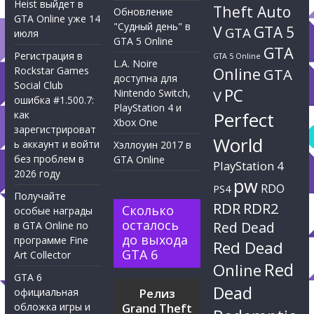
Heist выйдет в
Theft Auto
Обновление
GTA Online уже 14
"Судный день" в
V
GTA 5
GTA
июля
GTA 5 Online
GTA
Регистрация в
GTA 5 Online
L.A. Noire
Rockstar Games
Online
GTA
доступна для
Social Club
PC
Nintendo Switch,
V
ошибка #1.500.7:
PlayStation 4 и
Perfect
как
Xbox One
зарегистрироват
World
ь аккаунт и войти
Хэллоуин 2017 в
без проблем в
GTA Online
PlayStation 4
2026 году
pw
RDO
PS4
Получайте
RDR
RDR2
Сколько
особые награды
осталось
Red Dead
в GTA Online по
до выхода
программе Fine
Red Dead
GTA 6
Art Collector
Red
Online
GTA 6
Dead
официальная
Релиз
обложка игры и
Grand Theft