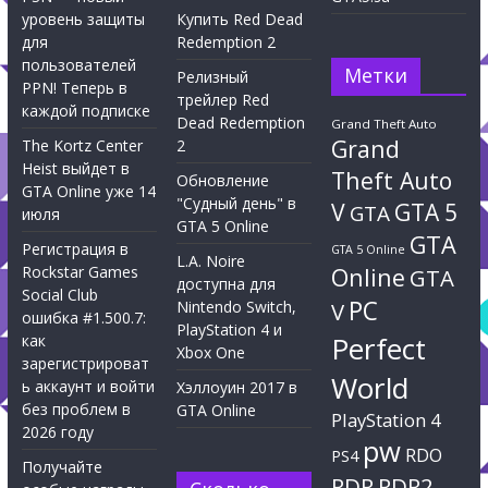
уровень защиты
Купить Red Dead
для
Redemption 2
пользователей
Метки
Релизный
PPN! Теперь в
трейлер Red
каждой подписке
Dead Redemption
Grand Theft Auto
Grand
The Kortz Center
2
Heist выйдет в
Theft Auto
Обновление
GTA Online уже 14
"Судный день" в
V
GTA 5
GTA
июля
GTA 5 Online
GTA
Регистрация в
GTA 5 Online
L.A. Noire
Rockstar Games
Online
GTA
доступна для
Social Club
PC
Nintendo Switch,
V
ошибка #1.500.7:
PlayStation 4 и
Perfect
как
Xbox One
зарегистрироват
World
ь аккаунт и войти
Хэллоуин 2017 в
без проблем в
GTA Online
PlayStation 4
2026 году
pw
RDO
PS4
Получайте
RDR
RDR2