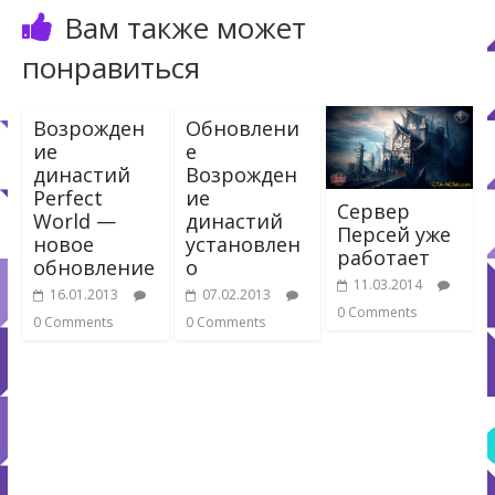
Вам также может
понравиться
Возрожден
Обновлени
ие
е
династий
Возрожден
Perfect
ие
Сервер
World —
династий
Персей уже
новое
установлен
работает
обновление
о
11.03.2014
16.01.2013
07.02.2013
0 Comments
0 Comments
0 Comments