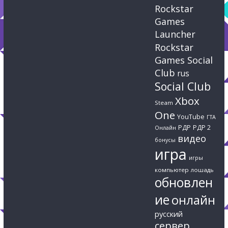
Rockstar
Games
Launcher
Rockstar
Games Social
Club
rus
Social Club
Xbox
Steam
One
YouTube
ГТА
РДР
РДР 2
Онлайн
видео
бонусы
игра
игры
компьютер
лошадь
обновлен
ие
онлайн
русский
сервер