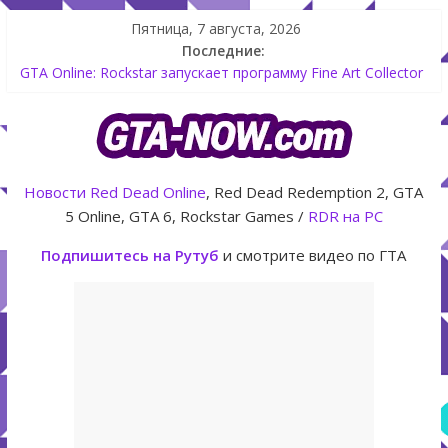
Пятница, 7 августа, 2026
Последние:
The Kortz Center Heist — новое ограбление появится в
GTA Online уже 14 июля
GTA Online: Rockstar запускает программу Fine Art Collector
с наградами
Летнее обновление для GTA 5 Online The Kortz Center Heist
Как создать аккаунт Rockstar Games Social Club инструкция
Shitzu Keitora машина из Японии для дрифта в GTA Online
Новости
Red Dead Online
, Red Dead Redemption 2, GTA
5 Online, GTA 6, Rockstar Games /
RDR на PC
Подпишитесь на Рутуб
и смотрите видео по ГТА