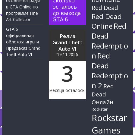
Сколько
особые награды
осталось
Red Dead
в GTA Online по
до выхода
программе Fine
Red Dead
GTA 6
Art Collector
Red
Online
GTA 6
Dead
официальная
Релиз
обложка игры и
Grand Theft
Redemptio
Предзаказ Grand
Auto VI
n
Red
Theft Auto VI
19.11.2026
3
Dead
Redemptio
n 2
Red
месяца осталось.
Dead
Онлайн
Rockstar
Rockstar
Games