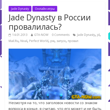
Jade Dynasty
Онлайн игры
Jade Dynasty в России
провалилась?
,
,
14.01.2013
GTA-NOW
0 Comments
Jade Dynasty
jd
,
,
,
,
,
Mail.Ru
Nival
Perfect World
pw
запуск
провал
Несмотря на то, что заголовок новости со знаком
вопроса в конце, я считаю, что его может и не быть