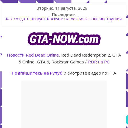
Вторник, 11 августа, 2026
Последние:
Как создать аккаунт Rockstar Games Social Club инструкция
Shitzu Keitora машина из Японии для дрифта в GTA Online
The Kortz Center Heist — новое ограбление появится в
GTA Online уже 14 июля
GTA Online: Rockstar запускает программу Fine Art Collector
с наградами
Новости
Red Dead Online
, Red Dead Redemption 2, GTA
Летнее обновление для GTA 5 Online The Kortz Center Heist
5 Online, GTA 6, Rockstar Games /
RDR на PC
Подпишитесь на Рутуб
и смотрите видео по ГТА