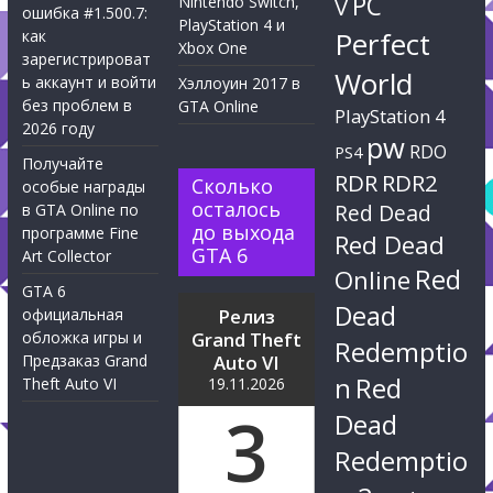
PC
Nintendo Switch,
V
ошибка #1.500.7:
PlayStation 4 и
Perfect
как
Xbox One
зарегистрироват
World
ь аккаунт и войти
Хэллоуин 2017 в
без проблем в
GTA Online
PlayStation 4
2026 году
pw
RDO
PS4
Получайте
RDR
RDR2
Сколько
особые награды
осталось
Red Dead
в GTA Online по
до выхода
программе Fine
Red Dead
GTA 6
Art Collector
Red
Online
GTA 6
Dead
официальная
Релиз
обложка игры и
Grand Theft
Redemptio
Предзаказ Grand
Auto VI
n
Red
Theft Auto VI
19.11.2026
3
Dead
Redemptio