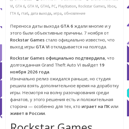
,
,
,
,
,
,
,
,
VI
GTA 6
GTA VI
GTA6
PC
PlayStation
Rockstar Games
Xbox
,
,
,
,
ГТА 6
гта6
дата выхода
игра
обновление
Переноса даты выхода
GTA 6
ждали многие и у
этого были объективные причины. 7 ноября от
Rockstar Games
стало официально известно, что
выход игры
GTA VI
откладывается на полгода.
Rockstar Games официально подтвердила
, что
долгожданная Grand Theft Auto VI выйдет
19
ноября 2026 года
.
Изначально релиз ожидался раньше, но студия
решила взять дополнительное время на доработку
игры. Несмотря на волну разочарования среди
фанатов, у этого решения есть и положительная
сторона — особенно для тех, кто
играет на ПК
или
живет в России
.
Rockstar Games