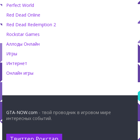
Perfect World
Red Dead Online
Red Dead Redemption 2
Rockstar Games
Аллоды Онлайн
Игры
Интернет
Онлайн игры
GTA-NOW.com
- твой проводник в игровом мире
интересных событий.
Твиттер Рокстар