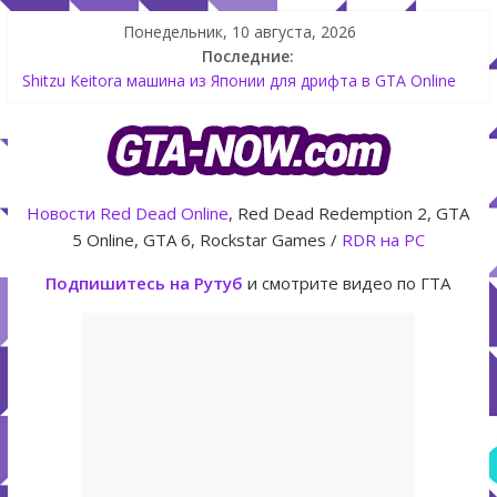
Понедельник, 10 августа, 2026
Последние:
Как создать аккаунт Rockstar Games Social Club инструкция
Shitzu Keitora машина из Японии для дрифта в GTA Online
The Kortz Center Heist — новое ограбление появится в
GTA Online уже 14 июля
GTA Online: Rockstar запускает программу Fine Art Collector
с наградами
Летнее обновление для GTA 5 Online The Kortz Center Heist
Новости
Red Dead Online
, Red Dead Redemption 2, GTA
5 Online, GTA 6, Rockstar Games /
RDR на PC
Подпишитесь на Рутуб
и смотрите видео по ГТА