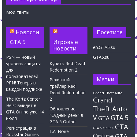
Мои твиты
Новости
Посетите
GTA 5
Игровые
en.GTA5.su
новости
PSN — новый
GTA5.su
уровень защиты
Купить Red Dead
для
Redemption 2
пользователей
Метки
Релизный
PPN! Теперь в
трейлер Red
каждой подписке
Dead Redemption
Grand Theft Auto
Grand
The Kortz Center
2
Heist выйдет в
Theft Auto
Обновление
GTA Online уже 14
"Судный день" в
V
GTA 5
GTA
июля
GTA 5 Online
GTA
Регистрация в
GTA 5 Online
L.A. Noire
Rockstar Games
Online
GTA