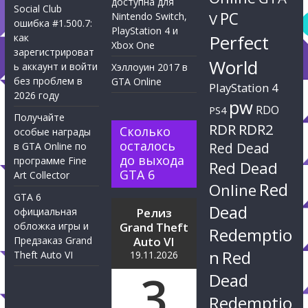
доступна для
Social Club
PC
Nintendo Switch,
V
ошибка #1.500.7:
PlayStation 4 и
Perfect
как
Xbox One
зарегистрироват
World
ь аккаунт и войти
Хэллоуин 2017 в
без проблем в
GTA Online
PlayStation 4
2026 году
pw
RDO
PS4
Получайте
RDR
RDR2
Сколько
особые награды
осталось
Red Dead
в GTA Online по
до выхода
программе Fine
Red Dead
GTA 6
Art Collector
Red
Online
GTA 6
Dead
официальная
Релиз
обложка игры и
Grand Theft
Redemptio
Предзаказ Grand
Auto VI
n
Red
Theft Auto VI
19.11.2026
3
Dead
Redemptio