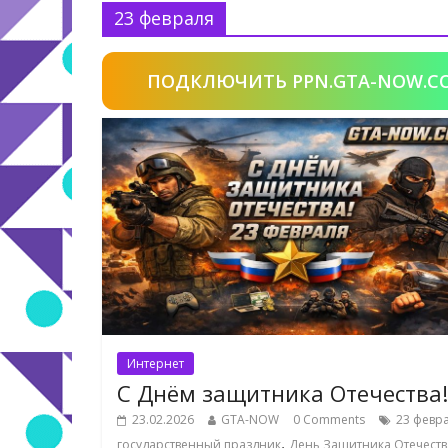
23 февраля
ПОДКЛЮЧИТЬ PPN.GTA-NOW.C
Интернет
С Днём защитника Отечества!
23.02.2026
GTA-NOW
0 Comments
23 февр
,
государственный праздник
День Защитника Отечеств