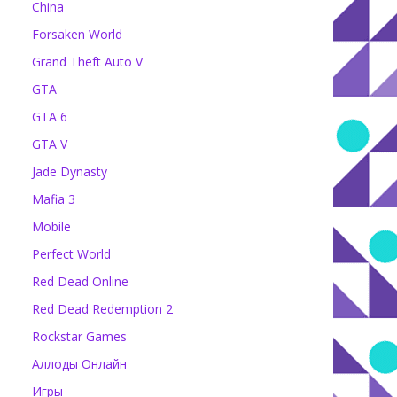
China
Forsaken World
Grand Theft Auto V
GTA
GTA 6
GTA V
Jade Dynasty
Mafia 3
Mobile
Perfect World
Red Dead Online
Red Dead Redemption 2
Rockstar Games
Аллоды Онлайн
Игры