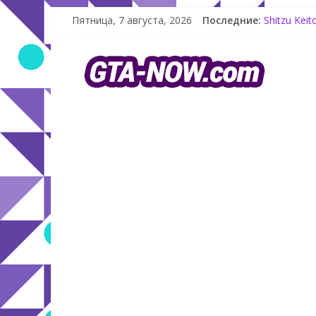
Пятница, 7 августа, 2026
Последние:
Shitzu Kei
The Kortz 
GTA Online
Летнее обн
Как создат