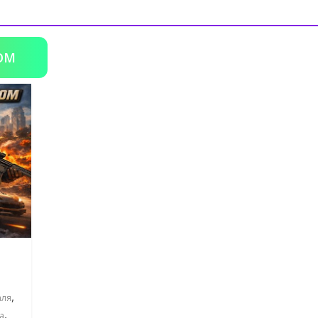
OM
,
аля
,
а