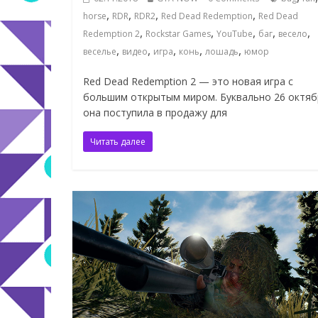
,
,
,
,
horse
RDR
RDR2
Red Dead Redemption
Red Dead
,
,
,
,
,
Redemption 2
Rockstar Games
YouTube
баг
весело
,
,
,
,
,
веселье
видео
игра
конь
лошадь
юмор
Red Dead Redemption 2 — это новая игра с
большим открытым миром. Буквально 26 октяб
она поступила в продажу для
Читать далее