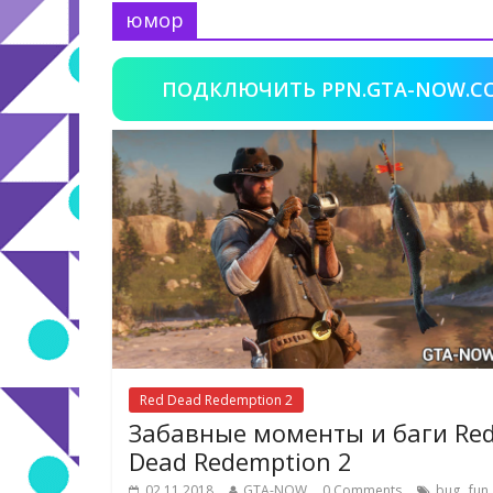
юмор
ПОДКЛЮЧИТЬ PPN.GTA-NOW.C
Red Dead Redemption 2
Забавные моменты и баги Re
Dead Redemption 2
,
,
02.11.2018
GTA-NOW
0 Comments
bug
fun