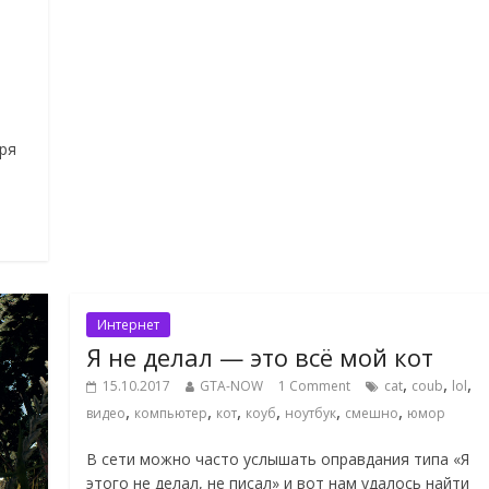
ря
Интернет
Я не делал — это всё мой кот
,
,
,
15.10.2017
GTA-NOW
1 Comment
cat
coub
lol
,
,
,
,
,
,
видео
компьютер
кот
коуб
ноутбук
смешно
юмор
В сети можно часто услышать оправдания типа «Я
этого не делал, не писал» и вот нам удалось найти