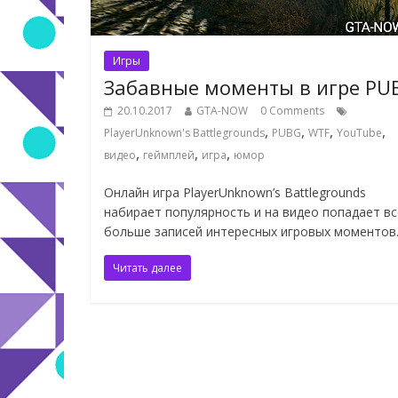
Игры
Забавные моменты в игре PU
20.10.2017
GTA-NOW
0 Comments
,
,
,
,
PlayerUnknown's Battlegrounds
PUBG
WTF
YouTube
,
,
,
видео
геймплей
игра
юмор
Онлайн игра PlayerUnknown’s Battlegrounds
набирает популярность и на видео попадает вс
больше записей интересных игровых моментов
Читать далее