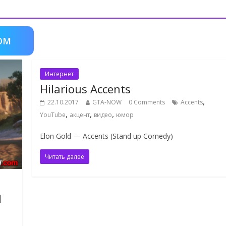
OM
Интернет
Hilarious Accents
,
22.10.2017
GTA-NOW
0 Comments
Accents
,
,
,
YouTube
акцент
видео
юмор
Elon Gold — Accents (Stand up Comedy)
Читать далее
d