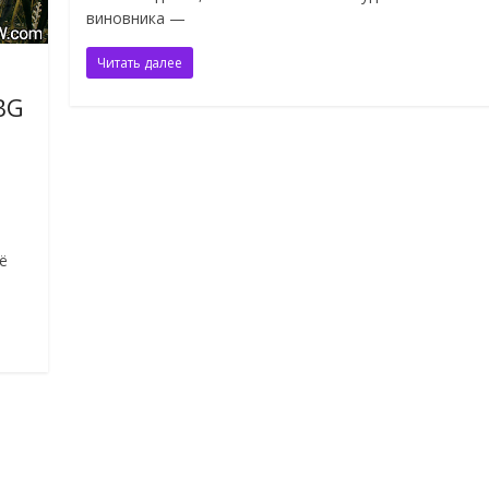
виновника —
Читать далее
BG
ё
.