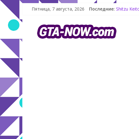
Как создат
Пятница, 7 августа, 2026
Последние:
Shitzu Kei
The Kortz 
GTA Online
Летнее обн