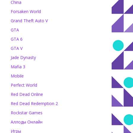
China
Forsaken World
Grand Theft Auto V
GTA
GTA 6
GTA V
Jade Dynasty
Mafia 3
Mobile
Perfect World
Red Dead Online
Red Dead Redemption 2
Rockstar Games
Аллоды Онлайн
Игры