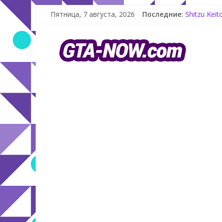
Как создат
Пятница, 7 августа, 2026
Последние:
Shitzu Kei
The Kortz 
GTA Online
Летнее обн