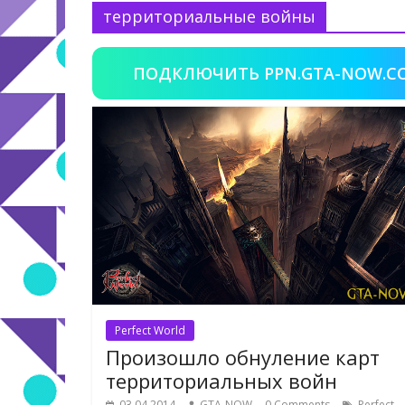
территориальные войны
ПОДКЛЮЧИТЬ PPN.GTA-NOW.C
Perfect World
Произошло обнуление карт
территориальных войн
03.04.2014
GTA-NOW
0 Comments
Perfect