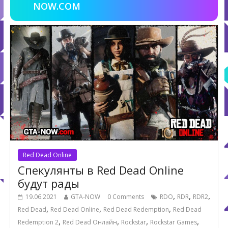
NOW.COM
Red Dead Online
Спекулянты в Red Dead Online
будут рады
,
,
,
19.06.2021
GTA-NOW
0 Comments
RDO
RDR
RDR2
,
,
,
Red Dead
Red Dead Online
Red Dead Redemption
Red Dead
,
,
,
,
Redemption 2
Red Dead Онлайн
Rockstar
Rockstar Games