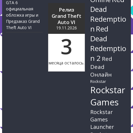
GTA 6
Dead
официальная
Релиз
обложка игры и
Grand Theft
Redemptio
Предзаказ Grand
Auto VI
n
Red
Theft Auto VI
19.11.2026
3
Dead
Redemptio
n 2
Red
месяца осталось.
Dead
Онлайн
Rockstar
Rockstar
Games
Rockstar
Games
Launcher