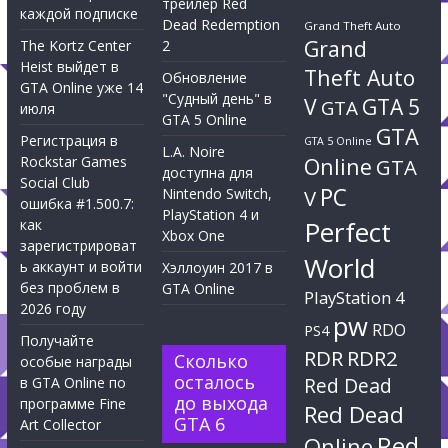
трейлер Red
каждой подписке
Dead Redemption
Grand Theft Auto
Grand
The Kortz Center
2
Heist выйдет в
Theft Auto
Обновление
GTA Online уже 14
"Судный день" в
V
GTA 5
GTA
июля
GTA 5 Online
GTA
Регистрация в
GTA 5 Online
L.A. Noire
Rockstar Games
Online
GTA
доступна для
Social Club
PC
Nintendo Switch,
V
ошибка #1.500.7:
PlayStation 4 и
Perfect
как
Xbox One
зарегистрироват
World
ь аккаунт и войти
Хэллоуин 2017 в
без проблем в
GTA Online
PlayStation 4
2026 году
pw
RDO
PS4
Получайте
RDR
RDR2
Сколько
особые награды
осталось
Red Dead
в GTA Online по
до выхода
программе Fine
Red Dead
GTA 6
Art Collector
Red
Online