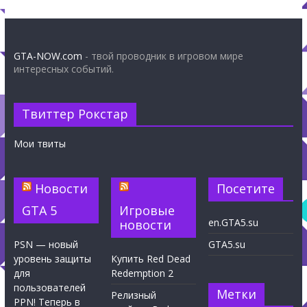
GTA-NOW.com
- твой проводник в игровом мире
интересных событий.
Твиттер Рокстар
Мои твиты
Новости
Посетите
GTA 5
Игровые
en.GTA5.su
новости
PSN — новый
GTA5.su
уровень защиты
Купить Red Dead
для
Redemption 2
пользователей
Метки
Релизный
PPN! Теперь в