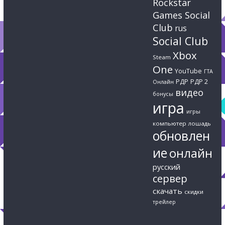
Rockstar
Games Social
Club
rus
Social Club
Xbox
Steam
One
YouTube
ГТА
РДР
РДР 2
Онлайн
видео
бонусы
игра
игры
компьютер
лошадь
обновлен
ие
онлайн
русский
сервер
скачать
скидки
трейлер