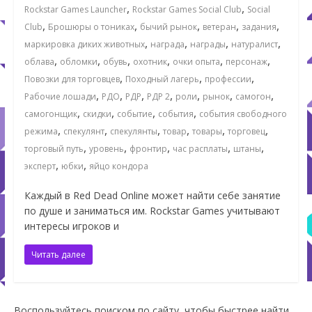
,
,
Rockstar Games Launcher
Rockstar Games Social Club
Social
,
,
,
,
,
Club
Брошюры о тониках
бычий рынок
ветеран
задания
,
,
,
,
маркировка диких животных
награда
награды
натуралист
,
,
,
,
,
,
облава
обломки
обувь
охотник
очки опыта
персонаж
,
,
,
Повозки для торговцев
Походный лагерь
профессии
,
,
,
,
,
,
,
Рабочие лошади
РДО
РДР
РДР 2
роли
рынок
самогон
,
,
,
,
самогонщик
скидки
событие
события
события свободного
,
,
,
,
,
,
режима
спекулянт
спекулянты
товар
товары
торговец
,
,
,
,
,
торговый путь
уровень
фронтир
час расплаты
штаны
,
,
эксперт
юбки
яйцо кондора
Каждый в Red Dead Online может найти себе занятие
по душе и заниматься им. Rockstar Games учитывают
интересы игроков и
Читать далее
Воспользуйтесь поиском по сайту, чтобы быстрее найти