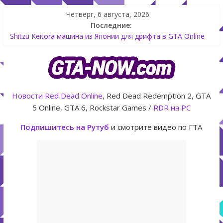
Четверг, 6 августа, 2026
Последние:
Как создать аккаунт Rockstar Games Social Club инструкция
Shitzu Keitora машина из Японии для дрифта в GTA Online
The Kortz Center Heist — новое ограбление появится в
GTA Online уже 14 июля
GTA Online: Rockstar запускает программу Fine Art Collector
с наградами
Летнее обновление для GTA 5 Online The Kortz Center Heist
Новости
Red Dead Online
, Red Dead Redemption 2, GTA
5 Online, GTA 6, Rockstar Games /
RDR на PC
Подпишитесь на Рутуб
и смотрите видео по ГТА