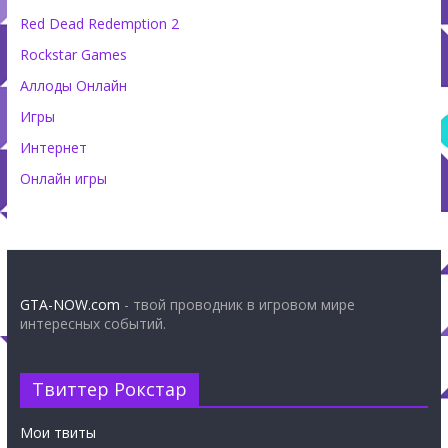
Red Dead Redemption 2
Rockstar Games
Аллоды Онлайн
Игры
Интернет
Онлайн игры
GTA-NOW.com
- твой проводник в игровом мире
интересных событий.
Твиттер Рокстар
Мои твиты