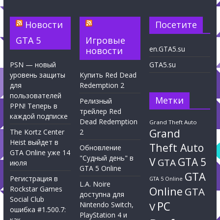
Новости
Посетите
GTA 5
Игровые
en.GTA5.su
новости
PSN — новый
GTA5.su
уровень защиты
Купить Red Dead
для
Redemption 2
пользователей
Метки
Релизный
PPN! Теперь в
трейлер Red
каждой подписке
Dead Redemption
Grand Theft Auto
Grand
The Kortz Center
2
Heist выйдет в
Theft Auto
Обновление
GTA Online уже 14
"Судный день" в
V
GTA 5
GTA
июля
GTA 5 Online
GTA
Регистрация в
GTA 5 Online
L.A. Noire
Rockstar Games
Online
GTA
доступна для
Social Club
PC
Nintendo Switch,
V
ошибка #1.500.7:
PlayStation 4 и
как