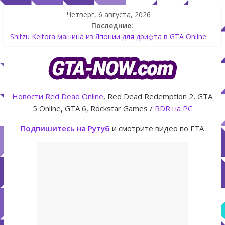
Четверг, 6 августа, 2026
Последние:
Shitzu Keitora машина из Японии для дрифта в GTA Online
The Kortz Center Heist — новое ограбление появится в
GTA Online уже 14 июля
GTA Online: Rockstar запускает программу Fine Art Collector
с наградами
Летнее обновление для GTA 5 Online The Kortz Center Heist
Новости
Red Dead Online
, Red Dead Redemption 2, GTA
Как создать аккаунт Rockstar Games Social Club инструкция
5 Online, GTA 6, Rockstar Games /
RDR на PC
Подпишитесь на Рутуб
и смотрите видео по ГТА