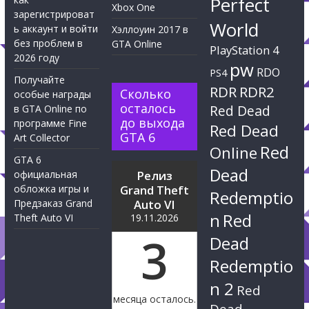
Perfect
Xbox One
зарегистрироват
World
ь аккаунт и войти
Хэллоуин 2017 в
без проблем в
GTA Online
PlayStation 4
2026 году
pw
RDO
PS4
Получайте
RDR
RDR2
Сколько
особые награды
осталось
Red Dead
в GTA Online по
до выхода
программе Fine
Red Dead
GTA 6
Art Collector
Red
Online
GTA 6
Dead
официальная
Релиз
обложка игры и
Grand Theft
Redemptio
Предзаказ Grand
Auto VI
n
Red
Theft Auto VI
19.11.2026
3
Dead
Redemptio
n 2
Red
месяца осталось.
Dead