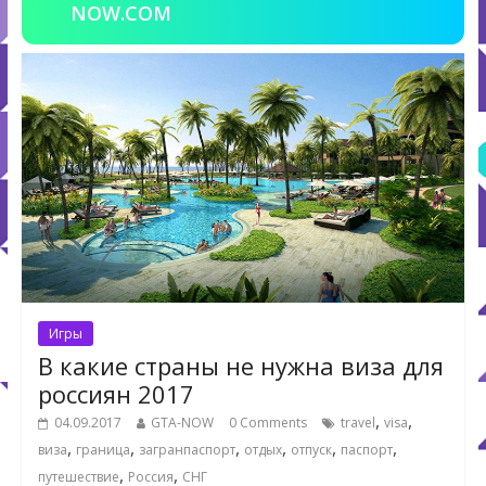
NOW.COM
Игры
В какие страны не нужна виза для
россиян 2017
,
,
04.09.2017
GTA-NOW
0 Comments
travel
visa
,
,
,
,
,
,
виза
граница
загранпаспорт
отдых
отпуск
паспорт
,
,
путешествие
Россия
СНГ