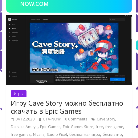
NOW.COM
Игры
Игру Cave Story можно бесплатно
скачать в Epic Games
,
04.12.2020
GTA-NOW
0 Comments
Cave Story
,
,
,
,
,
Daisuke Amaya
Epic Games
Epic Games Store
free
free game
,
,
,
,
,
free games
Nicalis
Studio Pixel
бесплатная игра
бесплатно