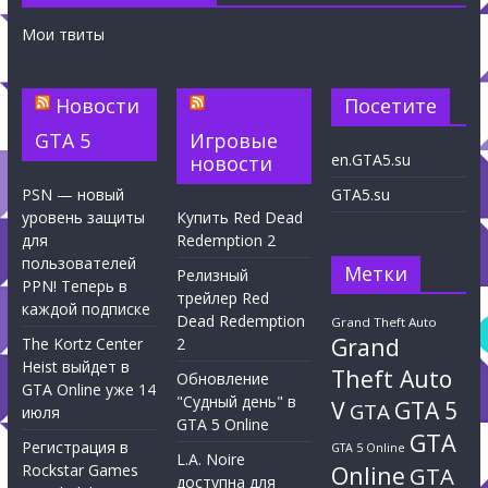
Мои твиты
Новости
Посетите
GTA 5
Игровые
en.GTA5.su
новости
PSN — новый
GTA5.su
уровень защиты
Купить Red Dead
для
Redemption 2
пользователей
Метки
Релизный
PPN! Теперь в
трейлер Red
каждой подписке
Dead Redemption
Grand Theft Auto
Grand
The Kortz Center
2
Heist выйдет в
Theft Auto
Обновление
GTA Online уже 14
"Судный день" в
V
GTA 5
GTA
июля
GTA 5 Online
GTA
Регистрация в
GTA 5 Online
L.A. Noire
Rockstar Games
Online
GTA
доступна для