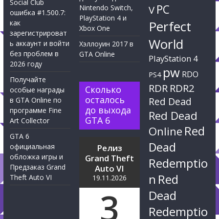
Social Club
PC
Nintendo Switch,
V
ошибка #1.500.7:
PlayStation 4 и
Perfect
как
Xbox One
зарегистрироват
World
ь аккаунт и войти
Хэллоуин 2017 в
без проблем в
GTA Online
PlayStation 4
2026 году
pw
RDO
PS4
Получайте
RDR
RDR2
Сколько
особые награды
осталось
Red Dead
в GTA Online по
до выхода
программе Fine
Red Dead
GTA 6
Art Collector
Red
Online
GTA 6
Dead
официальная
Релиз
обложка игры и
Grand Theft
Redemptio
Предзаказ Grand
Auto VI
n
Red
Theft Auto VI
19.11.2026
3
Dead
Redemptio