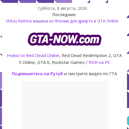
Суббота, 8 августа, 2026
Последние:
Shitzu Keitora машина из Японии для дрифта в GTA Online
The Kortz Center Heist — новое ограбление появится в
GTA Online уже 14 июля
GTA Online: Rockstar запускает программу Fine Art Collector
с наградами
Летнее обновление для GTA 5 Online The Kortz Center Heist
Новости
Red Dead Online
, Red Dead Redemption 2, GTA
Как создать аккаунт Rockstar Games Social Club инструкция
5 Online, GTA 6, Rockstar Games /
RDR на PC
Подпишитесь на Рутуб
и смотрите видео по ГТА