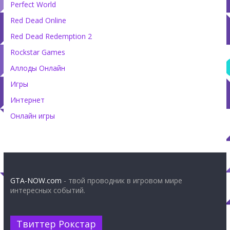
Perfect World
Red Dead Online
Red Dead Redemption 2
Rockstar Games
Аллоды Онлайн
Игры
Интернет
Онлайн игры
GTA-NOW.com
- твой проводник в игровом мире
интересных событий.
Твиттер Рокстар