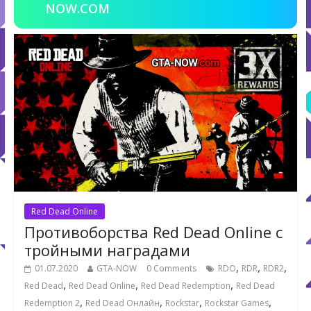
NOW.COM
Red Dead Online
Противоборства Red Dead Online с
тройными наградами
,
,
,
01.07.2020
GTA-NOW
0 Comments
RDO
RDR
RDR2
,
,
,
Red Dead
Red Dead Online
Red Dead Redemption
Red Dead
,
,
,
,
Redemption 2
Red Dead Онлайн
Rockstar
Rockstar Games