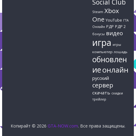
Social Club
Xbox
Steam
One
YouTube
ГТА
РДР
РДР 2
Онлайн
видео
бонусы
игра
игры
компьютер
лошадь
обновлен
ие
онлайн
русский
сервер
скачать
скидки
трейлер
Копирайт © 2026
GTA-NOW.com
. Все права защищены.