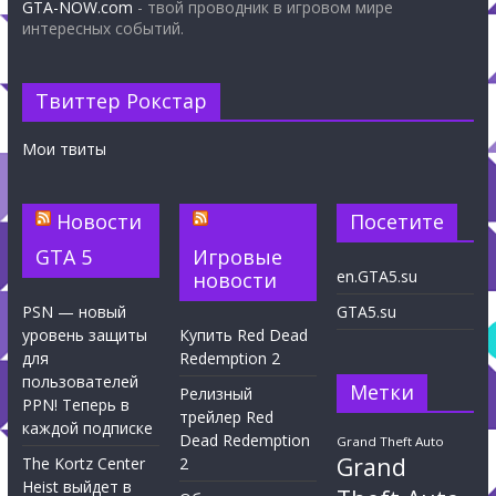
GTA-NOW.com
- твой проводник в игровом мире
интересных событий.
Твиттер Рокстар
Мои твиты
Новости
Посетите
GTA 5
Игровые
en.GTA5.su
новости
PSN — новый
GTA5.su
уровень защиты
Купить Red Dead
для
Redemption 2
пользователей
Метки
Релизный
PPN! Теперь в
трейлер Red
каждой подписке
Dead Redemption
Grand Theft Auto
Grand
The Kortz Center
2
Heist выйдет в