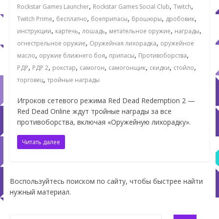
,
,
,
Rockstar Games Launcher
Rockstar Games Social Club
Twitch
,
,
,
,
,
Twitch Prime
бесплатно
боеприпасы
брошюры
дробовик
,
,
,
,
,
инструкции
картечь
лошадь
метательное оружие
награды
,
,
огнестрельное оружие
Оружейная лихорадка
оружейное
,
,
,
,
масло
оружие ближнего боя
припасы
Противоборства
,
,
,
,
,
,
,
РДР
РДР 2
рокстар
самогон
самогонщик
скидки
стойло
,
торговец
тройные награды
Игроков сетевого режима Red Dead Redemption 2 —
Red Dead Online ждут тройные награды за все
противоборства, включая «Оружейную лихорадку».
Читать далее
Воспользуйтесь поиском по сайту, чтобы быстрее найти
нужный материал.