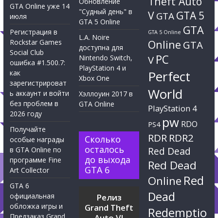
Theft Auto
Обновление
GTA Online уже 14
"Судный день" в
V
GTA 5
GTA
июля
GTA 5 Online
GTA
Регистрация в
GTA 5 Online
L.A. Noire
Rockstar Games
Online
GTA
доступна для
Social Club
PC
Nintendo Switch,
V
ошибка #1.500.7:
PlayStation 4 и
Perfect
как
Xbox One
зарегистрироват
World
ь аккаунт и войти
Хэллоуин 2017 в
без проблем в
GTA Online
PlayStation 4
2026 году
pw
RDO
PS4
Получайте
RDR
RDR2
Сколько
особые награды
осталось
Red Dead
в GTA Online по
до выхода
программе Fine
Red Dead
GTA 6
Art Collector
Red
Online
GTA 6
Dead
официальная
Релиз
обложка игры и
Grand Theft
Redemptio
Предзаказ Grand
Auto VI