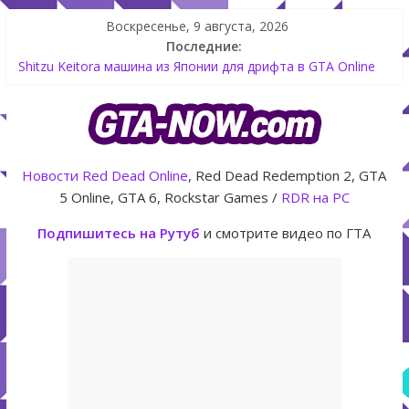
Воскресенье, 9 августа, 2026
Последние:
Shitzu Keitora машина из Японии для дрифта в GTA Online
The Kortz Center Heist — новое ограбление появится в
GTA Online уже 14 июля
GTA Online: Rockstar запускает программу Fine Art Collector
с наградами
Летнее обновление для GTA 5 Online The Kortz Center Heist
Новости
Red Dead Online
, Red Dead Redemption 2, GTA
Как создать аккаунт Rockstar Games Social Club инструкция
5 Online, GTA 6, Rockstar Games /
RDR на PC
Подпишитесь на Рутуб
и смотрите видео по ГТА