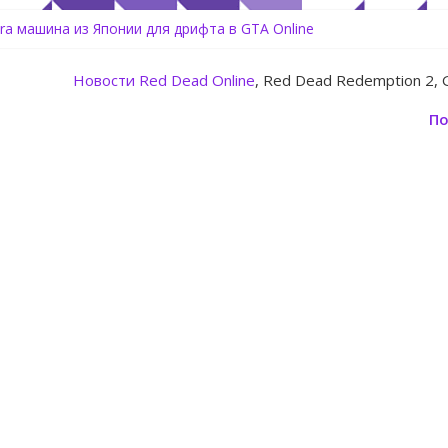
ь аккаунт Rockstar Games Social Club инструкция
tora машина из Японии для дрифта в GTA Online
Center Heist — новое ограбление появится в GTA Online уже 14 и
 Rockstar запускает программу Fine Art Collector с наградами
Новости
Red Dead Online
, Red Dead Redemption 2, 
овление для GTA 5 Online The Kortz Center Heist
По