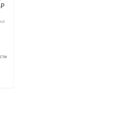
БР
and
сти