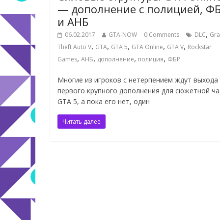
— дополнение с полицией, Ф
и АНБ
,
06.02.2017
GTA-NOW
0 Comments
DLC
Gr
,
,
,
,
,
Theft Auto V
GTA
GTA 5
GTA Online
GTA V
Rockstar
,
,
,
,
Games
АНБ
дополнение
полиция
ФБР
Многие из игроков с нетерпением ждут выхода
первого крупного дополнения для сюжетной ча
GTA 5, а пока его нет, один
Читать далее