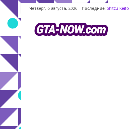
Как создат
Четверг, 6 августа, 2026
Последние:
Shitzu Kei
The Kortz 
GTA Online:
Летнее обн