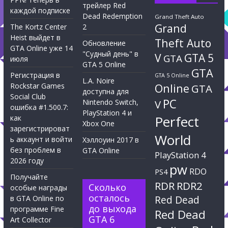
трейлер Red
каждой подписке
Dead Redemption
Grand Theft Auto
Grand
The Kortz Center
2
Heist выйдет в
Theft Auto
Обновление
GTA Online уже 14
"Судный день" в
V
GTA 5
GTA
июля
GTA 5 Online
GTA
Регистрация в
GTA 5 Online
L.A. Noire
Rockstar Games
Online
GTA
доступна для
Social Club
PC
Nintendo Switch,
V
ошибка #1.500.7:
PlayStation 4 и
Perfect
как
Xbox One
зарегистрироват
World
ь аккаунт и войти
Хэллоуин 2017 в
без проблем в
GTA Online
PlayStation 4
2026 году
pw
RDO
PS4
Получайте
RDR
RDR2
Сколько
особые награды
осталось
Red Dead
в GTA Online по
до выхода
программе Fine
Red Dead
GTA 6
Art Collector