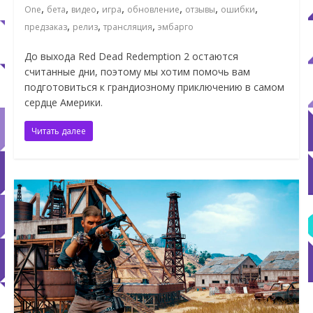
,
,
,
,
,
,
,
One
бета
видео
игра
обновление
отзывы
ошибки
,
,
,
предзаказ
релиз
трансляция
эмбарго
До выхода Red Dead Redemption 2 остаются
считанные дни, поэтому мы хотим помочь вам
подготовиться к грандиозному приключению в самом
сердце Америки.
Читать далее