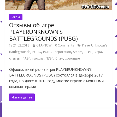
Игры
Отзывы об игре
PLAYERUNKNOWN’S
BATTLEGROUNDS (PUBG)
21.02.2018
GTA-NOW
0 Comments
PlayerUnknown's
,
,
,
,
,
,
Battlegrounds
PUBG
PUBG Corporation
Steam
ЗГИП
игра
,
,
,
,
,
отзывы
ПАБГ
плохие
ПУБГ
Стим
хорошие
Официальный релиз игры PLAYERUNKNOWN’S
BATTLEGROUNDS (PUBG) состоялся в декабре 2017
года, но даже в 2018 году многие игроки с мощными
компьютерами
Читать далее