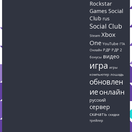
Rockstar
Games Social
Club
rus
Social Club
Xbox
Steam
One
YouTube
ГТА
РДР
РДР 2
Онлайн
видео
бонусы
игра
игры
компьютер
лошадь
обновлен
ие
онлайн
русский
сервер
скачать
скидки
трейлер