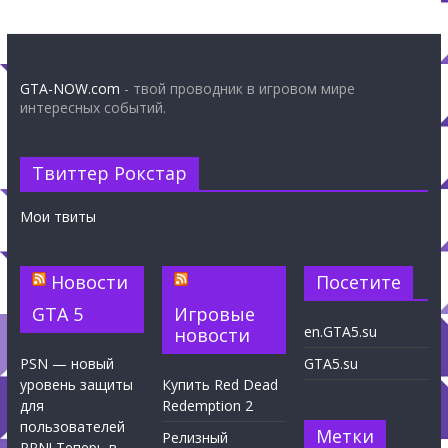
GTA-NOW.com
- твой проводник в игровом мире
интересных событий.
Твиттер Рокстар
Мои твиты
Новости
Посетите
GTA 5
Игровые
en.GTA5.su
новости
PSN — новый
GTA5.su
уровень защиты
Купить Red Dead
для
Redemption 2
пользователей
Метки
Релизный
PPN! Теперь в