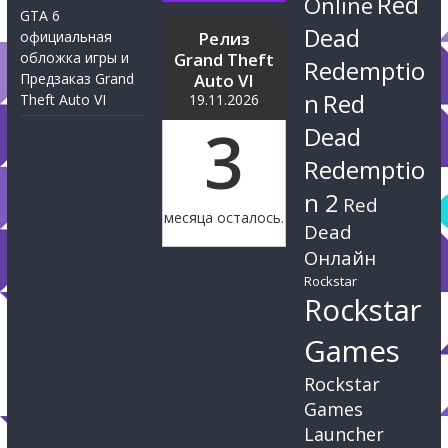
Red
Online
GTA 6
Dead
официальная
Релиз
обложка игры и
Grand Theft
Redemptio
Предзаказ Grand
Auto VI
n
Red
Theft Auto VI
19.11.2026
3
Dead
Redemptio
n 2
Red
месяца осталось.
Dead
Онлайн
Rockstar
Rockstar
Games
Rockstar
Games
Launcher