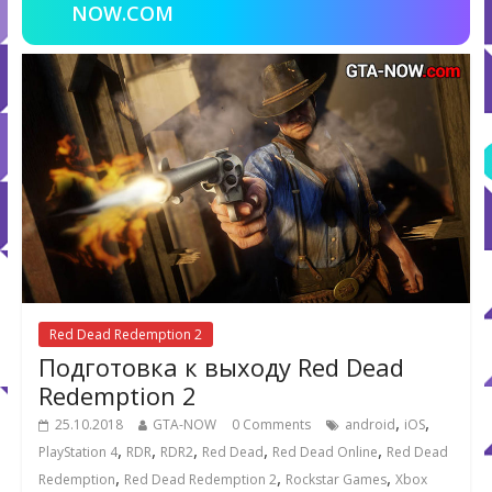
NOW.COM
Red Dead Redemption 2
Подготовка к выходу Red Dead
Redemption 2
,
,
25.10.2018
GTA-NOW
0 Comments
android
iOS
,
,
,
,
,
PlayStation 4
RDR
RDR2
Red Dead
Red Dead Online
Red Dead
,
,
,
Redemption
Red Dead Redemption 2
Rockstar Games
Xbox