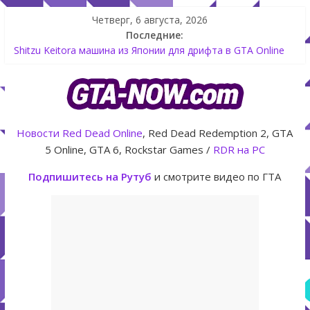
Четверг, 6 августа, 2026
Последние:
Как создать аккаунт Rockstar Games Social Club инструкция
Shitzu Keitora машина из Японии для дрифта в GTA Online
The Kortz Center Heist — новое ограбление появится в
GTA Online уже 14 июля
GTA Online: Rockstar запускает программу Fine Art Collector
с наградами
Летнее обновление для GTA 5 Online The Kortz Center Heist
Новости
Red Dead Online
, Red Dead Redemption 2, GTA
5 Online, GTA 6, Rockstar Games /
RDR на PC
Подпишитесь на Рутуб
и смотрите видео по ГТА