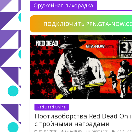
Оружейная лихорадка
ПОДКЛЮЧИТЬ PPN.GTA-NOW.C
Red Dead Online
Противоборства Red Dead Onl
с тройными наградами
,
01.07.2020
GTA-NOW
0 Comments
RDO
RD