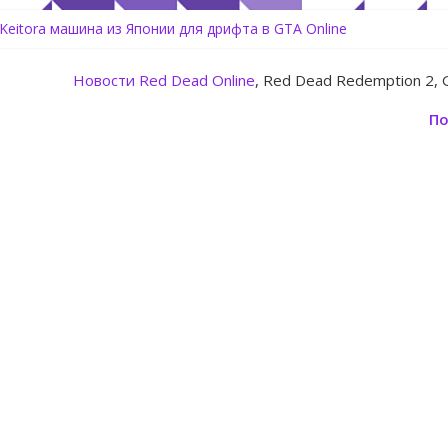
 Keitora машина из Японии для дрифта в GTA Online
rtz Center Heist — новое ограбление появится в GTA Online уже
line: Rockstar запускает программу Fine Art Collector с наградами
Новости
Red Dead Online
, Red Dead Redemption 2, 
 обновление для GTA 5 Online The Kortz Center Heist
здать аккаунт Rockstar Games Social Club инструкция
По