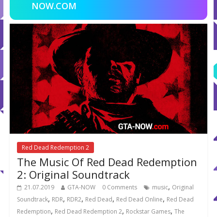
NOW.COM
Red Dead Redemption 2
The Music Of Red Dead Redemption
2: Original Soundtrack
,
21.07.2019
GTA-NOW
0 Comments
music
Original
,
,
,
,
,
Soundtrack
RDR
RDR2
Red Dead
Red Dead Online
Red Dead
,
,
,
Redemption
Red Dead Redemption 2
Rockstar Games
The