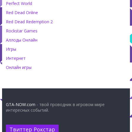
Perfect World
Red Dead Online
Red Dead Redemption 2
Rockstar Games
Аллоды Онлайн
Игры
Интернет
Онлайн игры
GTA-NOW.com
- твой проводник в игровом мире
интересных событий.
Твиттер Рокстар