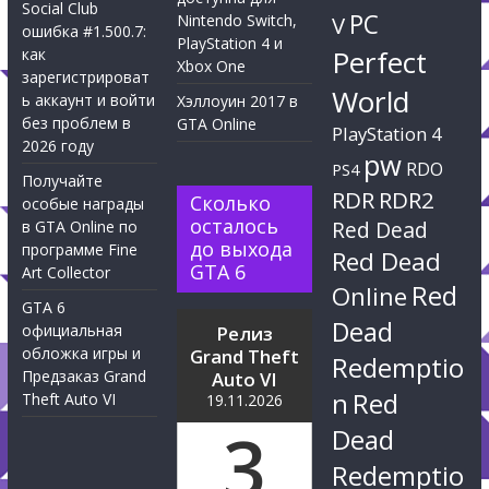
Social Club
PC
Nintendo Switch,
V
ошибка #1.500.7:
PlayStation 4 и
Perfect
как
Xbox One
зарегистрироват
World
ь аккаунт и войти
Хэллоуин 2017 в
без проблем в
GTA Online
PlayStation 4
2026 году
pw
RDO
PS4
Получайте
RDR
RDR2
Сколько
особые награды
осталось
Red Dead
в GTA Online по
до выхода
программе Fine
Red Dead
GTA 6
Art Collector
Red
Online
GTA 6
Dead
официальная
Релиз
обложка игры и
Grand Theft
Redemptio
Предзаказ Grand
Auto VI
n
Red
Theft Auto VI
19.11.2026
3
Dead
Redemptio