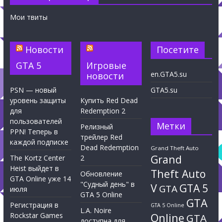
Мои твиты
Новости
Посетите
GTA 5
Игровые
en.GTA5.su
новости
PSN — новый
GTA5.su
уровень защиты
Купить Red Dead
для
Redemption 2
пользователей
Метки
Релизный
PPN! Теперь в
трейлер Red
каждой подписке
Dead Redemption
Grand Theft Auto
Grand
The Kortz Center
2
Heist выйдет в
Theft Auto
Обновление
GTA Online уже 14
"Судный день" в
V
GTA 5
GTA
июля
GTA 5 Online
GTA
Регистрация в
GTA 5 Online
L.A. Noire
Rockstar Games
Online
GTA
доступна для