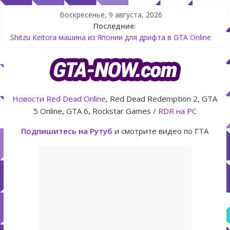
Воскресенье, 9 августа, 2026
Последние:
Shitzu Keitora машина из Японии для дрифта в GTA Online
The Kortz Center Heist — новое ограбление появится в
GTA Online уже 14 июля
GTA Online: Rockstar запускает программу Fine Art Collector
с наградами
Летнее обновление для GTA 5 Online The Kortz Center Heist
Новости
Red Dead Online
, Red Dead Redemption 2, GTA
Как создать аккаунт Rockstar Games Social Club инструкция
5 Online, GTA 6, Rockstar Games /
RDR на PC
Подпишитесь на Рутуб
и смотрите видео по ГТА