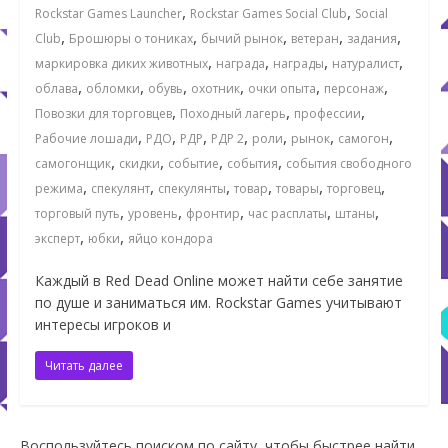
,
,
Rockstar Games Launcher
Rockstar Games Social Club
Social
,
,
,
,
,
Club
Брошюры о тониках
бычий рынок
ветеран
задания
,
,
,
,
маркировка диких животных
награда
награды
натуралист
,
,
,
,
,
,
облава
обломки
обувь
охотник
очки опыта
персонаж
,
,
,
Повозки для торговцев
Походный лагерь
профессии
,
,
,
,
,
,
,
Рабочие лошади
РДО
РДР
РДР 2
роли
рынок
самогон
,
,
,
,
самогонщик
скидки
событие
события
события свободного
,
,
,
,
,
,
режима
спекулянт
спекулянты
товар
товары
торговец
,
,
,
,
,
торговый путь
уровень
фронтир
час расплаты
штаны
,
,
эксперт
юбки
яйцо кондора
Каждый в Red Dead Online может найти себе занятие
по душе и заниматься им. Rockstar Games учитывают
интересы игроков и
Читать далее
Воспользуйтесь поиском по сайту, чтобы быстрее найти