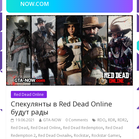
NOW.COM
Red Dead Online
Спекулянты в Red Dead Online
будут рады
,
,
,
19.06.2021
GTA-NOW
0 Comments
RDO
RDR
RDR2
,
,
,
Red Dead
Red Dead Online
Red Dead Redemption
Red Dead
,
,
,
,
Redemption 2
Red Dead Онлайн
Rockstar
Rockstar Games