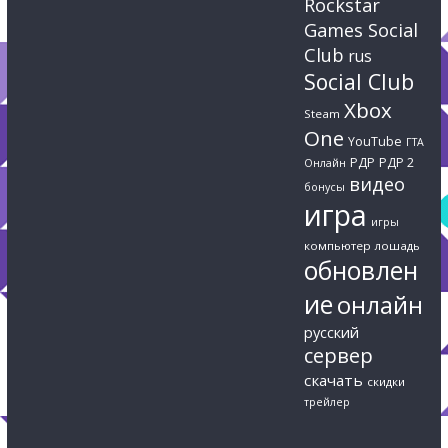
Rockstar
Games Social
Club
rus
Social Club
Xbox
Steam
One
YouTube
ГТА
РДР
РДР 2
Онлайн
видео
бонусы
игра
игры
компьютер
лошадь
обновлен
ие
онлайн
русский
сервер
скачать
скидки
трейлер