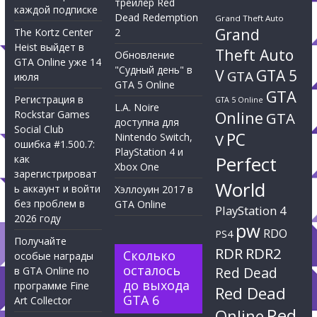
трейлер Red
каждой подписке
Dead Redemption
Grand Theft Auto
Grand
The Kortz Center
2
Heist выйдет в
Theft Auto
Обновление
GTA Online уже 14
"Судный день" в
V
GTA 5
GTA
июля
GTA 5 Online
GTA
Регистрация в
GTA 5 Online
L.A. Noire
Rockstar Games
Online
GTA
доступна для
Social Club
PC
Nintendo Switch,
V
ошибка #1.500.7:
PlayStation 4 и
Perfect
как
Xbox One
зарегистрироват
World
ь аккаунт и войти
Хэллоуин 2017 в
без проблем в
GTA Online
PlayStation 4
2026 году
pw
RDO
PS4
Получайте
RDR
RDR2
Сколько
особые награды
осталось
Red Dead
в GTA Online по
до выхода
программе Fine
Red Dead
GTA 6
Art Collector
Red
Online