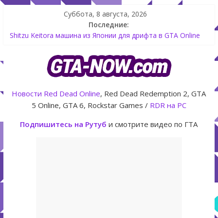
Суббота, 8 августа, 2026
Последние:
Shitzu Keitora машина из Японии для дрифта в GTA Online
The Kortz Center Heist — новое ограбление появится в
GTA Online уже 14 июля
GTA Online: Rockstar запускает программу Fine Art Collector
с наградами
Летнее обновление для GTA 5 Online The Kortz Center Heist
Новости
Red Dead Online
, Red Dead Redemption 2, GTA
Как создать аккаунт Rockstar Games Social Club инструкция
5 Online, GTA 6, Rockstar Games /
RDR на PC
Подпишитесь на Рутуб
и смотрите видео по ГТА