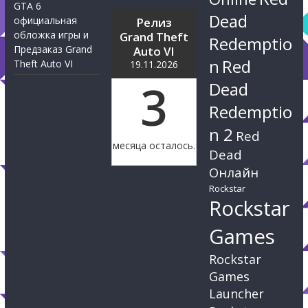
GTA 6
Dead
официальная
Релиз
обложка игры и
Grand Theft
Redemptio
Предзаказ Grand
Auto VI
n
Red
Theft Auto VI
19.11.2026
3
Dead
Redemptio
n 2
Red
месяца осталось.
Dead
Онлайн
Rockstar
Rockstar
Games
Rockstar
Games
Launcher