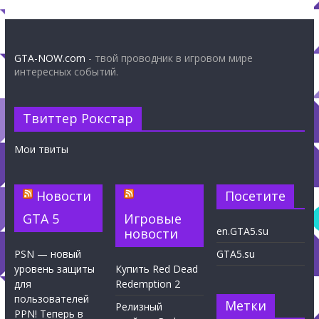
GTA-NOW.com
- твой проводник в игровом мире
интересных событий.
Твиттер Рокстар
Мои твиты
Новости
Посетите
GTA 5
Игровые
en.GTA5.su
новости
PSN — новый
GTA5.su
уровень защиты
Купить Red Dead
для
Redemption 2
пользователей
Метки
Релизный
PPN! Теперь в