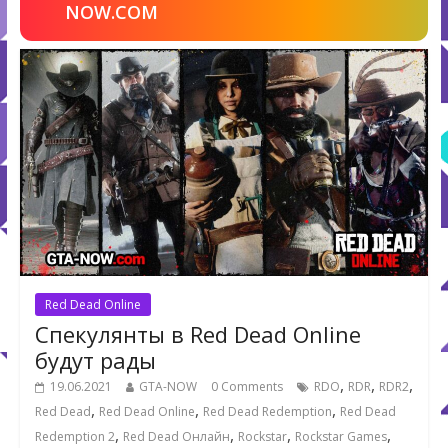
NOW.COM
Red Dead Online
Спекулянты в Red Dead Online
будут рады
,
,
,
19.06.2021
GTA-NOW
0 Comments
RDO
RDR
RDR2
,
,
,
Red Dead
Red Dead Online
Red Dead Redemption
Red Dead
,
,
,
,
Redemption 2
Red Dead Онлайн
Rockstar
Rockstar Games