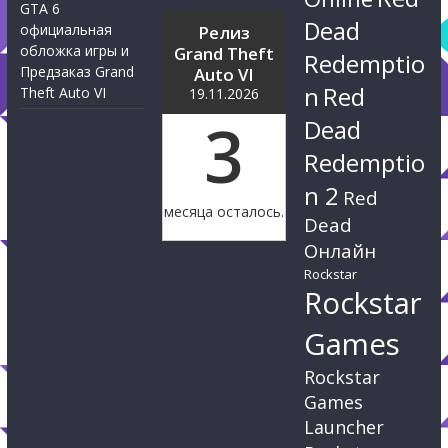
GTA 6
Dead
официальная
Релиз
обложка игры и
Grand Theft
Redemptio
Предзаказ Grand
Auto VI
n
Red
Theft Auto VI
19.11.2026
3
Dead
Redemptio
n 2
Red
месяца осталось.
Dead
Онлайн
Rockstar
Rockstar
Games
Rockstar
Games
Launcher