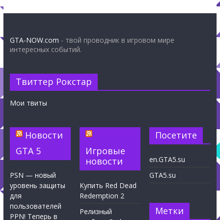
GTA-NOW.com
- твой проводник в игровом мире
интересных событий.
Твиттер Рокстар
Мои твиты
Новости
Посетите
GTA 5
Игровые
en.GTA5.su
новости
PSN — новый
GTA5.su
уровень защиты
Купить Red Dead
для
Redemption 2
пользователей
Метки
Релизный
PPN! Теперь в