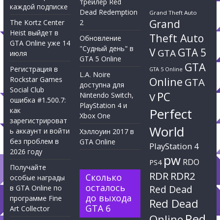
трейлер Red
каждой подписке
Dead Redemption
Grand Theft Auto
Grand
The Kortz Center
2
Heist выйдет в
Theft Auto
Обновление
GTA Online уже 14
"Судный день" в
V
GTA 5
GTA
июля
GTA 5 Online
GTA
Регистрация в
GTA 5 Online
L.A. Noire
Rockstar Games
Online
GTA
доступна для
Social Club
PC
Nintendo Switch,
V
ошибка #1.500.7:
PlayStation 4 и
Perfect
как
Xbox One
зарегистрироват
World
ь аккаунт и войти
Хэллоуин 2017 в
без проблем в
GTA Online
PlayStation 4
2026 году
pw
RDO
PS4
Получайте
RDR
RDR2
Сколько
особые награды
осталось
Red Dead
в GTA Online по
до выхода
программе Fine
Red Dead
GTA 6
Art Collector
Red
Online