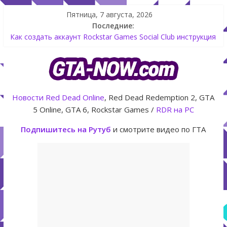
Пятница, 7 августа, 2026
Последние:
Как создать аккаунт Rockstar Games Social Club инструкция
Shitzu Keitora машина из Японии для дрифта в GTA Online
The Kortz Center Heist — новое ограбление появится в
GTA Online уже 14 июля
GTA Online: Rockstar запускает программу Fine Art Collector
с наградами
Новости
Red Dead Online
, Red Dead Redemption 2, GTA
Летнее обновление для GTA 5 Online The Kortz Center Heist
5 Online, GTA 6, Rockstar Games /
RDR на PC
Подпишитесь на Рутуб
и смотрите видео по ГТА