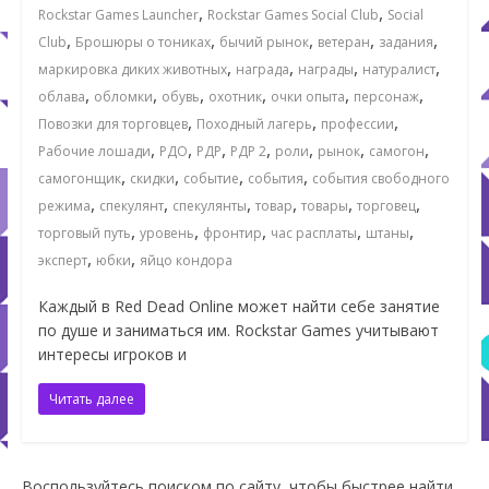
,
,
Rockstar Games Launcher
Rockstar Games Social Club
Social
,
,
,
,
,
Club
Брошюры о тониках
бычий рынок
ветеран
задания
,
,
,
,
маркировка диких животных
награда
награды
натуралист
,
,
,
,
,
,
облава
обломки
обувь
охотник
очки опыта
персонаж
,
,
,
Повозки для торговцев
Походный лагерь
профессии
,
,
,
,
,
,
,
Рабочие лошади
РДО
РДР
РДР 2
роли
рынок
самогон
,
,
,
,
самогонщик
скидки
событие
события
события свободного
,
,
,
,
,
,
режима
спекулянт
спекулянты
товар
товары
торговец
,
,
,
,
,
торговый путь
уровень
фронтир
час расплаты
штаны
,
,
эксперт
юбки
яйцо кондора
Каждый в Red Dead Online может найти себе занятие
по душе и заниматься им. Rockstar Games учитывают
интересы игроков и
Читать далее
Воспользуйтесь поиском по сайту, чтобы быстрее найти