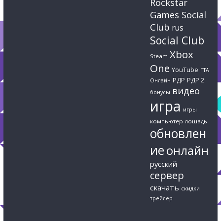
Rockstar
Games Social
Club
rus
Social Club
Xbox
Steam
One
YouTube
ГТА
РДР
РДР 2
Онлайн
видео
бонусы
игра
игры
компьютер
лошадь
обновлен
ие
онлайн
русский
сервер
скачать
скидки
трейлер