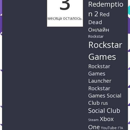
3
Redemptio
n 2
Red
месяца осталось.
Dead
Онлайн
Rockstar
Rockstar
Games
Rockstar
Games
Launcher
Rockstar
Games Social
Club
rus
Social Club
Xbox
Steam
One
YouTube
ГТА