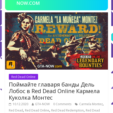
NOW.COM
Red Dead Online
Поймайте главаря банды Дель
Лобос в Red Dead Online Кармела
Куколка Монтес
,
10.12.2020
GTA-NOW
0 Comments
Carmela Montez
,
,
,
Red Dead
Red Dead Online
Red Dead Redemption
Red Dead