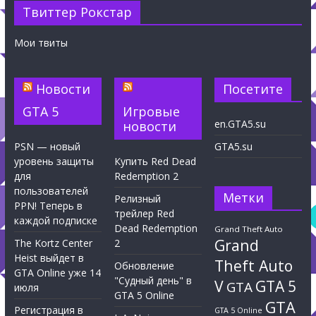
Твиттер Рокстар
Мои твиты
Новости
Посетите
GTA 5
Игровые
en.GTA5.su
новости
PSN — новый
GTA5.su
уровень защиты
Купить Red Dead
для
Redemption 2
пользователей
Метки
Релизный
PPN! Теперь в
трейлер Red
каждой подписке
Dead Redemption
Grand Theft Auto
Grand
The Kortz Center
2
Heist выйдет в
Theft Auto
Обновление
GTA Online уже 14
"Судный день" в
V
GTA 5
GTA
июля
GTA 5 Online
GTA
Регистрация в
GTA 5 Online