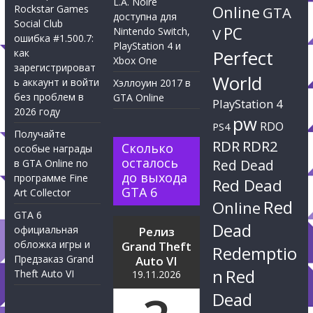
L.A. Noire
Rockstar Games
Online
GTA
доступна для
Social Club
PC
Nintendo Switch,
V
ошибка #1.500.7:
PlayStation 4 и
Perfect
как
Xbox One
зарегистрироват
World
ь аккаунт и войти
Хэллоуин 2017 в
без проблем в
GTA Online
PlayStation 4
2026 году
pw
RDO
PS4
Получайте
RDR
RDR2
Сколько
особые награды
осталось
Red Dead
в GTA Online по
до выхода
программе Fine
Red Dead
GTA 6
Art Collector
Red
Online
GTA 6
Dead
официальная
Релиз
обложка игры и
Grand Theft
Redemptio
Предзаказ Grand
Auto VI
n
Red
Theft Auto VI
19.11.2026
Dead