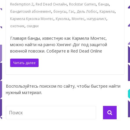
,
,
,
,
Redemption 2
Red Dead Онлайн
Rockstar Games
банда
,
,
,
,
,
бандитский абонемент
бонусы
Гас
Дель Лобос
Кармела
,
,
,
,
Кармела Куколка Монтес
Куколка
Монтес
натуралист
,
охотник
скидки
Главаря банды, известную как Кармела Монтес,
можно найти на ранчо Хэнгинг-Дог под защитой
военной повозки. Соберите в Red Dead Online
Читать далее
Воспользуйтесь поиском по сайту, чтобы быстрее найти
нужный материал.