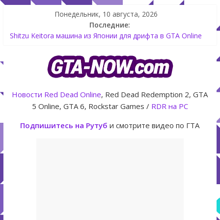
Понедельник, 10 августа, 2026
Последние:
Shitzu Keitora машина из Японии для дрифта в GTA Online
The Kortz Center Heist — новое ограбление появится в
GTA Online уже 14 июля
GTA Online: Rockstar запускает программу Fine Art Collector
с наградами
Летнее обновление для GTA 5 Online The Kortz Center Heist
Новости
Red Dead Online
, Red Dead Redemption 2, GTA
Как создать аккаунт Rockstar Games Social Club инструкция
5 Online, GTA 6, Rockstar Games /
RDR на PC
Подпишитесь на Рутуб
и смотрите видео по ГТА