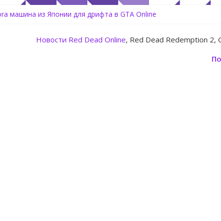
ь аккаунт Rockstar Games Social Club инструкция
tora машина из Японии для дрифта в GTA Online
Center Heist — новое ограбление появится в GTA Online уже 14 и
Новости
Red Dead Online
, Red Dead Redemption 2, 
: Rockstar запускает программу Fine Art Collector с наградами
овление для GTA 5 Online The Kortz Center Heist
По