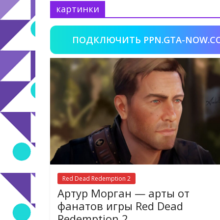
картинки
ПОДКЛЮЧИТЬ PPN.GTA-NOW.C
Red Dead Redemption 2
Артур Морган — арты от
фанатов игры Red Dead
Redemption 2