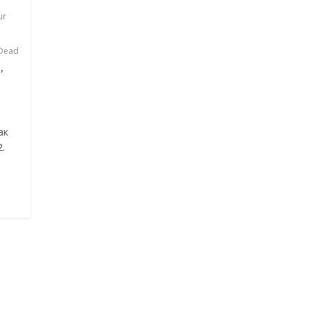
ur
Dead
,
н
ак
.