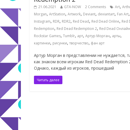
,
21.06.2021
GTA-NOW
2 Comments
Art
Arth
,
,
,
,
,
,
Morgan
ArtStation
Artwork
Deviant
deviantart
Fan Art
,
,
,
,
,
Instagram
RDR
RDR2
Red Dead
Red Dead Online
Red 
,
,
Redemption
Red Dead Redemption 2
Red Dead Онлай
,
,
,
,
,
Rockstar Games
Tumblr
арт
Артур Морган
арты
,
,
,
картинки
рисунки
творчество
фан арт
Артур Морган в представлении не нуждается, т
как знаком всем игрокам Red Dead Redemption 2
Однако, каждый из игроков, прошедший
Читать далее